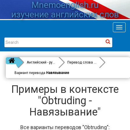
Mnemoenglish.ru
изучение английских слов
Toggl
navig
Английский - русский
Перевод слова
Obtruding
Вариант перевода
Навязывание
Примеры в контексте
"Obtruding -
Навязывание"
Все варианты переводов "Obtruding":