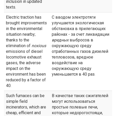
inclusion in updated
texts.
Electric traction has
С вводом электротяги
brought improvements
улучшается экологическая
in the environmental
обстановка в прилегающих
situation nearby;
районах - за счет ликвидации
thanks to the
вредных
выбросов в
elimination of
noxious
окружающую среду
emissions of diesel
отработанных газов дизелей
locomotive exhaust
тепловозов, вредное
gases, the adverse
воздействие на
impact on the
окружающую среду
environment has been
уменьшается в 40 раз.
reduced by a factor of
40.
Such furnaces can be
В качестве таких сжигателей
simple field
могут использоваться
incinerators, which are
простые полевые печи,
cheap, efficient and
которые недорогостоящи,