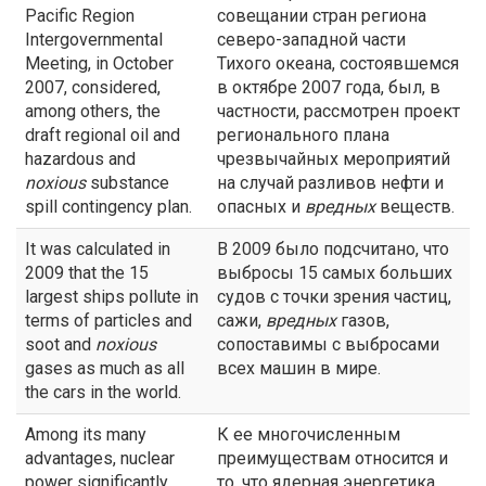
Pacific Region
совещании стран региона
Intergovernmental
северо-западной части
Meeting, in October
Тихого океана, состоявшемся
2007, considered,
в октябре 2007 года, был, в
among others, the
частности, рассмотрен проект
draft regional oil and
регионального плана
hazardous and
чрезвычайных мероприятий
noxious
substance
на случай разливов нефти и
spill contingency plan.
опасных и
вредных
веществ.
It was calculated in
В 2009 было подсчитано, что
2009 that the 15
выбросы 15 самых больших
largest ships pollute in
судов с точки зрения частиц,
terms of particles and
сажи,
вредных
газов,
soot and
noxious
сопоставимы с выбросами
gases as much as all
всех машин в мире.
the cars in the world.
Among its many
К ее многочисленным
advantages, nuclear
преимуществам относится и
power significantly
то, что ядерная энергетика