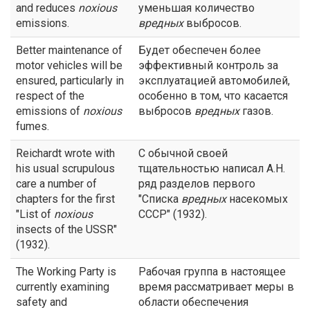
and reduces
noxious
уменьшая количество
emissions.
вредных
выбросов.
Better maintenance of
Будет обеспечен более
motor vehicles will be
эффективный контроль за
ensured, particularly in
эксплуатацией автомобилей,
respect of the
особенно в том, что касается
emissions of
noxious
выбросов
вредных
газов.
fumes.
Reichardt wrote with
С обычной своей
his usual scrupulous
тщательностью написал А.Н.
care a number of
ряд разделов первого
chapters for the first
"Списка
вредных
насекомых
"List of
noxious
СССР" (1932).
insects of the USSR"
(1932).
The Working Party is
Рабочая группа в настоящее
currently examining
время рассматривает меры в
safety and
области обеспечения