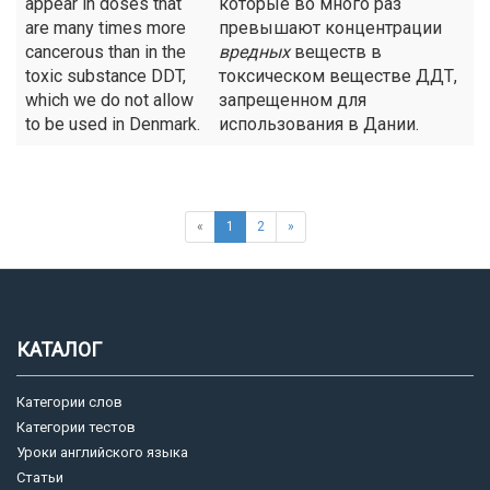
appear in doses that
которые во много раз
are many times more
превышают концентрации
cancerous than in the
вредных
веществ в
toxic substance DDT,
токсическом веществе ДДТ,
which we do not allow
запрещенном для
to be used in Denmark.
использования в Дании.
«
1
2
»
КАТАЛОГ
Категории слов
Категории тестов
Уроки английского языка
Статьи