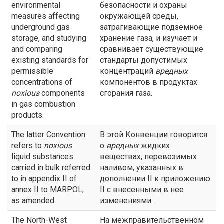
environmental
безопасности и охраны
measures affecting
окружающей среды,
underground gas
затрагивающие подземное
storage, and studying
хранение газа, и изучает и
and comparing
сравнивает существующие
existing standards for
стандарты допустимых
permissible
концентраций
вредных
concentrations of
компонентов в продуктах
noxious
components
сгорания газа.
in gas combustion
products.
The latter Convention
В этой Конвенции говорится
refers to
noxious
о
вредных
жидких
liquid substances
веществах, перевозимых
carried in bulk referred
наливом, указанных в
to in appendix II of
дополнении II к приложению
annex II to MARPOL,
II с внесенными в нее
as amended.
изменениями.
The North-West
На межправительственном