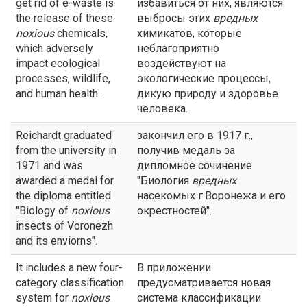
get rid of e-waste is
избавиться от них, являются
the release of these
выбросы этих
вредных
noxious
chemicals,
химикатов, которые
which adversely
неблагоприятно
impact ecological
воздействуют на
processes, wildlife,
экологические процессы,
and human health.
дикую природу и здоровье
человека.
Reichardt graduated
закончил его в 1917 г.,
from the university in
получив медаль за
1971 and was
дипломное сочинение
awarded a medal for
"Биология
вредных
the diploma entitled
насекомых г.Воронежа и его
"Biology of
noxious
окрестностей".
insects of Voronezh
and its enviorns".
It includes a new four-
В приложении
category classification
предусматривается новая
system for
noxious
система классификации