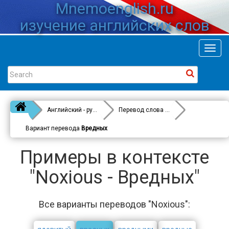
Mnemoenglish.ru
изучение английских слов
Toggl
navig
Английский - русский
Перевод слова
Noxious
Вариант перевода
Вредных
Примеры в контексте
"Noxious - Вредных"
Все варианты переводов "Noxious":