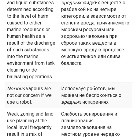
and liquid substances
вредных
жидких веществ с
determined according
разбивкой их на четыре
to the level of harm
категории, в зависимости от
caused to either
степени вреда, причиняемого
marine resources or
морским ресурсам или
human health as a
здоровью человека при
result of the discharge
сбросе таких веществ в
of such substances
морскую среду в процессе
into the marine
очистки танков или слива
environment from tank
балласта.
cleaning or de-
ballasting operations.
Noxious
vapours are
Используя роботов, мы
not our concern if we
можем не беспокоиться о
use a robot.
вредных
испарениях.
Weak zoning and land-
Слабость зонирования и
use planning at the
планирования
local level frequently
землепользования на
result in a mix of
местном уровне нередко