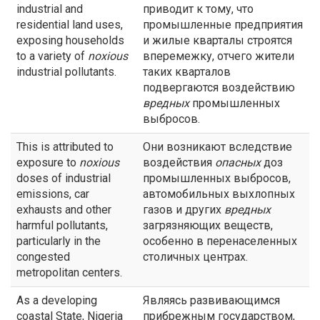
industrial and
приводит к тому, что
residential land uses,
промышленные предприятия
exposing households
и жилые кварталы строятся
to a variety of
noxious
вперемежку, отчего жители
industrial pollutants.
таких кварталов
подвергаются воздействию
вредных
промышленных
выбросов.
This is attributed to
Они возникают вследствие
exposure to
noxious
воздействия
опасных
доз
doses of industrial
промышленных выбросов,
emissions, car
автомобильных выхлопных
exhausts and other
газов и других
вредных
harmful pollutants,
загрязняющих веществ,
particularly in the
особенно в перенаселенных
congested
столичных центрах.
metropolitan centers.
As a developing
Являясь развивающимся
coastal State, Nigeria
прибрежным государством,