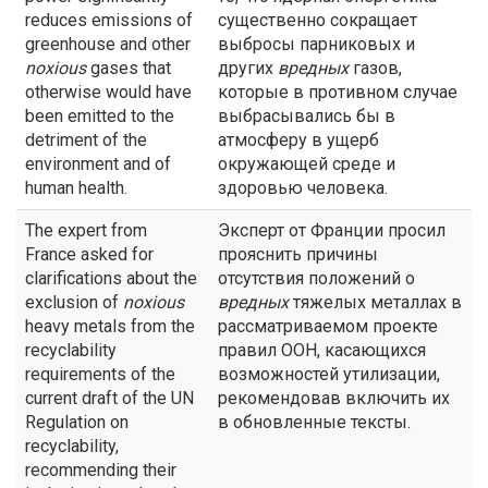
reduces emissions of
существенно сокращает
greenhouse and other
выбросы парниковых и
noxious
gases that
других
вредных
газов,
otherwise would have
которые в противном случае
been emitted to the
выбрасывались бы в
detriment of the
атмосферу в ущерб
environment and of
окружающей среде и
human health.
здоровью человека.
The expert from
Эксперт от Франции просил
France asked for
прояснить причины
clarifications about the
отсутствия положений о
exclusion of
noxious
вредных
тяжелых металлах в
heavy metals from the
рассматриваемом проекте
recyclability
правил ООН, касающихся
requirements of the
возможностей утилизации,
current draft of the UN
рекомендовав включить их
Regulation on
в обновленные тексты.
recyclability,
recommending their