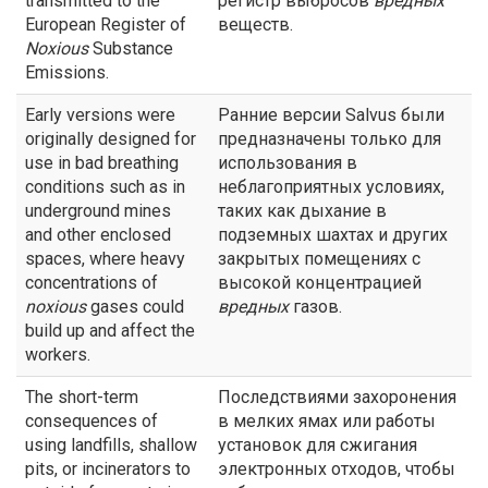
transmitted to the
регистр выбросов
вредных
European Register of
веществ.
Noxious
Substance
Emissions.
Early versions were
Ранние версии Salvus были
originally designed for
предназначены только для
use in bad breathing
использования в
conditions such as in
неблагоприятных условиях,
underground mines
таких как дыхание в
and other enclosed
подземных шахтах и других
spaces, where heavy
закрытых помещениях с
concentrations of
высокой концентрацией
noxious
gases could
вредных
газов.
build up and affect the
workers.
The short-term
Последствиями захоронения
consequences of
в мелких ямах или работы
using landfills, shallow
установок для сжигания
pits, or incinerators to
электронных отходов, чтобы