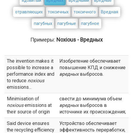
ядовитый
вредных
вредными
вредные
отравляющих
токсичных
токсичного
Вредная
пагубных
пагубные
пагубное
Примеры:
Noxious - Вредных
The invention makes it
Изобретение обеспечивает
possible to increase a
повышение КПД и снижение
performance index and
вредных
выбросов.
to reduce
noxious
emissions...
Minimisation of
свести до минимума объем
noxious
emissions at
вредных
выбросов в
their source of origin
источнике их происхождения;
Said device ensures
Устройство обеспечивает
the recycling efficiency
эффективность переработки,