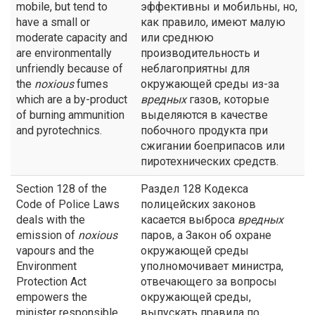
mobile, but tend to
эффективны и мобильны, но,
have a small or
как правило, имеют малую
moderate capacity and
или среднюю
are environmentally
производительность и
unfriendly because of
неблагоприятны для
the
noxious
fumes
окружающей среды из-за
which are a by-product
вредных
газов, которые
of burning ammunition
выделяются в качестве
and pyrotechnics.
побочного продукта при
сжигании боеприпасов или
пиротехнических средств.
Section 128 of the
Раздел 128 Кодекса
Code of Police Laws
полицейских законов
deals with the
касается выброса
вредных
emission of
noxious
паров, а Закон об охране
vapours and the
окружающей среды
Environment
уполномочивает министра,
Protection Act
отвечающего за вопросы
empowers the
окружающей среды,
minister responsible
выпускать правила по