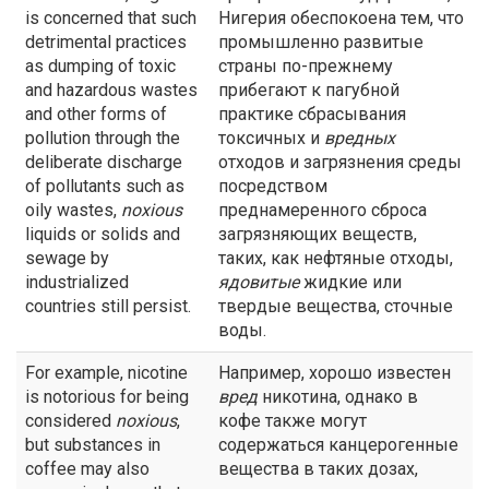
is concerned that such
Нигерия обеспокоена тем, что
detrimental practices
промышленно развитые
as dumping of toxic
страны по-прежнему
and hazardous wastes
прибегают к пагубной
and other forms of
практике сбрасывания
pollution through the
токсичных и
вредных
deliberate discharge
отходов и загрязнения среды
of pollutants such as
посредством
oily wastes,
noxious
преднамеренного сброса
liquids or solids and
загрязняющих веществ,
sewage by
таких, как нефтяные отходы,
industrialized
ядовитые
жидкие или
countries still persist.
твердые вещества, сточные
воды.
For example, nicotine
Например, хорошо известен
is notorious for being
вред
никотина, однако в
considered
noxious
,
кофе также могут
but substances in
содержаться канцерогенные
coffee may also
вещества в таких дозах,