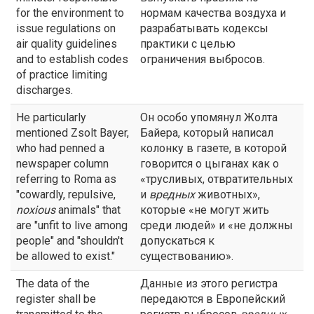
for the environment to
нормам качества воздуха и
issue regulations on
разрабатывать кодексы
air quality guidelines
практики с целью
and to establish codes
ограничения выбросов.
of practice limiting
discharges.
He particularly
Он особо упомянул Жолта
mentioned Zsolt Bayer,
Байера, который написал
who had penned a
колонку в газете, в которой
newspaper column
говорится о цыганах как о
referring to Roma as
«трусливых, отвратительных
"cowardly, repulsive,
и
вредных
животных»,
noxious
animals" that
которые «не могут жить
are "unfit to live among
среди людей» и «не должны
people" and "shouldn't
допускаться к
be allowed to exist."
существованию».
The data of the
Данные из этого регистра
register shall be
передаются в Европейский