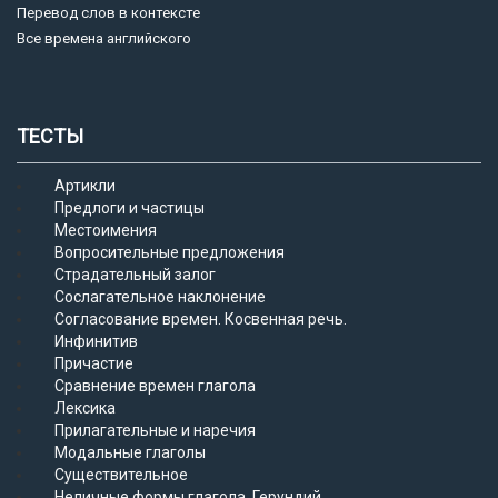
Перевод слов в контексте
Все времена английского
ТЕСТЫ
Артикли
Предлоги и частицы
Местоимения
Вопросительные предложения
Страдательный залог
Сослагательное наклонение
Согласование времен. Косвенная речь.
Инфинитив
Причастие
Сравнение времен глагола
Лексика
Прилагательные и наречия
Модальные глаголы
Существительное
Неличные формы глагола. Герундий