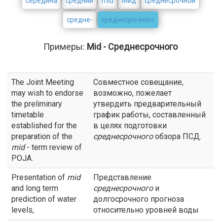
середина
средний
mid
Мид
среднесрочной
средне-
среднесрочного
Примеры:
Mid - Среднесрочного
The Joint Meeting
Совместное совещание,
may wish to endorse
возможно, пожелает
the preliminary
утвердить предварительный
timetable
график работы, составленный
established for the
в целях подготовки
preparation of the
среднесрочного
обзора ПСД.
mid
- term review of
POJA.
Presentation of
mid
Представление
and long term
среднесрочного
и
prediction of water
долгосрочного прогноза
levels,
относительно уровней воды