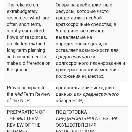
The reliance on
Опора на внебюджетные
extrabudgetary
ресурсы, которые часто
resources, which are
представляют собой
often short term,
краткосрочные средства, в
mostly earmarked
большинстве случаев
flows of resources,
выделяемые на
precludes
mid
and
определенные цели, не
long-term planning
оставляет возможности для
and commitment to
среднесрочного
и
make a difference on
долгосрочного планирования и
the ground.
приверженности изменению
положения на местах.
Providing inputs to
предоставление исходных
the
Mid
Term Review
данных для
среднесрочного
of the NDP;
обзора НПР;
PREPARATION OF
ПОДГОТОВКА
THE
MID
TERM
СРЕДНЕСРОЧНОГО
ОБЗОРА
REVIEW OF THE
ОСУЩЕСТВЛЕНИЯ
BUDAPEST
БУДАПЕШТСКОЙ