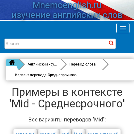
Mnemoenglish.ru
изучение английских слов
Toggl
navig
Английский - русский
Перевод слова
Mid
Вариант перевода
Среднесрочного
Примеры в контексте
"Mid - Среднесрочного"
Все варианты переводов "Mid":