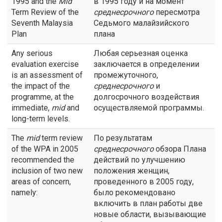
1995 and the
Mid
в 1995 году и на момент
Term Review of the
среднесрочного
пересмотра
Seventh Malaysia
Седьмого малайзийского
Plan
плана
Any serious
Любая серьезная оценка
evaluation exercise
заключается в определении
is an assessment of
промежуточного,
the impact of the
среднесрочного
и
programme, at the
долгосрочного воздействия
immediate,
mid
and
осуществляемой программы.
long-term levels.
The
mid
term review
По результатам
of the WPA in 2005
среднесрочного
обзора Плана
recommended the
действий по улучшению
inclusion of two new
положения женщин,
areas of concern,
проведенного в 2005 году,
namely:
было рекомендовано
включить в план работы две
новые области, вызывающие