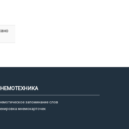
сано
НЕМОТЕХНИКА
немотическое запоминание слов
ренировка мнемокарточек