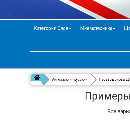
Категории Слов
Мнемотехника
Ша
Английский - русский
Перевод слова
Lo
Примеры 
Все вари