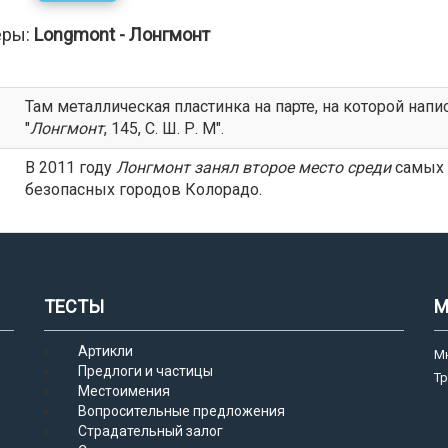
еры:
Longmont - Лонгмонт
Там металлическая пластинка на парте, на которой напи
"
Лонгмонт
, 145, С. Ш. Р. М".
В 2011 году
Лонгмонт
занял второе место среди
самых
безопасных городов Колорадо.
ТЕСТЫ
М
Артикли
М
Предлоги и частицы
Т
Местоимения
Вопросительные предложения
Страдательный залог