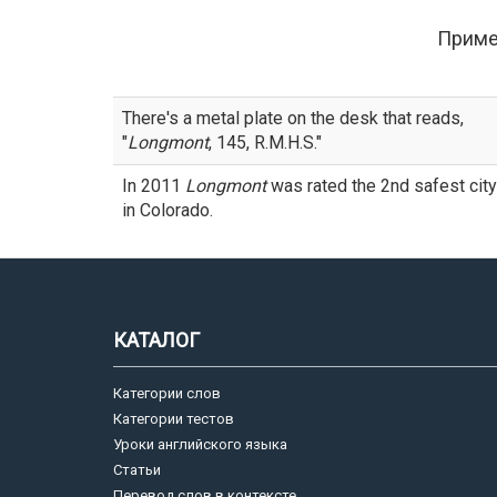
Прим
There's a metal plate on the desk that reads,
"
Longmont
, 145, R.M.H.S."
In 2011
Longmont
was rated the 2nd safest city
in Colorado.
КАТАЛОГ
Категории слов
Категории тестов
Уроки английского языка
Статьи
Перевод слов в контексте