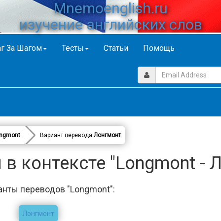
Mnemoenglish.ru
изучение английских слов
г За Шагом
Тесты
Статьи
Помощь
ngmont
Вариант перевода
Лонгмонт
в контексте "Longmont - 
анты переводов "Longmont":
Лонгмонт