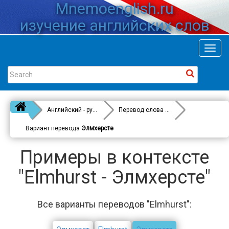
Mnemoenglish.ru
изучение английских слов
Toggl
navig
Английский - русский
Перевод слова
Elmhurst
Вариант перевода
Элмхерсте
Примеры в контексте
"Elmhurst - Элмхерсте"
Все варианты переводов "Elmhurst":