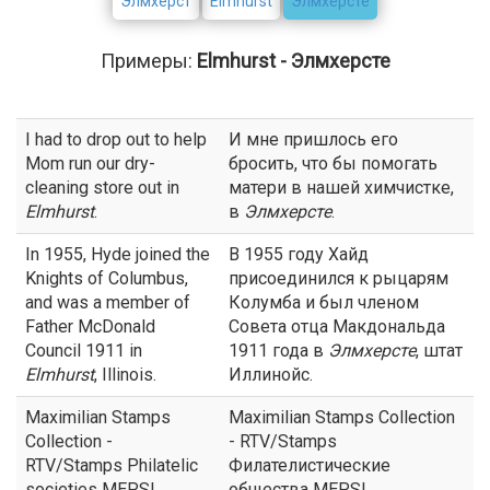
Элмхерст
Elmhurst
Элмхерсте
Примеры:
Elmhurst - Элмхерсте
I had to drop out to help
И мне пришлось его
Mom run our dry-
бросить, что бы помогать
cleaning store out in
матери в нашей химчистке,
Elmhurst
.
в
Элмхерсте
.
In 1955, Hyde joined the
В 1955 году Хайд
Knights of Columbus,
присоединился к рыцарям
and was a member of
Колумба и был членом
Father McDonald
Совета отца Макдональда
Council 1911 in
1911 года в
Элмхерсте
, штат
Elmhurst
, Illinois.
Иллинойс.
Maximilian Stamps
Maximilian Stamps Collection
Collection -
- RTV/Stamps
RTV/Stamps Philatelic
Филателистические
societies MEPSI
общества MEPSI