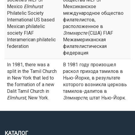
Mexico
Elmhurst
Мексиканское
Philatelic Society
международное общество
International US based
филателистов,
Mexican philatelic
расположенное в
society FIAF
Элмхерсте
(США) FIAF
Interamerican philatelic
Межамериканская
federation
филателистическая
федерация
In 1981, there was a
В 1981 году произошел
split in the Tamil Church
раскол прихода тамилов в
in New York that led to
Нью-Йорке, в результате
the formation of a new
которого возникла церковь
Dalit Tamil Church in
тамилов-далитов в
Elmhurst
, New York.
Элмхерсте
, штат Нью-Йорк.
КАТАЛОГ