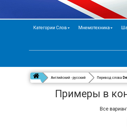
Категории Слов
Мнемотехника
Ша
Английский - русский
Перевод слова
De
Примеры в кон
Все вариан