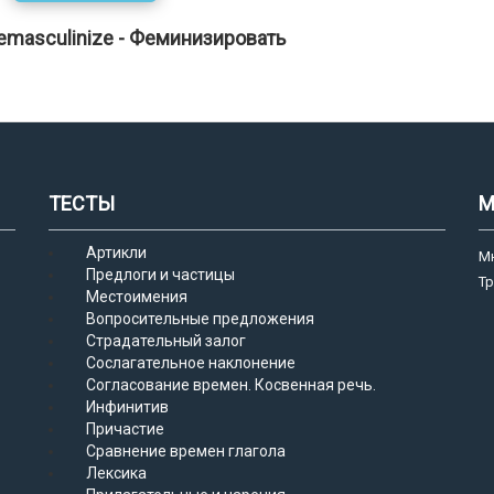
emasculinize - Феминизировать
ТЕСТЫ
М
Артикли
М
Предлоги и частицы
Т
Местоимения
Вопросительные предложения
Страдательный залог
Сослагательное наклонение
Согласование времен. Косвенная речь.
Инфинитив
Причастие
Сравнение времен глагола
Лексика