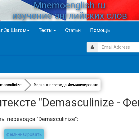
Mnemoenglish.ru
изучение английских слов
г За Шагом
Тесты
Статьи
Помощь
masculinize
Вариант перевода
Феминизировать
тексте "Demasculinize - Ф
ты переводов "Demasculinize":
феминизировать