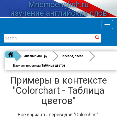
Mnemoenglish.ru
изучение английских слов
Toggl
navig
Английский - русский
Перевод слова
Colorchart
Вариант перевода
Таблица цветов
Примеры в контексте
"Colorchart - Таблица
цветов"
Все варианты переводов "Colorchart":