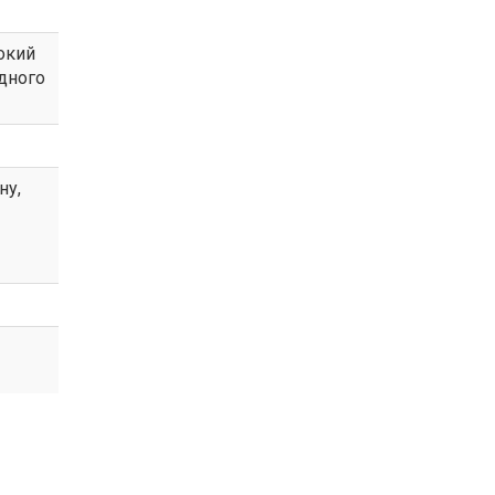
окий
одного
ну,