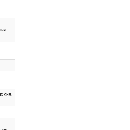
ния
окне.
емя,