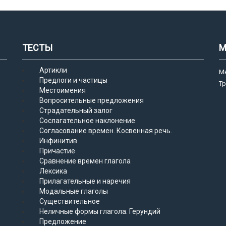
ТЕСТЫ
М
Артикли
М
Предлоги и частицы
Т
Местоимения
Вопросительные предложения
Страдательный залог
Сослагательное наклонение
Согласование времен. Косвенная речь.
Инфинитив
Причастие
Сравнение времен глагола
Лексика
Прилагательные и наречия
Модальные глаголы
Существительное
Неличные формы глагола. Герундий
Предложение