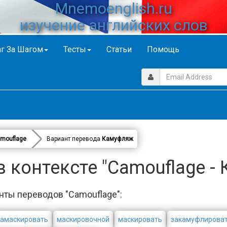
Mnemoenglish.ru
изучение английских слов
г За Шагом
Тесты
Статьи
Помощь
mouflage
Вариант перевода
Камуфляж
 контексте "Camouflage -
нты переводов "Camouflage":
замаскировать
маскировочной
маскировать
закамуфлирова