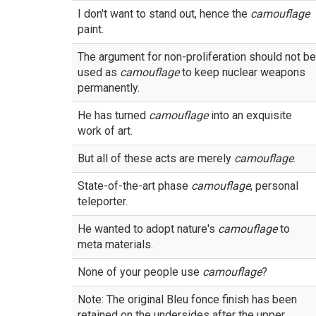
I don't want to stand out, hence the
camouflage
paint.
The argument for non-proliferation should not be
used as
camouflage
to keep nuclear weapons
permanently.
He has turned
camouflage
into an exquisite
work of art.
But all of these acts are merely
camouflage
.
State-of-the-art phase
camouflage
, personal
teleporter.
He wanted to adopt nature's
camouflage
to
meta materials.
None of your people use
camouflage
?
Note: The original Bleu fonce finish has been
retained on the undersides after the upper