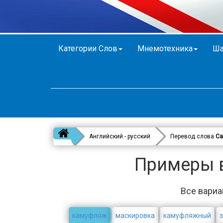
Категории Слов
Мнемотехника
Ша
Английский - русский
Перевод слова
Ca
Примеры в
Все вариа
камуфляж
маскировка
камуфляжный