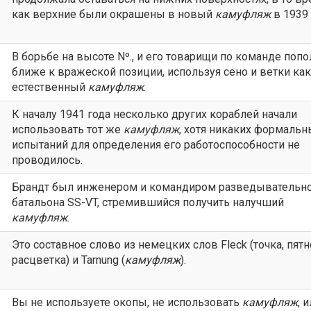
как верхние были окрашены в новый
камуфляж
в 1939 
В борьбе на высоте Nº., и его товарищи по команде поп
ближе к вражеской позиции, используя сено и ветки как
естественный
камуфляж
.
К началу 1941 года несколько других кораблей начали
использовать тот же
камуфляж
, хотя никаких формальн
испытаний для определения его работоспособности не
проводилось.
Брандт был инженером и командиром разведывательн
батальона SS-VT, стремившийся получить налучший
камуфляж
.
Это составное слово из немецких слов Fleck (точка, пятн
расцветка) и Tarnung (
камуфляж
).
Вы не используете окопы, не использовать
камуфляж
, 