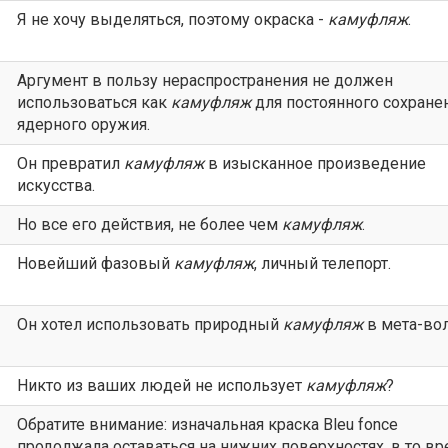
Я не хочу выделяться, поэтому окраска -
камуфляж
.
Аргумент в пользу нераспространения не должен
использоваться как
камуфляж
для постоянного сохране
ядерного оружия.
Он превратил
камуфляж
в изысканное произведение
искусства.
Но все его действия, не более чем
камуфляж
.
Новейший фазовый
камуфляж
, личный телепорт.
Он хотел использовать природный
камуфляж
в мета-вол
Никто из ваших людей не использует
камуфляж
?
Обратите внимание: изначальная краска Bleu fonce
продолжала оставаться на нижних поверхностях, в то вр