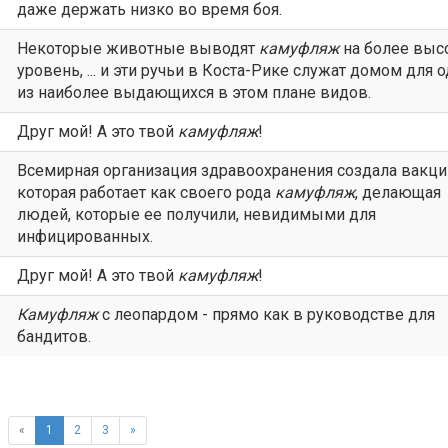
даже держать низко во время боя.
Некоторые животные выводят
камуфляж
на более выс
уровень, ... и эти ручьи в Коста-Рике служат домом для 
из наиболее выдающихся в этом плане видов.
Друг мой! А это твой
камуфляж
!
Всемирная организация здравоохранения создала вакци
которая работает как своего рода
камуфляж
, делающая
людей, которые ее получили, невидимыми для
инфицированных.
Друг мой! А это твой
камуфляж
!
Камуфляж
с леопардом - прямо как в руководстве для
бандитов.
«
1
2
3
»