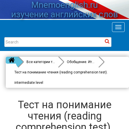
Mnemoenglish.ru
изучение английских слов
Toggl
navig
Все категории тестов
Обобщение. Итоговые тесты
Тест на понимание чтения (reading comprehension test).
intermediate level
Тест на понимание
чтения (reading
comprehension test).