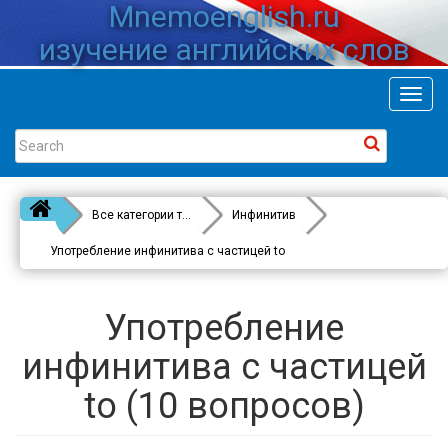
Mnemoenglish.ru
изучение английских слов
Toggl
navig
Все категории тестов
Инфинитив
Употребление инфинитива с частицей to
Употребление
инфинитива с частицей
to (10 вопросов)