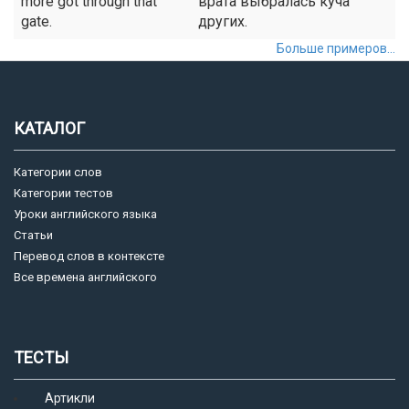
more got through that
врата выбралась куча
gate.
других.
Больше примеров...
КАТАЛОГ
Категории слов
Категории тестов
Уроки английского языка
Статьи
Перевод слов в контексте
Все времена английского
ТЕСТЫ
Артикли