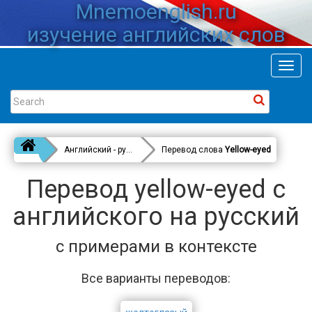
Mnemoenglish.ru
изучение английских слов
Toggl
navig
Английский - русский
Перевод слова
Yellow-eyed
Перевод yellow-eyed с
английского на русский
с примерами в контексте
Все варианты переводов: