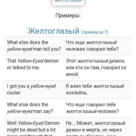
желтоглазый
Примеры:
Желтоглазый
(примеров 7)
What else does the
Что еще
желтоглазый
yellow-eyed
man tell you?
человек говорил тебе?
That
Yellow-Eyed
demon
Этот
желтоглазый
демон,
or talked to me.
или кто он там, говорил со
мной.
I got you a
yellow-eyed
Я взял тебе
желтоглазый
cooler.
коктейль.
What else does the
Что еще
говорил тебе
yellow-eyed
man say?
желтоглазый
человек?
Well
Yellow-Eyed
Demon
Ну
...
Может
,
желтоглазый
might be dead but a lot
демон и мертв, но через