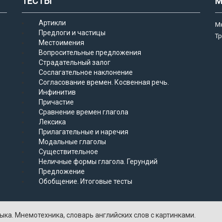
ТЕСТЫ
М
Артикли
М
Предлоги и частицы
Т
Местоимения
Вопросительные предложения
Страдательный залог
Сослагательное наклонение
Согласование времен. Косвенная речь.
Инфинитив
Причастие
Сравнение времен глагола
Лексика
Прилагательные и наречия
Модальные глаголы
Существительное
Неличные формы глагола. Герундий
Предложение
Обобщение. Итоговые тесты
ыка. Мнемотехника, словарь английских слов с картинками.