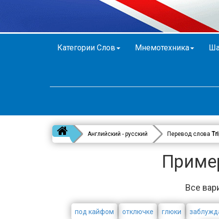
Категории Слов
Мнемотехника
Ша
Английский - русский
Перевод слова
Tr
Примеры
Все вари
под кайфом
отключке
глюки
заблужд