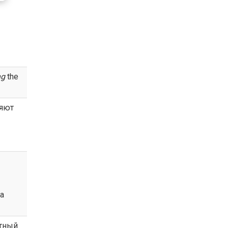
ng
the
ляют
на
ртный