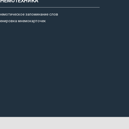
НЕМОТЕХНИКА
немотическое запоминание слов
ренировка мнемокарточек