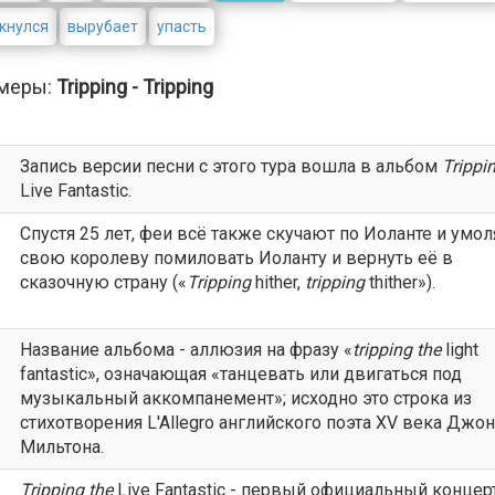
кнулся
вырубает
упасть
меры:
Tripping - Tripping
Запись версии песни с этого тура вошла в альбом
Trippi
Live Fantastic.
Спустя 25 лет, феи всё также скучают по Иоланте и умо
свою королеву помиловать Иоланту и вернуть её в
сказочную страну («
Tripping
hither,
tripping
thither»).
Название альбома - аллюзия на фразу «
tripping
the
light
fantastic», означающая «танцевать или двигаться под
музыкальный аккомпанемент»; исходно это строка из
стихотворения L'Allegro английского поэта XV века Джо
Мильтона.
Tripping
the
Live Fantastic - первый официальный конце