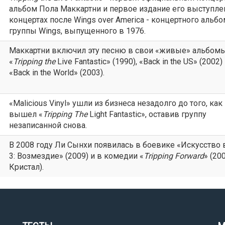
альбом Пола Маккартни и первое издание его выступле
концертах после Wings over America - концертного альб
группы Wings, выпущенного в 1976.
Маккартни включил эту песню в свои «живые» альбом
«
Tripping
the
Live Fantastic» (1990), «Back in the US» (2002)
«Back in the World» (2003).
«Malicious Vinyl» ушли из бизнеса незадолго до того, как
вышел «
Tripping
The
Light Fantastic», оставив группу
незаписанной снова.
В 2008 году Ли Сынхи появилась в боевике «Искусство
3: Возмездие» (2009) и в комедии «
Tripping
Forward
» (200
Кристал).