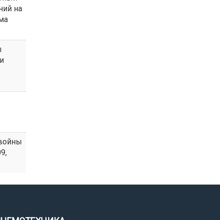
ний на
ома
ы
 и
 войны
9,