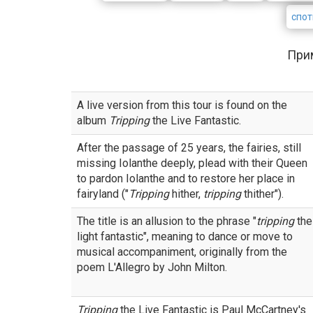
спот
При
A live version from this tour is found on the
album
Tripping
the Live Fantastic.
After the passage of 25 years, the fairies, still
missing Iolanthe deeply, plead with their Queen
to pardon Iolanthe and to restore her place in
fairyland ("
Tripping
hither,
tripping
thither").
The title is an allusion to the phrase "
tripping
the
light fantastic", meaning to dance or move to
musical accompaniment, originally from the
poem L'Allegro by John Milton.
Tripping
the Live Fantastic is Paul McCartney's