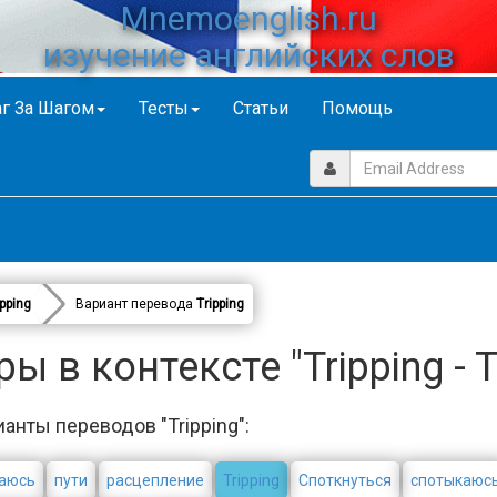
Mnemoenglish.ru
изучение английских слов
г За Шагом
Тесты
Статьи
Помощь
ipping
Вариант перевода
Tripping
 в контексте "Tripping - T
анты переводов "Tripping":
аюсь
пути
расцепление
Tripping
Споткнуться
спотыкаюс