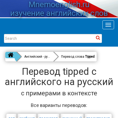
Mnemoenglish.ru
изучение английских слов
Toggl
navig
Английский - русский
Перевод слова
Tipped
Перевод tipped с
английского на русский
с примерами в контексте
Все варианты переводов: