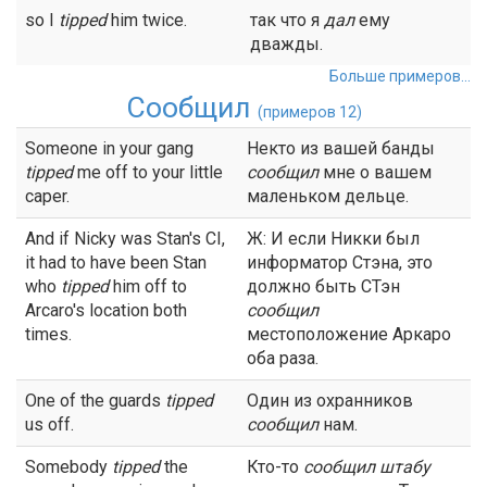
so I
tipped
him twice.
так что я
дал
ему
дважды.
Больше примеров...
Сообщил
(примеров 12)
Someone in your gang
Некто из вашей банды
tipped
me off to your little
сообщил
мне о вашем
caper.
маленьком дельце.
And if Nicky was Stan's CI,
Ж: И если Никки был
it had to have been Stan
информатор Стэна, это
who
tipped
him off to
должно быть СТэн
Arcaro's location both
сообщил
times.
местоположение Аркаро
оба раза.
One of the guards
tipped
Один из охранников
us off.
сообщил
нам.
Somebody
tipped
the
Кто-то
сообщил
штабу