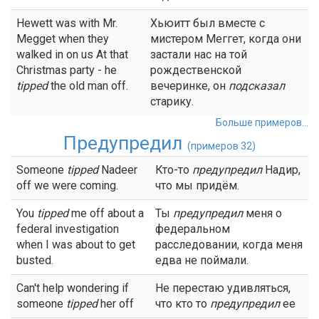
Hewett was with Mr.
Хьюитт был вместе с
Megget when they
мистером Меггет, когда они
walked in on us At that
застали нас на той
Christmas party - he
рождественской
tipped
the old man off.
вечеринке, он
подсказал
старику.
Больше примеров...
Предупредил
(примеров 32)
Someone
tipped
Nadeer
Кто-то
предупредил
Надир,
off we were coming.
что мы придём.
You
tipped
me off about a
Ты
предупредил
меня о
federal investigation
федеральном
when I was about to get
расследовании, когда меня
busted.
едва не поймали.
Can't help wondering if
Не перестаю удивляться,
someone
tipped
her off
что кто то
предупредил
ее