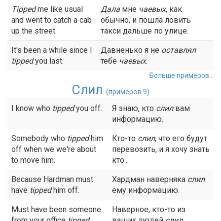
Tipped
me like usual
Дала
мне
чаевых
, как
and went to catch a cab
обычно, и пошла ловить
up the street.
такси дальше по улице.
It's been a while since I
Давненько я не
оставлял
tipped
you last.
тебе
чаевых
.
Больше примеров...
Слил
(примеров 9)
I know who
tipped
you off.
Я знаю, кто
слил
вам
информацию.
Somebody who
tipped
him
Кто-то
слил
, что его будут
off when we we're about
перевозить, и я хочу знать
to move him.
кто...
Because Hardman must
Хардман наверняка
слил
have
tipped
him off.
ему информацию.
Must have been someone
Наверное, кто-то из
from your office
tipped
ваших людей
слил