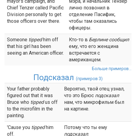
mayor's campaign, and
мэра, и начальник Тензер
Chief Tenzer called Pacific
лично позвонил в
Division personally to get
отделение Пасифик,
those officers over there.
чтобы там оказались
офицеры.
Someone
tipped
him off
Кто-то в
Берлине
сообщил
that his girl has been
ему, что его женщина
seeing an American officer.
встречается с
американцем.
Больше примеров...
Подсказал
(примеров 3)
Your father probably
Вероятно, твой отец узнал,
figured out that it was
что это Брюс
подсказал
Bruce who
tipped
us off
нам, что микрофильм был
to the microfilm in the
на картине.
painting.
'Cause you
tipped
him
Потому что ты ему
off.
подсказал
.