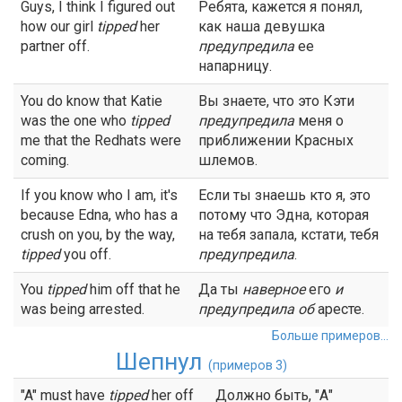
Guys, I think I figured out
Ребята, кажется я понял,
how our girl
tipped
her
как наша девушка
partner off.
предупредила
ее
напарницу.
You do know that Katie
Вы знаете, что это Кэти
was the one who
tipped
предупредила
меня о
me that the Redhats were
приближении Красных
coming.
шлемов.
If you know who I am, it's
Если ты знаешь кто я, это
because Edna, who has a
потому что Эдна, которая
crush on you, by the way,
на тебя запала, кстати, тебя
tipped
you off.
предупредила
.
You
tipped
him off that he
Да ты
наверное
его
и
was being arrested.
предупредила
об
аресте.
Больше примеров...
Шепнул
(примеров 3)
"A" must have
tipped
her off
Должно быть, "А"