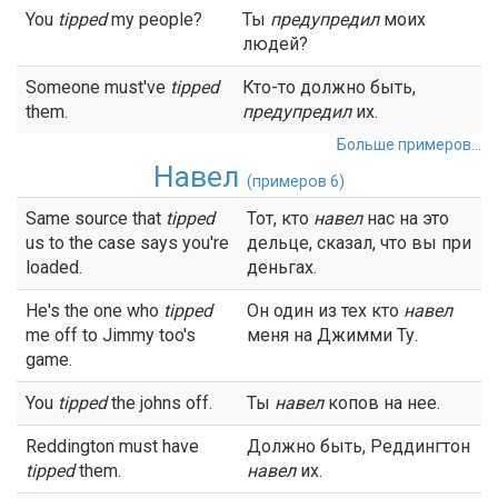
You
tipped
my people?
Ты
предупредил
моих
людей?
Someone must've
tipped
Кто-то должно быть,
them.
предупредил
их.
Больше примеров...
Навел
(примеров 6)
Same source that
tipped
Тот, кто
навел
нас на это
us to the case says you're
дельце, сказал, что вы при
loaded.
деньгах.
He's the one who
tipped
Он один из тех кто
навел
me off to Jimmy too's
меня на Джимми Ту.
game.
You
tipped
the johns off.
Ты
навел
копов на нее.
Reddington must have
Должно быть, Реддингтон
tipped
them.
навел
их.