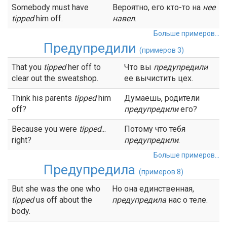
Somebody must have
Вероятно, его кто-то на
нее
tipped
him off.
навел
.
Больше примеров...
Предупредили
(примеров 3)
That you
tipped
her off to
Что вы
предупредили
clear out the sweatshop.
ее вычистить цех.
Think his parents
tipped
him
Думаешь, родители
off?
предупредили
его?
Because you were
tipped
...
Потому что тебя
right?
предупредили
.
Больше примеров...
Предупредила
(примеров 8)
But she was the one who
Но она единственная,
tipped
us off about the
предупредила
нас о теле.
body.