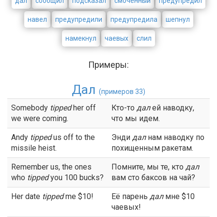
дал
сообщил
подсказал
смоченный
предупредил
навел
предупредили
предупредила
шепнул
намекнул
чаевых
слил
Примеры:
Дал
(примеров 33)
Somebody
tipped
her off
Кто-то
дал
ей наводку,
we were coming.
что мы идем.
Andy
tipped
us off to the
Энди
дал
нам наводку по
missile heist.
похищенным ракетам.
Remember us, the ones
Помните, мы те, кто
дал
who
tipped
you 100 bucks?
вам сто баксов на чай?
Her date
tipped
me $10!
Её парень
дал
мне $10
чаевых!