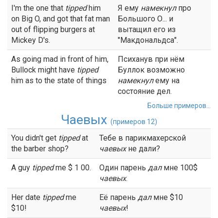
I'm the one that
tipped
him
Я ему
намекнул
про
on Big O, and got that fat man
Большого О... и
out of flipping burgers at
вытащил его из
Mickey D's.
"Макдональдса".
As going mad in front of him,
Психанув при нём
Bullock might have
tipped
Буллок возможно
him as to the state of things
намекнул
ему на
состояние дел.
Больше примеров...
Чаевых
(примеров 12)
You didn't get
tipped
at
Тебе в парикмахерской
the barber shop?
чаевых
не дали?
A guy
tipped
me $ 1 00.
Один парень
дал
мне 100$
чаевых
.
Her date
tipped
me
Её парень
дал
мне $10
$10!
чаевых
!