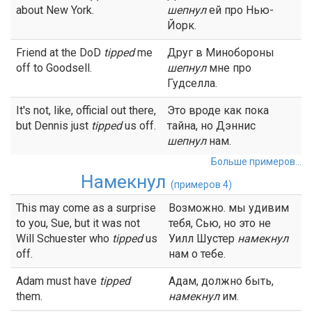
about New York.
шепнул
ей про Нью-
Йорк.
Friend at the DoD
tipped
me
Друг в Минобороны
off to Goodsell.
шепнул
мне про
Гудселла.
It's not, like, official out there,
Это вроде как пока
but Dennis just
tipped
us off.
тайна, но Дэннис
шепнул
нам.
Больше примеров...
Намекнул
(примеров 4)
This may come as a surprise
Возможно. мы удивим
to you, Sue, but it was not
тебя, Сью, но это не
Will Schuester who
tipped
us
Уилл Шустер
намекнул
off.
нам о тебе.
Adam must have
tipped
Адам, должно быть,
them.
намекнул
им.