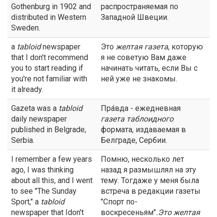
Gothenburg in 1902 and
распространяемая по
distributed in Western
Западной Швеции.
Sweden.
a
tabloid
newspaper
Это
желтая
газета
, которую
that I don't recommend
я не советую Вам даже
you to start reading if
начинать читать, если Вы с
you're not familiar with
ней уже не знакомы.
it already.
Gazeta was a
tabloid
Пра́вда - ежедневная
daily newspaper
газета
таблоидного
published in Belgrade,
формата, издаваемая в
Serbia.
Белграде, Сербии.
I remember a few years
Помню, несколько лет
ago, I was thinking
назад я размышлял на эту
about all this, and I went
тему. Тогдаже у меня была
to see "The Sunday
встреча в редакции газеты
Sport," a
tabloid
"Спорт по-
newspaper that Idon't
воскресеньям"
.Это желтая