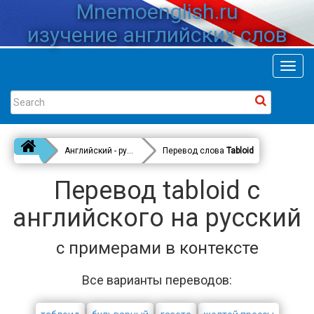
Mnemoenglish.ru
изучение английских слов
Toggl
navig
Английский - русский
Перевод слова
Tabloid
Перевод tabloid с
английского на русский
с примерами в контексте
Все варианты переводов: