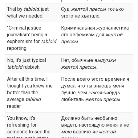
Trial by
tabloid
, just
Суд
желтой прессы
, только
what we needed.
этого не хватало.
"Criminal justice
Криминальная журналистика
journalism" being a
это эвфемизм для
желтой
euphemism for
tabloid
прессы
.
reporting.
No, it's just typical
Нет, обычные
выдумки
tabloid
rubbish.
желтой прессы
.
After all this time, I
После всего этого времени я
thought you knew me
думал, что ты знаешь меня
better than the
лучше, чем
какой-нибудь
average
tabloid
любитель
желтой
прессы
.
reader.
You know, it's
Должно быть необычно
refreshing for
видеть настоящую меня, а не
someone to see the
мою
версию
из
желтой