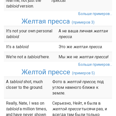
real me, not just the
прессы
.
tabloid
version.
Больше примеров...
Желтая пресса
(примеров 3)
It's not your own personal
А не ваша личная
желтая
tabloid
.
пресса
.
It's a
tabloid
.
Это же
желтая пресса
.
We're not a
tabloid
here.
Мы же не
желтая пресса
!
Больше примеров...
Желтой прессе
(примеров 5)
A
tabloid
shot, much
Фото в
желтой прессе
, под
closer to the ground.
углом намного ближе к
земле.
Really, Nate, I was on
Серьезно, Нейт, я была в
tabloid
a million times,
желтой прессе
тысячи раз, и
and have never shown
всегда там были только