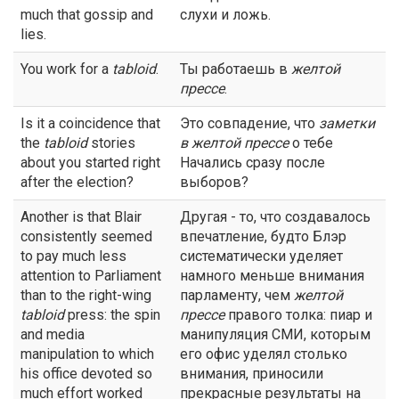
much that gossip and
слухи и ложь.
lies.
You work for a
tabloid
.
Ты работаешь в
желтой
прессе
.
Is it a coincidence that
Это совпадение, что
заметки
the
tabloid
stories
в
желтой прессе
о тебе
about you started right
Начались сразу после
after the election?
выборов?
Another is that Blair
Другая - то, что создавалось
consistently seemed
впечатление, будто Блэр
to pay much less
систематически уделяет
attention to Parliament
намного меньше внимания
than to the right-wing
парламенту, чем
желтой
tabloid
press: the spin
прессе
правого толка: пиар и
and media
манипуляция СМИ, которым
manipulation to which
его офис уделял столько
his office devoted so
внимания, приносили
much effort worked
прекрасные результаты на