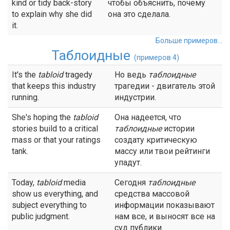
kind or tidy back-story
чтобы объяснить, почему
to explain why she did
она это сделала.
it.
Больше примеров...
Таблоидные
(примеров 4)
It's the
tabloid
tragedy
Но ведь
таблоидные
that keeps this industry
трагедии - двигатель этой
running.
индустрии.
She's hoping the
tabloid
Она надеется, что
stories build to a critical
таблоидные
истории
mass or that your ratings
создату критическую
tank.
массу или твои рейтинги
упадут.
Today,
tabloid
media
Сегодня
таблоидные
show us everything, and
средства массовой
subject everything to
информации показывают
public judgment.
нам все, и выносят все на
суд публики.