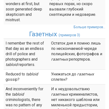
wonders at first, but
первых порах, но скоро
soon generated deep
вызвали глубокий
skepticism and
скептицизм и недоверие.
mistrust.
Больше примеров...
Газетных
(примеров 3)
I remember the rest of
Остаток дня я помню лишь
that day as an endless
по нескончаемой череде
drill of police and
полицейских, фотографов и
photographers and
газетных
репортеров.
tabloid
reporters.
Reduced to
tabloid
Унижаться до
газетных
gossip?
сплетен?
And inconveniently for
И к неудовольствию
the
tabloid
газетных
криминалистов,
criminologists, there
нет никакого шаблона или
was no pattern of any
миленькой предыстории,