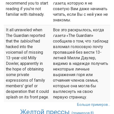
recommend you to start
газета
, которую я не
reading if you're not
советую Вам даже начинать
familiar with italready.
читать, если Вы с ней уже не
знакомы.
It all unraveled when
Все это раскрылось, когда
The Guardian reported
газета
«The Guardian»
that the
tabloid
had
сообщила о том, что
таблоид
hacked into the
взломал голосовую почту
voicemail of missing
пропавшей без вести 13-
13-year-old Milly
летней Милли Даулер,
Dowler, apparently in
видимо в надежде получить
the hope of obtaining
некоторые личные
some private
выражения горя или
expressions of family
отчаяния членов семьи,
members' grief or
которые она могла бы
desperation that it could
выплеснуть на свою
splash on its front page.
первую страницу.
Больше примеров...
Желтой прессы
(примеров 8)