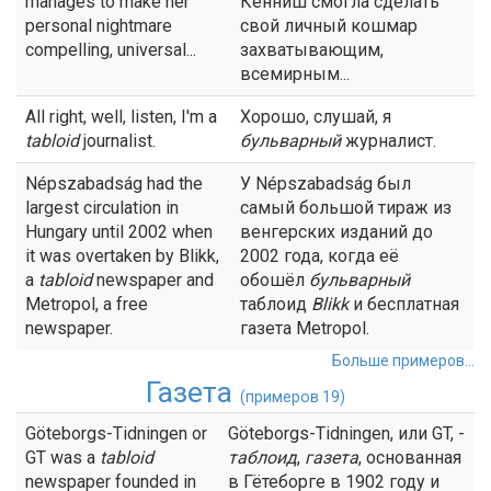
manages to make her
Кенниш смогла сделать
personal nightmare
свой личный кошмар
compelling, universal...
захватывающим,
всемирным...
All right, well, listen, I'm a
Хорошо, слушай, я
tabloid
journalist.
бульварный
журналист.
Népszabadság had the
У Népszabadság был
largest circulation in
самый большой тираж из
Hungary until 2002 when
венгерских изданий до
it was overtaken by Blikk,
2002 года, когда её
a
tabloid
newspaper and
обошёл
бульварный
Metropol, a free
таблоид
Blikk
и бесплатная
newspaper.
газета Metropol.
Больше примеров...
Газета
(примеров 19)
Göteborgs-Tidningen or
Göteborgs-Tidningen, или GT, -
GT was a
tabloid
таблоид
,
газета
, основанная
newspaper founded in
в Гётеборге в 1902 году и