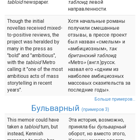
tabloid
newspaper.
таблоид
левой
направленности.
Though the initial
Хотя начальные романы
novellas received mixed-
получили смешанные
to-positive reviews, the
отзывы, в прессе проект
project was heralded by
был назван «смелым» и
many in the press as
«амбициозным»,
так
"bold" and "ambitious",
британский
таблоид
with the
tabloid
Metro
«
Metro
»
(англ.)русск.
calling it "one of the most
назвал его «одним из
ambitious acts of mass
наиболее амбициозных
storytelling in recent
массовых сказительств за
years".
последние годы».
Больше примеров...
Бульварный
(примеров 3)
This memoir could have
Эта история, возможно,
taken a
tabloid
turn, but
приняла бы
бульварный
instead, Kennish
оборот, но вместо этого,