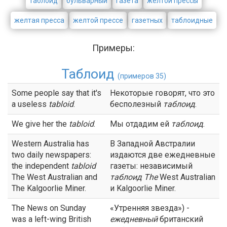
таблоид
бульварный
газета
желтой прессы
желтая пресса
желтой прессе
газетных
таблоидные
Примеры:
Таблоид
(примеров 35)
Some people say that it's
Некоторые говорят, что это
a useless
tabloid
.
бесполезный
таблоид
.
We give her the
tabloid
.
Мы отдадим ей
таблоид
.
Western Australia has
В Западной Австралии
two daily newspapers:
издаются две ежедневные
the independent
tabloid
газеты: независимый
The West Australian and
таблоид
The
West Australian
The Kalgoorlie Miner.
и Kalgoorlie Miner.
The News on Sunday
«Утренняя звезда») -
was a left-wing British
ежедневный
британский