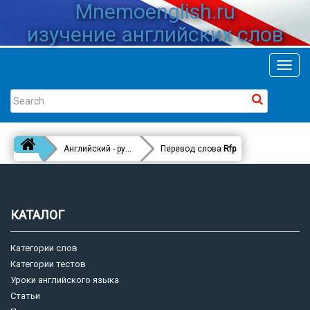
Mnemoenglish.ru
изучение английских слов
Toggl
navig
Английский - русский
Перевод слова
Rfp
КАТАЛОГ
Категории слов
Категории тестов
Уроки английского языка
Статьи