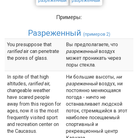
разреженный
разрежённый
Примеры:
Разреженный
(примеров 2)
You presuppose that
Вы предполагаете, что
rarified
air can penetrate
разреженный
воздух
the pores of glass.
может проникать через
поры стекла.
In spite of that high
Ни большие высоты,
ни
altitudes,
rarified
air,
разреженный
воздух, ни
changeable weather
постоянно меняющаяся
have scared people
погода - ничто не
away from this region for
останавливает людской
ages, now it is the most
поток, стремящийся в этот
frequently visited sport
наиболее посещаемый
and recreation center on
спортивный и
the Caucasus.
рекреационный центр
Кавказа.