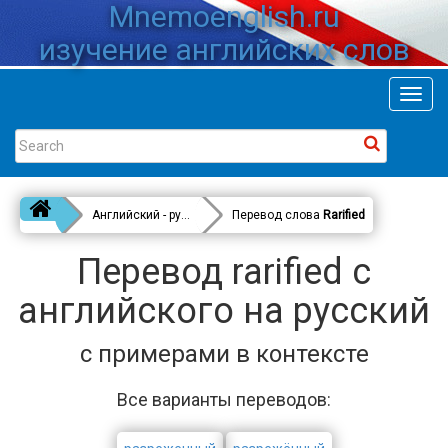
Mnemoenglish.ru
изучение английских слов
Toggl
navig
Английский - русский
Перевод слова
Rarified
Перевод rarified с
английского на русский
с примерами в контексте
Все варианты переводов: