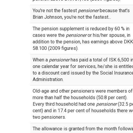
You're not the fastest
pensioner
because that's
Brian Johnson, you're not the fastest...
The pension supplement is reduced by 60 % in
cases were the
pensioner
or his/her spouse, in
addition to the pension, has earnings above DKK
58.100 (2009 figures).
When a
pensioner
has paid a total of ISK 6,500 i
one calendar year for services, he/she is entitle
to a discount card issued by the Social Insuranc
Administration.
Old-age and other pensioners were members of
more than half the households (50.8 per cent).
Every third household had one
pensioner
(32.5 p
cent) and in 17.4 per cent of households there w
two pensioners.
The allowance is granted from the month follow