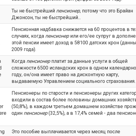
Ты не быстрейший
пенсионер
, потому что это Брайан
Джонсон, ты не быстрейший...
Пенсионная надбавка снижается на 60 процентов в те
случаях, когда
пенсионер
или его/ее супруг в дополне
этой пенсии имеет доход в 58100 датских крон (данн
2009 года).
n
Когда
пенсионер
платит за данные услуги в общей
d
сложности 6500 исландских крон в одном календарн
e
году, он/она имеет право на дисконтную карту,
выдаваемую Управлением социального страхования.
Пенсионеры по старости и пенсионеры других катего
входили в состав более половины домашних хозяйст
er
(50,8%), в каждом третьем домашнем хозяйстве про
ere
один
пенсионер
(32,5%), а в 17,4% семей - два пенсион
ing
Это пособие выплачивается через месяц после