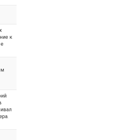
х
ние к
ые
ом
рий
в
живал
ера.