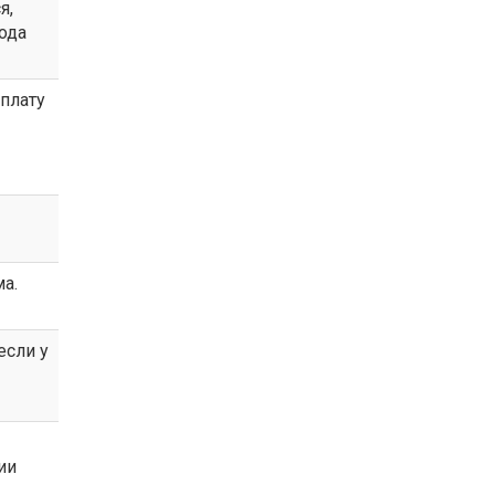
я,
ода
плату
ма.
если у
ии