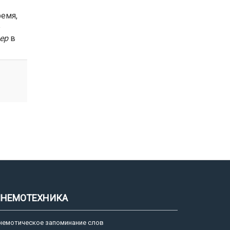
ремя,
е
ер
в
НЕМОТЕХНИКА
немотическое запоминание слов