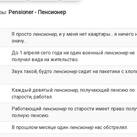
ры:
Pensioner - Пенсионер
Я просто
пенсионер
, и у меня нет квартиры... я ничего 
значу...
До 1 апреля сего года ни один военный
пенсионер
не
получил вида на жительство.
Звук такой, будто
пенсионер
сидит на пакетике с хлоп
Каждый девятый
пенсионер
, получающий пенсию по
старости, работал.
Работающий
пенсионер
по старости имеет право полу
полную пенсию.
В прошлом месяце один
пенсионер
нас обстрелял.