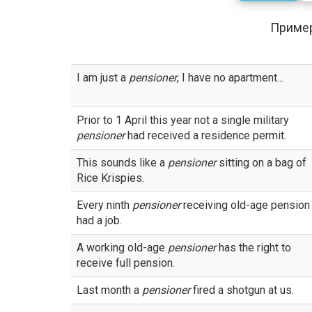
Приме
I am just a
pensioner
, I have no apartment...
Prior to 1 April this year not a single military
pensioner
had received a residence permit.
This sounds like a
pensioner
sitting on a bag of
Rice Krispies.
Every ninth
pensioner
receiving old-age pension
had a job.
A working old-age
pensioner
has the right to
receive full pension.
Last month a
pensioner
fired a shotgun at us.