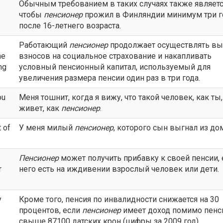
Обычным требованием в таких случаях также являетс
чтобы
пенсионер
прожил в Финляндии минимум три г
после 16-летнего возраста.
Работающий
пенсионер
продолжает осуществлять вы
he
взносов на социальное страхование и накапливать
ng
условный пенсионный капитал, используемый для
увеличения размера пенсии один раз в три года.
ou
Меня тошнит, когда я вижу, что такой человек, как ты,
живет, как
пенсионер
.
 of
У меня милый
пенсионер
, которого сын выгнал из до
Пенсионер
может получить прибавку к своей пенсии, 
r
него есть на иждивении взрослый человек или дети.
y
Кроме того, пенсия по инвалидности снижается на 30
процентов, если
пенсионер
имеет доход помимо пенс
свыше 87100 датских крон (цифры за 2009 год).