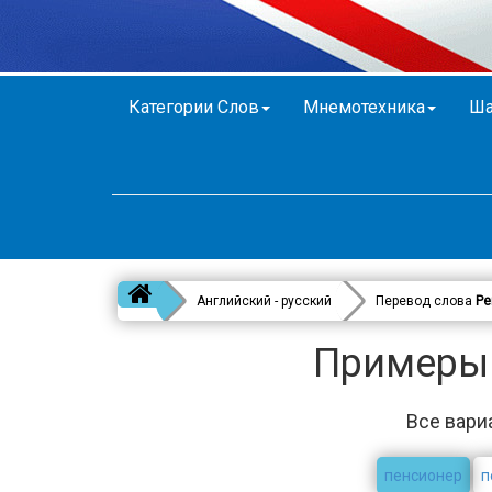
Категории Слов
Мнемотехника
Ша
Английский - русский
Перевод слова
Pe
Примеры в
Все вари
пенсионер
п