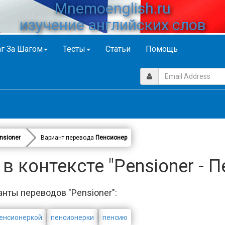
Mnemoenglish.ru
изучение английских слов
г За Шагом
Тесты
Статьи
Помощь
nsioner
Вариант перевода
Пенсионер
 контексте "Pensioner - 
анты переводов "Pensioner":
енсионеркой
пенсионерки
пенсию