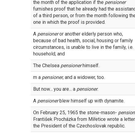
the month of the application if the
pensioner
furnishes proof that he already had the assistan
of a third person, or from the month following th
one in which the proof is provided.
A
pensioner
or another elderly person who,
because of bad health, social, housing or family
circumstances, is unable to live in the family, i.e.
household; and
The Chelsea
pensioner
himself.
m a
pensioner
, and a widower, too.
But now... you are... a
pensioner
.
A
pensioner
blew himself up with dynamite.
On February 25, 1965 the stone-mason-
pension
František Procházka from Mířetice wrote a letter
the President of the Czechoslovak republic.