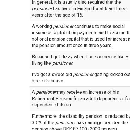
In general, it is usually also required that the
pensioner
has lived in Finland for at least three
years after the age of 16.
A working
pensioner
continues to make social
insurance contribution payments and to accrue t
notional pension capital that is used for increasi
the pension amount once in three years.
Because I get dizzy when I see someone like y
living like
pensioner
.
I've got a sweet old
pensioner
getting kicked out
his son's house.
A
pensioner
may receive an increase of his
Retirement Pension for an adult dependant or fo
dependent children.
Furthermore, the disability pension is reduced b
30 %, if the
pensioner
has earnings besides the
pension above DKK 87,100 (2009 figures).