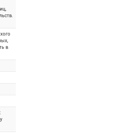
иц,
льств.
охого
ных,
ть в
к
у