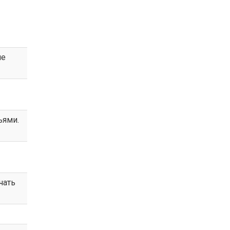
не
ьями.
чать