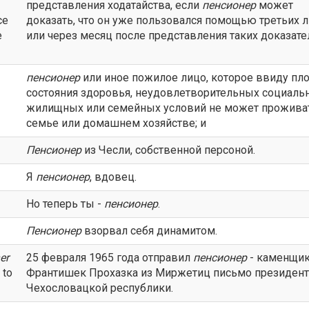
представления ходатайства, если
пенсионер
может
ce
доказать, что он уже пользовался помощью третьих л
e
или через месяц после представления таких доказате
пенсионер
или иное пожилое лицо, которое ввиду пл
состояния здоровья, неудовлетворительных социаль
жилищных или семейных условий не может прожива
семье или домашнем хозяйстве; и
Пенсионер
из Чесли, собственной персоной.
Я
пенсионер
, вдовец.
Но теперь ты -
пенсионер
.
Пенсионер
взорвал себя динамитом.
er
25 февраля 1965 года отправил
пенсионер
- каменщи
 to
Франтишек Прохазка из Миржетиц письмо президент
Чехословацкой республики.