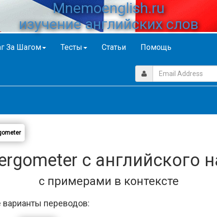
Mnemoenglish.ru
изучение английских слов
г За Шагом
Тесты
Статьи
Помощь
gometer
ergometer с английского н
с примерами в контексте
 варианты переводов: