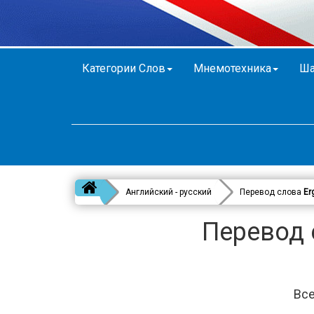
Категории Слов
Мнемотехника
Ша
Английский - русский
Перевод слова
Er
Перевод 
Все