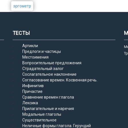
эргометр
ТЕСТЫ
М
Артикли
М
Предлоги и частицы
Т
Местоимения
Вопросительные предложения
Страдательный залог
Сослагательное наклонение
Согласование времен. Косвенная речь.
Инфинитив
Причастие
Сравнение времен глагола
Лексика
Прилагательные и наречия
Модальные глаголы
Существительное
Неличные формы глагола. Герундий