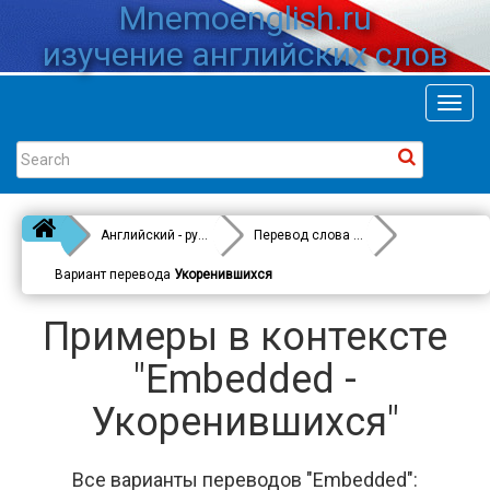
Mnemoenglish.ru
изучение английских слов
Toggl
navig
Английский - русский
Перевод слова
Embedded
Вариант перевода
Укоренившихся
Примеры в контексте
"Embedded -
Укоренившихся"
Все варианты переводов "Embedded":