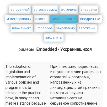
встроенный
встраиваемых
включена
внедрены
интегрированы
вложен
укоренившихся
внедренные
вложенного
Embedded
закреплено
заложены
закрепить
Примеры:
Embedded - Укоренившихся
The adoption of
Принятие законодательств
legislation and
и осуществление различных
implementation of
стратегий и программ,
various policies and
направленных на
programmes to
ликвидацию этой практики,
eliminate the practice
во многих случаях
have, in many cases,
наталкиваются на
met resistance because
серьезное сопротивление