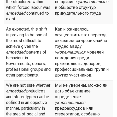
the structures within
по причине
укоренившихся
which forced labour was
в обществе структур
embedded
continued to
принудительного труда.
exist.
As expected, this shift
Как и ожидалось,
is proving to be one of
осуществить этот переход
the most difficult to
оказывается чрезвычайно
achieve given the
трудно ввиду
embedded
patterns of
укоренившихся
моделей
behaviour in
поведения среди
Governments, donors,
правительств, доноров,
professional groups and
профессиональных групп и
other participants.
других участников.
We are not sure whether
Мы не уверены, можно ли
embedded
prejudices
дать объективное
and stereotypes can be
определение
defined in an objective
укоренившихся
manner, particularly in
предрассудков или
the area of social and
стереотипов, особенно