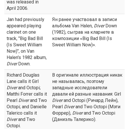
was released in
April 2006.
Jan had previously
Ян ранее участвовал в записи
appeared playing
альбома Van Halen,
Diver
Down
clarinet on one
(1982), сыграв на кларнете в
track, "Big Bad Bill
композиции «Big Bad Bill (Is
(Is Sweet William
Sweet William Now)».
Now)", on Van
Halen's 1982 album,
Diver
Down.
Richard Douglas
В оригинале иллюстрация никак
Lane calls it Girl
не называлась, поэтому
Diver
and Octopi;
западные исследователи
Matthi Forrer calls it
давали ей разные названия: Girl
Pearl
Diver
and Two
Diver
and Octopi (Ричард Лейн),
Octopi; and Danielle
Pearl
Diver
and Two Octopi (Мэти
Talerico calls it
Форрер),
Diver
and Two Octopi
Diver
and Two
(Даниэль Талерико).
Octopi.