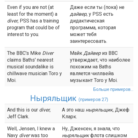
Even if you are not (at
Даже если ты (пока) не
least for the moment) a
дайвер
, у PSS есть
diver
, PSS has a training
дидактическая
program that could be of
программа, которая
interest to you.
может тебя
заинтересовать.
The BBC's Mike
Diver
Майк
Дайвер
из ВВС
claims Baths' nearest
утверждает, что наиболее
musical soundalike is
похожим на Baths
chillwave musician Toro y
является чиллвейв
Moi.
музыкант Toro y Moi.
Больше примеров...
Ныряльщик
(примеров 27)
And this is our
diver
,
А это наш
ныряльщик
, Джеф
Jeff Clark.
Кларк.
Well, Jensen, I knew a
Ну, Дженсен, я знала, что
Navy
diver
was too
ныряльщик
флота слишком