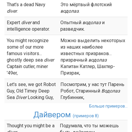
That's a dead Navy
Это мёртвый флотский
diver
.
водолаз
.
Expert
diver
and
Опытный
водолаз
и
intelligence operator.
разведчик.
You might recognize
Можно выделить некоторых
some of our more
из наших наиболее
famous visitors...
известных призраков...
ghostly deep sea
diver
призрачный
водолаз
Captain cutler, miner
Капитан Катлер, Шахтер-
'49er,
Призрак,
Let's see, we got Robot
Посмотрим, у нас тут Парень
Guy, Old Timey Deep
Робот, Старинный
Водолаз
Sea
Diver
Looking Guy,
Глубинник,
Больше примеров...
Дайвером
(примеров 8)
Thought you might be a
Подумала, что ты можешь