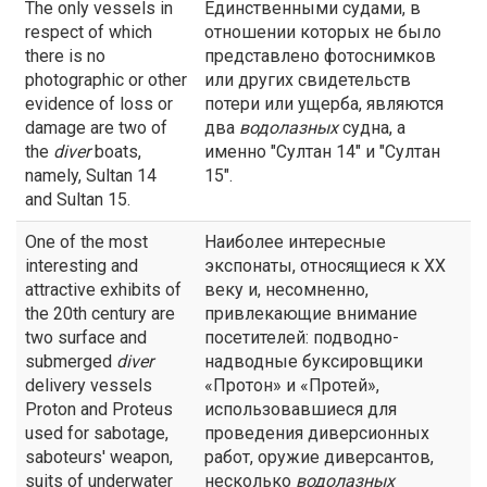
The only vessels in
Единственными судами, в
respect of which
отношении которых не было
there is no
представлено фотоснимков
photographic or other
или других свидетельств
evidence of loss or
потери или ущерба, являются
damage are two of
два
водолазных
судна, а
the
diver
boats,
именно "Султан 14" и "Султан
namely, Sultan 14
15".
and Sultan 15.
One of the most
Наиболее интересные
interesting and
экспонаты, относящиеся к ХХ
attractive exhibits of
веку и, несомненно,
the 20th century are
привлекающие внимание
two surface and
посетителей: подводно-
submerged
diver
надводные буксировщики
delivery vessels
«Протон» и «Протей»,
Proton and Proteus
использовавшиеся для
used for sabotage,
проведения диверсионных
saboteurs' weapon,
работ, оружие диверсантов,
suits of underwater
несколько
водолазных