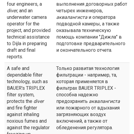
four engineers, a
выполнения договорных работ
diver
, and an
четырех инженеров,
underwater camera
аквалангиста
и оператора
operator for the
подводной камеры, а также
project, and provided
оказывала техническую
technical assistance
помощь компании "Дижла" в
to Dijla in preparing
подготовке предварительного
draft and final
и окончательного отчета.
reports.
A safe and
Только развитая технология
dependable filter
фильтрации - например, та,
technology, such as
которая применяется в
BAUER's TRIPLEX
фильтрах BAUER TRIPLEX -
filter system,
способна надежно
protects the
diver
предохранить
аквалангиста
and fire fighter
или пожарного от вдыхания
against inhaling
загрязняющих воздух
noxious fumes and
включений, а также от
against the regulator
обледенения регулятора.