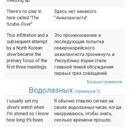
freezing up.
There's no play in
Здесь нет никакого
here called "The
"
Аквалангиста
".
Scuba
Diver
."
This infiltration and a
Это проникновение и
subsequent attempt
последующая попытка
by a North Korean
северокорейского
diver
became the
аквалангиста
проникнуть в
primary focus of the
Республику Корея
стали
first three meetings.
главной темой обсуждения
первых трех совещаний.
Больше примеров...
Водолазных
(примеров 3)
I usually set my
Я обычно ставлю сигнал на
diver
's watch when
своих
водолазных
часах, когда
I'm stoned so I know
накуриваюсь, чтобы знать,
how long it's been.
сколько времени прошло.