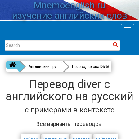
Mnemoenglish.ru
изучение английских слов
Toggl
navig
Английский - русский
Перевод слова
Diver
Перевод diver с
английского на русский
с примерами в контексте
Все варианты переводов: