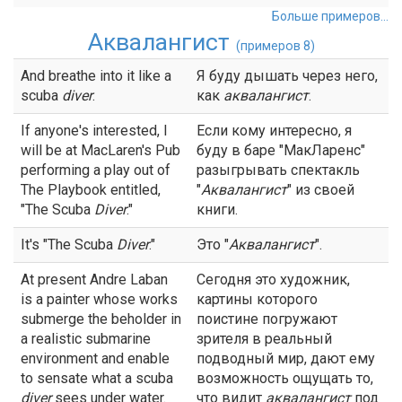
Больше примеров...
Аквалангист
(примеров 8)
And breathe into it like a
Я буду дышать через него,
scuba
diver
.
как
аквалангист
.
If anyone's interested, I
Если кому интересно, я
will be at MacLaren's Pub
буду в баре "МакЛаренс"
performing a play out of
разыгрывать спектакль
The Playbook entitled,
"
Аквалангист
" из своей
"The Scuba
Diver
."
книги.
It's "The Scuba
Diver
."
Это "
Аквалангист
".
At present Andre Laban
Сегодня это художник,
is a painter whose works
картины которого
submerge the beholder in
поистине погружают
a realistic submarine
зрителя в реальный
environment and enable
подводный мир, дают ему
to sensate what a scuba
возможность ощущать то,
diver
sees under water.
что видит
аквалангист
под