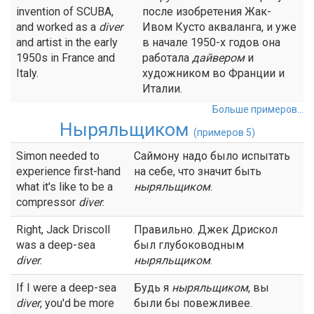
invention of SCUBA,
после изобретения Жак-
and worked as a
diver
Ивом Кусто акваланга, и уже
and artist in the early
в начале 1950-х годов она
1950s in France and
работала
дайвером
и
Italy.
художником во Франции и
Италии.
Больше примеров...
Ныряльщиком
(примеров 5)
Simon needed to
Саймону надо было испытать
experience first-hand
на себе, что значит быть
what it's like to be a
ныряльщиком
.
compressor
diver
.
Right, Jack Driscoll
Правильно. Джек Дрискол
was a deep-sea
был глубоководным
diver
.
ныряльщиком
.
If I were a deep-sea
Будь я
ныряльщиком
, вы
diver
, you'd be more
были бы повежливее.