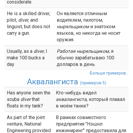
considerate.
He is a skilled driver,
Он является отличным
pilot,
diver
, and
водителем, пилотом,
linguist, but does not
ныряльщиком
и знатоком
carry a gun.
языков, но никогда не носит
оружия.
Usually, as a
diver
, I
Работая
ныряльщиком
, я
make 100 bucks a
обычно зарабатываю 100
day.
долларов в день.
Больше примеров...
Аквалангиста
(примеров 5)
Has anyone seen the
Кто-нибудь видел
scuba
diver
that
аквалангиста
, который плавал
floats in my tank?
в моём танке?
As part of the joint
В рамках совместного
venture, National
предприятия "Нэшнл
Engineering provided
инжиниринг" предоставила для