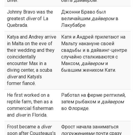
diver
.
быть
дайвером
.
Johnny Bravo was the
Джонни Браво был
greatest
diver
of La
величайшим
дайвером
в
Quebrada.
Лакубабре
Katya and Andrey arrive
Катя и Андрей прилетают на
in Malta on the eve of
Мальту накануне своей
their wedding and they
свадьбы и в дайвинг-центре
coincidentally
случайно сталкиваются с
encounter Max in a
Максом,
дайвером
и
diving center, a scuba
бывшим женихом Кати.
diver
and Katya's
former fiancé.
He first worked on a
Работал на ферме рептилий,
reptile farm, then as a
затем рыбаком и
дайвером
commercial fisherman
во Флориде.
and
diver
in Florida.
Frost became a
diver
Фрост начала заниматься
soon after Cousteaus's
погружениями
почти сразу