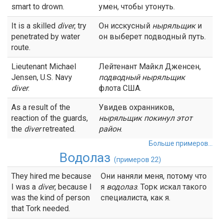
smart to drown.
умен, чтобы утонуть.
It is a skilled
diver
, try
Он исскусный
ныряльщик
и
penetrated by water
он выберет подводный путь.
route.
Lieutenant Michael
Лейтенант Майкл Дженсен,
Jensen, U.S. Navy
подводный
ныряльщик
diver
.
флота США.
As a result of the
Увидев охранников,
reaction of the guards,
ныряльщик
покинул этот
the
diver
retreated.
район
.
Больше примеров...
Водолаз
(примеров 22)
They hired me because
Они наняли меня, потому что
I was a
diver
, because I
я
водолаз
. Торк искал такого
was the kind of person
специалиста, как я.
that Tork needed.