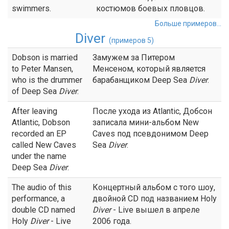
swimmers.
костюмов боевых пловцов.
Больше примеров...
Diver
(примеров 5)
Dobson is married
Замужем за Питером
to Peter Mansen,
Менсеном, который является
who is the drummer
барабанщиком Deep Sea
Diver
.
of Deep Sea
Diver
.
After leaving
После ухода из Atlantic, Добсон
Atlantic, Dobson
записала мини-альбом New
recorded an EP
Caves под псевдонимом Deep
called New Caves
Sea
Diver
.
under the name
Deep Sea
Diver
.
The audio of this
Концертный альбом с того шоу,
performance, a
двойной CD под названием Holy
double CD named
Diver
- Live вышел в апреле
Holy
Diver
- Live
2006 года.