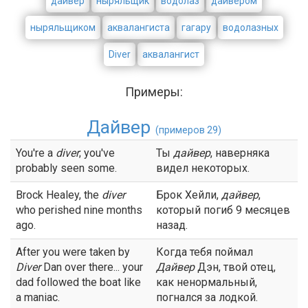
дайвер
ныряльщик
водолаз
дайвером
ныряльщиком
аквалангиста
гагару
водолазных
Diver
аквалангист
Примеры:
Дайвер
(примеров 29)
You're a
diver
; you've
Ты
дайвер
, наверняка
probably seen some.
видел некоторых.
Brock Healey, the
diver
Брок Хейли,
дайвер
,
who perished nine months
который погиб 9 месяцев
ago.
назад.
After you were taken by
Когда тебя поймал
Diver
Dan over there... your
Дайвер
Дэн, твой отец,
dad followed the boat like
как ненормальный,
a maniac.
погнался за лодкой.