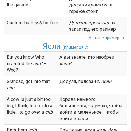
the garage.
детская
кроватка
в
гараже стоит.
Custom-built
crib
for four.
Детская
кроватка
на
заказ под его размер.
Больше примеров...
Ясли
(примеров 7)
But you know Who
А вы знаете, кто изобрел
invented the
crib
? -
ясли
?
Who?
Grandad, get into that
Дедуля, полезай в
ясли
crib
.
A cow is just a bit too
Корова немного
big, I think, to go into a
большевата, я думаю, чтобы
little... to go over a
crib
.
войти в маленькое... чтобы
войти в
ясли
.
Birth, barn,
crib
,
Рождение,
ясли
,
колыбель
,