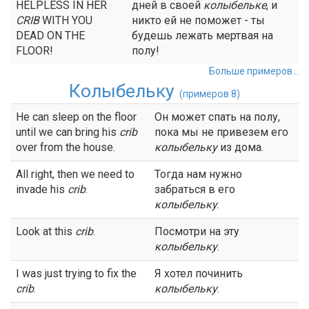
HELPLESS IN HER
дней в своей
колыбельке
, и
CRIB
WITH YOU
никто ей не поможет - ты
DEAD ON THE
будешь лежать мертвая на
FLOOR!
полу!
Больше примеров...
Колыбельку
(примеров 8)
He can sleep on the floor
Он может спать на полу,
until we can bring his
crib
пока мы не привезем его
over from the house.
колыбельку
из дома.
All right, then we need to
Тогда нам нужно
invade his
crib
.
забраться в его
колыбельку
.
Look at this
crib
.
Посмотри на эту
колыбельку
.
I was just trying to fix the
Я хотел починить
crib
.
колыбельку
.