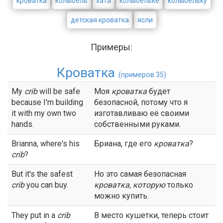
кроватка
колыбель
хата
колыбельке
колыбельку
детская кроватка
ясли
Примеры:
Кроватка
(примеров 35)
My
crib
will be safe
Моя
кроватка
будет
because I'm building
безопасной, потому что я
it with my own two
изготавливаю её своими
hands.
собственными руками.
Brianna, where's his
Бриана, где его
кроватка
?
crib
?
But it's the safest
Но это самая безопасная
crib
you can buy.
кроватка
, которую
только
можно купить.
They put in a
crib
В место кушетки, теперь стоит