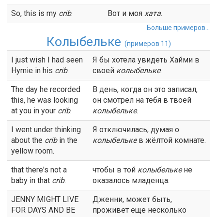
So, this is my
crib
.
Вот и моя
хата
.
Больше примеров...
Колыбельке
(примеров 11)
I just wish I had seen
Я бы хотела увидеть Хайми в
Hymie in his
crib
.
своей
колыбельке
.
The day he recorded
В день, когда он это записал,
this, he was looking
он смотрел на тебя в твоей
at you in your
crib
.
колыбельке
.
I went under thinking
Я отключилась, думая о
about the
crib
in the
колыбельке
в жёлтой комнате.
yellow room.
that there's not a
чтобы в той
колыбельке
не
baby in that
crib
.
оказалось младенца.
JENNY MIGHT LIVE
Дженни, может быть,
FOR DAYS AND BE
проживет еще несколько