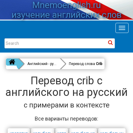
Mnemoenglish.ru
изучение английских слов
Toggl
navig
Английский - русский
Перевод слова
Crib
Перевод crib с
английского на русский
с примерами в контексте
Все варианты переводов: