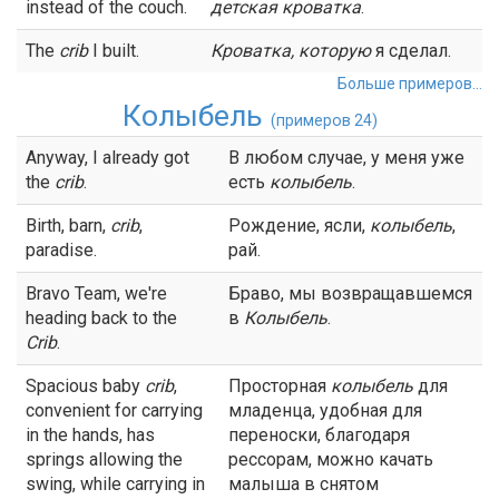
instead of the couch.
детская
кроватка
.
The
crib
I built.
Кроватка
, которую
я сделал.
Больше примеров...
Колыбель
(примеров 24)
Anyway, I already got
В любом случае, у меня уже
the
crib
.
есть
колыбель
.
Birth, barn,
crib
,
Рождение, ясли,
колыбель
,
paradise.
рай.
Bravo Team, we're
Браво, мы возвращавшемся
heading back to the
в
Колыбель
.
Crib
.
Spacious baby
crib
,
Просторная
колыбель
для
convenient for carrying
младенца, удобная для
in the hands, has
переноски, благодаря
springs allowing the
рессорам, можно качать
swing, while carrying in
малыша в снятом