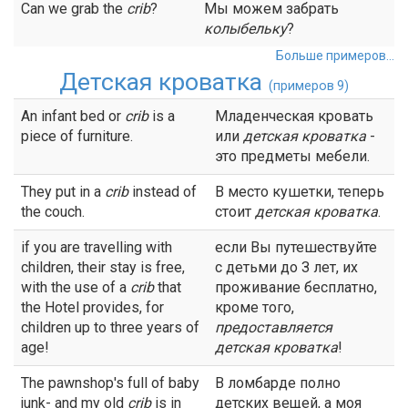
Can we grab the
crib
?
Мы можем забрать
колыбельку
?
Больше примеров...
Детская кроватка
(примеров 9)
An infant bed or
crib
is a
Младенческая кровать
piece of furniture.
или
детская кроватка
-
это предметы мебели.
They put in a
crib
instead of
В место кушетки, теперь
the couch.
стоит
детская кроватка
.
if you are travelling with
если Вы путешествуйте
children, their stay is free,
с детьми до З лет, их
with the use of a
crib
that
проживание бесплатно,
the Hotel provides, for
кроме того,
children up to three years of
предоставляется
age!
детская кроватка
!
The pawnshop's full of baby
В ломбарде полно
junk- and my old
crib
is in
детских вещей, а моя