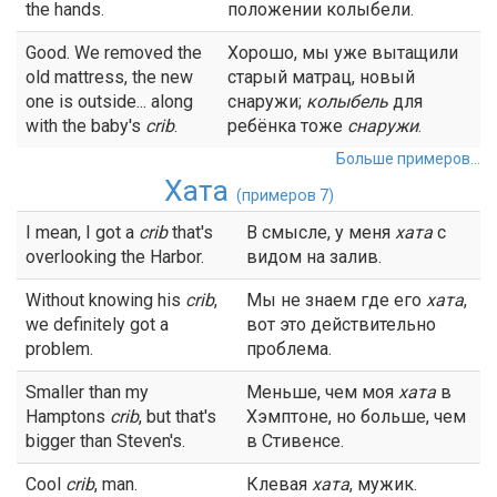
the hands.
положении колыбели.
Good. We removed the
Хорошо, мы уже вытащили
old mattress, the new
старый матрац, новый
one is outside... along
снаружи;
колыбель
для
with the baby's
crib
.
ребёнка тоже
снаружи
.
Больше примеров...
Хата
(примеров 7)
I mean, I got a
crib
that's
В смысле, у меня
хата
с
overlooking the Harbor.
видом на залив.
Without knowing his
crib
,
Мы не знаем где его
хата
,
we definitely got a
вот это действительно
problem.
проблема.
Smaller than my
Меньше, чем моя
хата
в
Hamptons
crib
, but that's
Хэмптоне, но больше, чем
bigger than Steven's.
в Стивенсе.
Cool
crib
, man.
Клевая
хата
, мужик.