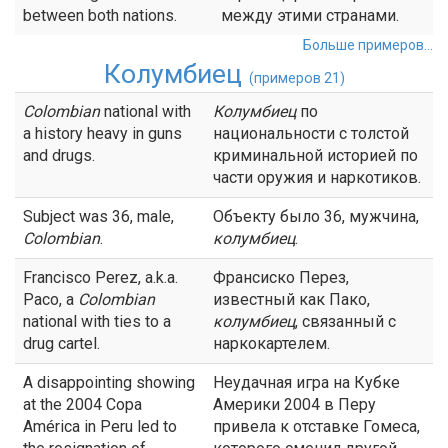
between both nations.
между этими странами.
Больше примеров...
Колумбиец
(примеров 21)
Colombian
national with
Колумбиец
по
a history heavy in guns
национальности с толстой
and drugs.
криминальной историей по
части оружия и наркотиков.
Subject was 36, male,
Объекту было 36, мужчина,
Colombian
.
колумбиец
.
Francisco Perez, a.k.a.
Франсиско Перез,
Paco, a
Colombian
известный как Пако,
national with ties to a
колумбиец
, связанный с
drug cartel.
наркокартелем.
A disappointing showing
Неудачная игра на Кубке
at the 2004 Copa
Америки 2004 в Перу
América in Peru led to
привела к отставке Гомеса,