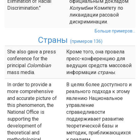
Elimination of Racial
официальным докладом
Discrimination."
Колумбии
Комитету по
ликвидации расовой
дискриминации.
Больше примеров...
Страны
(примеров 136)
She also gave a press
Кроме того, она провела
conference for the
пресс-конференцию для
principal
Colombian
ведущих средств массовой
mass media.
информации
страны
.
In order to provide a
В целях более доступного и
more comprehensive
реального подхода к этому
and accurate picture of
явлению Национальное
this phenomenon, the
управление
National Office is
справедливости
supporting the
поддерживает развитие
development of
теоретической базы и
theoretical and
методик, приближающихся
methodological
к реалиям