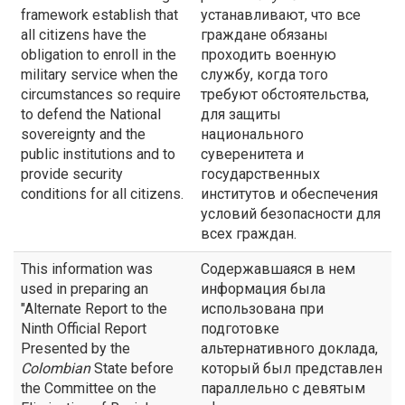
framework establish that
устанавливают, что все
all citizens have the
граждане обязаны
obligation to enroll in the
проходить военную
military service when the
службу, когда того
circumstances so require
требуют обстоятельства,
to defend the National
для защиты
sovereignty and the
национального
public institutions and to
суверенитета и
provide security
государственных
conditions for all citizens.
институтов и обеспечения
условий безопасности для
всех граждан.
This information was
Содержавшаяся в нем
used in preparing an
информация была
"Alternate Report to the
использована при
Ninth Official Report
подготовке
Presented by the
альтернативного доклада,
Colombian
State before
который был представлен
the Committee on the
параллельно с девятым