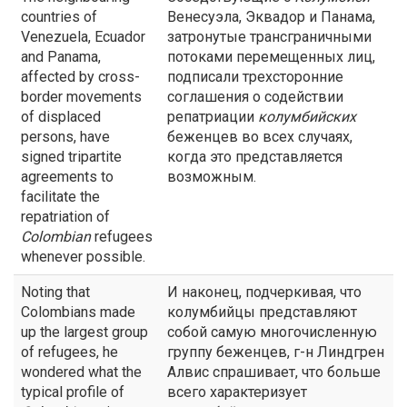
countries of
Венесуэла, Эквадор и Панама,
Venezuela, Ecuador
затронутые трансграничными
and Panama,
потоками перемещенных лиц,
affected by cross-
подписали трехсторонние
border movements
соглашения о содействии
of displaced
репатриации
колумбийских
persons, have
беженцев во всех случаях,
signed tripartite
когда это представляется
agreements to
возможным.
facilitate the
repatriation of
Colombian
refugees
whenever possible.
Noting that
И наконец, подчеркивая, что
Colombians made
колумбийцы представляют
up the largest group
собой самую многочисленную
of refugees, he
группу беженцев, г-н Линдгрен
wondered what the
Алвис спрашивает, что больше
typical profile of
всего характеризует