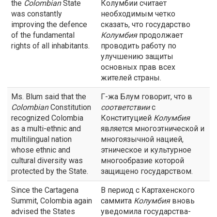
the
Colombian
State
Колумбии считает
was constantly
необходимым четко
improving the defence
сказать, что государство
of the fundamental
Колумбия
продолжает
rights of all inhabitants.
проводить работу по
улучшению защиты
основных прав всех
жителей страны.
Ms. Blum said that the
Г-жа Блум говорит, что в
Colombian
Constitution
соответствии
с
recognized Colombia
Конституцией
Колумбия
as a multi-ethnic and
является многоэтнической и
multilingual nation
многоязычной нацией,
whose ethnic and
этническое и культурное
cultural diversity was
многообразие которой
protected by the State.
защищено государством.
Since the Cartagena
В период с Картахенского
Summit, Colombia again
саммита
Колумбия
вновь
advised the States
уведомила государства-