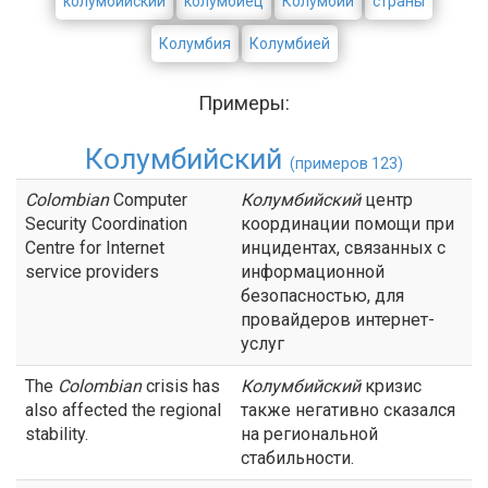
колумбийский
колумбиец
Колумбии
страны
Колумбия
Колумбией
Примеры:
Колумбийский
(примеров 123)
Colombian
Computer
Колумбийский
центр
Security Coordination
координации помощи при
Centre for Internet
инцидентах, связанных с
service providers
информационной
безопасностью, для
провайдеров интернет-
услуг
The
Colombian
crisis has
Колумбийский
кризис
also affected the regional
также негативно сказался
stability.
на региональной
стабильности.