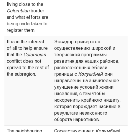
living close to the
Colombian
border
and what efforts are
being undertaken to
register them.
It is in the interest
Эквадор привержен
of all to help ensure
осуществлению широкой и
that the
Colombian
творческой программы
conflict does not
развития для наших районов,
spread to the rest of
расположенных вблизи
the subregion.
границы с
Колумбией
; они
направлены на значительное
улучшение условий жизни
населения, с тем чтобы
искоренить крайнюю нищету,
которая порождает насилие в
результате незаконного
оборота наркотиков.
The neighbouring
Соседствующие с
Колумбией