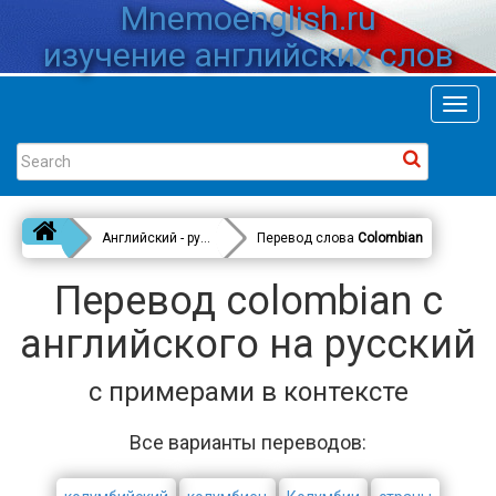
Mnemoenglish.ru
изучение английских слов
Toggl
navig
Английский - русский
Перевод слова
Colombian
Перевод colombian с
английского на русский
с примерами в контексте
Все варианты переводов: