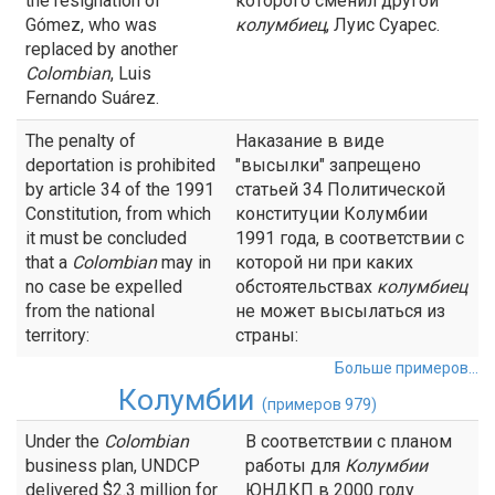
the resignation of
которого сменил другой
Gómez, who was
колумбиец
, Луис Суарес.
replaced by another
Colombian
, Luis
Fernando Suárez.
The penalty of
Наказание в виде
deportation is prohibited
"высылки" запрещено
by article 34 of the 1991
статьей 34 Политической
Constitution, from which
конституции Колумбии
it must be concluded
1991 года, в соответствии с
that a
Colombian
may in
которой ни при каких
no case be expelled
обстоятельствах
колумбиец
from the national
не может высылаться из
territory:
страны:
Больше примеров...
Колумбии
(примеров 979)
Under the
Colombian
В соответствии с планом
business plan, UNDCP
работы для
Колумбии
delivered $2.3 million for
ЮНДКП в 2000 году