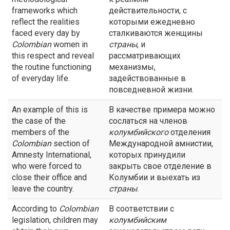
frameworks which
действительности, с
reflect the realities
которыми ежедневно
faced every day by
сталкиваются женщины
Colombian
women in
страны
, и
this respect and reveal
рассматривающих
the routine functioning
механизмы,
of everyday life.
задействованные в
повседневной жизни.
An example of this is
В качестве примера можно
the case of the
сослаться на членов
members of the
колумбийского
отделения
Colombian
section of
Международной амнистии,
Amnesty International,
которых принудили
who were forced to
закрыть свое отделение в
close their office and
Колумбии и выехать из
leave the country.
страны
.
According to
Colombian
В соответствии с
legislation, children may
колумбийским