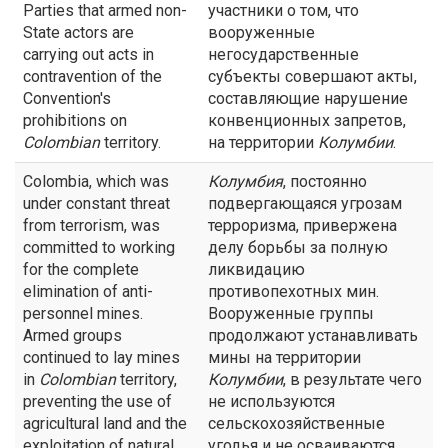
Parties that armed non-
участники о том, что
State actors are
вооруженные
carrying out acts in
негосударственные
contravention of the
субъекты совершают акты,
Convention's
составляющие нарушение
prohibitions on
конвенционных запретов,
Colombian
territory.
на территории
Колумбии
.
Colombia, which was
Колумбия
, постоянно
under constant threat
подвергающаяся угрозам
from terrorism, was
терроризма, привержена
committed to working
делу борьбы за полную
for the complete
ликвидацию
elimination of anti-
противопехотных мин.
personnel mines.
Вооруженные группы
Armed groups
продолжают устанавливать
continued to lay mines
мины на территории
in
Colombian
territory,
Колумбии
, в результате чего
preventing the use of
не используются
agricultural land and the
сельскохозяйственные
exploitation of natural
угодья и не осваиваются