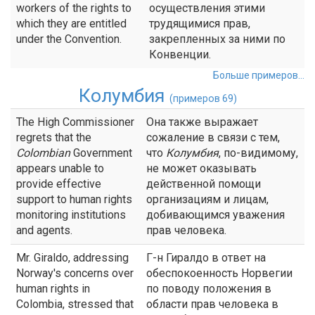
workers of the rights to
осуществления этими
which they are entitled
трудящимися прав,
under the Convention.
закрепленных за ними по
Конвенции.
Больше примеров...
Колумбия
(примеров 69)
The High Commissioner
Она также выражает
regrets that the
сожаление в связи с тем,
Colombian
Government
что
Колумбия
, по-видимому,
appears unable to
не может оказывать
provide effective
действенной помощи
support to human rights
организациям и лицам,
monitoring institutions
добивающимся уважения
and agents.
прав человека.
Mr. Giraldo, addressing
Г-н Гиралдо в ответ на
Norway's concerns over
обеспокоенность Норвегии
human rights in
по поводу положения в
Colombia, stressed that
области прав человека в