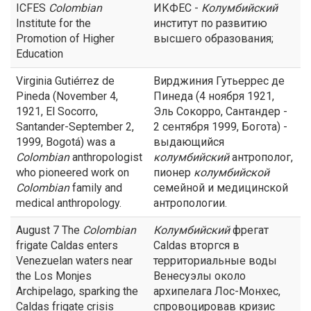
ICFES
Colombian
ИКФЕС -
Колумбийский
Institute for the
институт по развитию
Promotion of Higher
высшего образования;
Education
Virginia Gutiérrez de
Вирджиния Гутьеррес де
Pineda (November 4,
Пинеда (4 ноября 1921,
1921, El Socorro,
Эль Сокорро, Сантандер -
Santander-September 2,
2 сентября 1999, Богота) -
1999, Bogotá) was a
выдающийся
Colombian
anthropologist
колумбийский
антрополог,
who pioneered work on
пионер
колумбийской
Colombian
family and
семейной и медицинской
medical anthropology.
антропологии.
August 7 The
Colombian
Колумбийский
фрегат
frigate Caldas enters
Caldas вторгся в
Venezuelan waters near
территориальные воды
the Los Monjes
Венесуэлы около
Archipelago, sparking the
архипелага Лос-Монхес,
Caldas frigate crisis
спровоцировав кризис