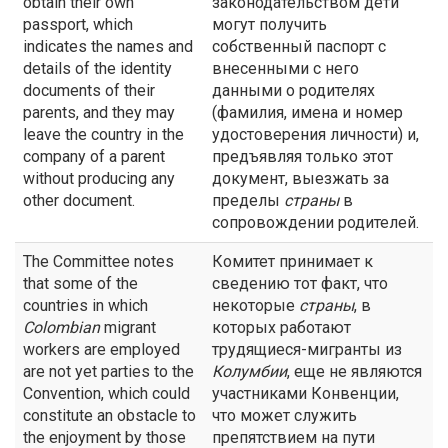
obtain their own
законодательством дети
passport, which
могут получить
indicates the names and
собственный паспорт с
details of the identity
внесенными с него
documents of their
данными о родителях
parents, and they may
(фамилия, имена и номер
leave the country in the
удостоверения личности) и,
company of a parent
предъявляя только этот
without producing any
документ, выезжать за
other document.
пределы
страны
в
сопровождении родителей.
The Committee notes
Комитет принимает к
that some of the
сведению тот факт, что
countries in which
некоторые
страны
, в
Colombian
migrant
которых работают
workers are employed
трудящиеся-мигранты из
are not yet parties to the
Колумбии
, еще не являются
Convention, which could
участниками Конвенции,
constitute an obstacle to
что может служить
the enjoyment by those
препятствием на пути