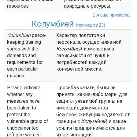
resources.
природные ресурсы.
Больше примеров...
Колумбией
(примеров 23)
Colombian
peace-
Характер подготовки
keeping training
персонала, осуществляемой
varies with the
Колумбией
, изменяется в
demands and
зависимости от нужд и
requirements for
потребностей каждой
each particular
конкретной миссии.
mission.
Please indicate
Просьба указать, были ли
whether any
приняты какие-либо меры для
measures have
защиты уязвимой группы не
been taken to
имеющих документов
protect the
беженок, живущих недалеко от
vulnerable group of
границы с
Колумбией
, и какие
undocumented
усилия предпринимаются для
refugee women
их регистрации.