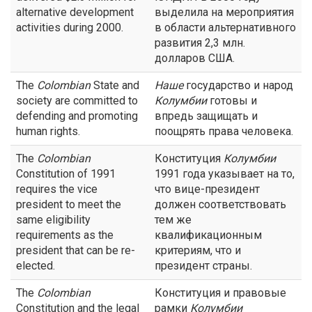
alternative development
выделила на мероприятия
activities during 2000.
в области альтернативного
развития 2,3 млн.
долларов США.
The
Colombian
State and
Наше
государство и народ
society are committed to
Колумбии
готовы и
defending and promoting
впредь защищать и
human rights.
поощрять права человека.
The
Colombian
Конституция
Колумбии
Constitution of 1991
1991 года указывает на то,
requires the vice
что вице-президент
president to meet the
должен соответствовать
same eligibility
тем же
requirements as the
квалификационным
president that can be re-
критериям, что и
elected.
президент страны.
The
Colombian
Конституция и правовые
Constitution and the legal
рамки
Колумбии