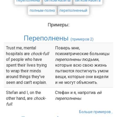
переполнены
битком набиты
битком набита
полным-полно
переполненный
Примеры:
Переполнены
(примеров 2)
Trust me, mental
Поверь мне,
hospitals are
chock-full
психиатрические больницы
of people who have
переполнены
людьми,
spent their lives trying
которые всю свою жизнь
to wrap their minds
пытаются постигнуть умом
around things they've
вещи, которые они видели
seen and can't explain.
и не могут объяснить.
Stefan and I, on the
Стефан и я, напротив
ей
other hand, are
chock-
переполнены
.
full
.
Больше примеров...