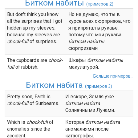
Битком набиты
(примеров 2)
But don't think you know
Но не думаю, что ты в
all the surprises that I got
курсе всех сюрпризов, что
hidden up my sleeves,
я припрятал в рукаве,
because my sleeves are
потому что мои рукава
chock-full
of surprises.
битком набиты
сюрпризами.
The cupboards are
chock-
Шкафы
битком набиты
full
of rubbish.
макулатурой.
Больше примеров...
Битком набита
(примеров 3)
Pretty soon, Earth is
И вскоре, Земля уже
chock-full
of Sunbeams.
битком набита
Солнечными Лучами.
Which is
chock-full
of
Которая
битком набита
anomalies since the
аномалиями после
accident.
катастрофы.