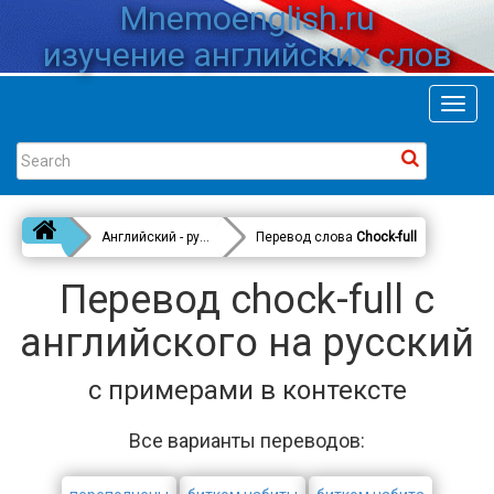
Mnemoenglish.ru
изучение английских слов
Toggl
navig
Английский - русский
Перевод слова
Chock-full
Перевод chock-full с
английского на русский
с примерами в контексте
Все варианты переводов: