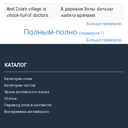
And Zola's village is
А деревня Золы
битком
chock-full
of doctors.
набита
врачами.
Больше примеров...
Полным-полно
(примеров 1)
Больше примеров...
КАТАЛОГ
Категории слов
Категории тестов
Уроки английского языка
Статьи
Перевод слов в контексте
Все времена английского