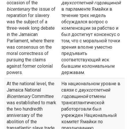
occasion of the
двухсотлетней годовщиной
bicentenary
the issue of
в парламенте Ямайки в
reparation for slavery
течение трех недель
was the subject of a
обсуждался вопрос о
three-week long debate
компенсации за рабство и
in the Jamaican
был достигнут консенсус о
Parliament, where there
том, что с моральной точки
was consensus on the
зрения вполне уместно
moral correctness of
предъявить
pursuing the claims
соответствующий иск
against former colonial
бывшим колониальным
powers.
державам.
At the national level, the
На национальном уровне в
Jamaica National
связи с
двухсотлетней
Bicentenary
Committee
годовщиной
отмены
was established to mark
трансатлантической
the two hundredth
работорговли был
anniversary of the
учрежден Национальный
abolition of the
комитет Ямайки по
transatlantic slave trade.
празднованию