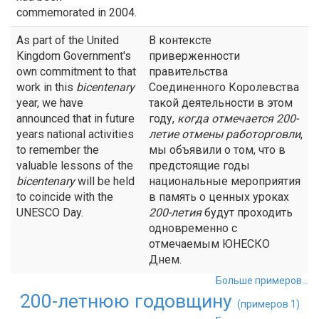
commemorated in 2004.
As part of the United
В контексте
Kingdom Government's
приверженности
own commitment to that
правительства
work in this
bicentenary
Соединенного Королевства
year, we have
такой деятельности в этом
announced that in future
году,
когда отмечается
200-
years national activities
летие
отмены работорговли
,
to remember the
мы объявили о том, что в
valuable lessons of the
предстоящие годы
bicentenary
will be held
национальные мероприятия
to coincide with the
в память о ценных уроках
UNESCO Day.
200-летия
будут проходить
одновременно с
отмечаемым ЮНЕСКО
Днем.
Больше примеров...
200-летнюю годовщину
(примеров 1)