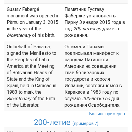
Gustav Fabergé
Памятник Густаву
monument was opened in
Фаберже установлен в
Pärnu on January 3, 2015
Пярну З января 2015 года в
in the year of the
год
200-летия
со дня
его
bicentenary
of his birth.
рождения.
On behalf of Panama,
От имени Панамы
signed the Manifesto to
подписывал манифест к
the Peoples of Latin
народам Латинской
America at the Meeting
Америки на совещании
of Bolivarian Heads of
глав боливарских
State and the King of
государств и короля
Spain, held in Caracas in
Испании, состоявшемся в
1983 to mark the
Каракасе в 1983 году по
Bicentenary
of the Birth
случаю
200-летия
со
дня
of the Liberator.
рождения Освободителя.
Больше примеров...
200-летие
(примеров 7)