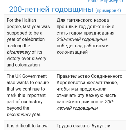
Больше примеров...
200-летней годовщины
(примеров 4)
For the Haitian
Для гаитянского народа
people, last year was
прошлый год должен был
supposed to be a
стать годом празднования
year of celebration
200-летней годовщины
marking the
победы над рабством и
bicentenary
of its
колонизацией.
victory over slavery
and colonization.
The UK Government
Правительство Соединенного
also wants to ensure
Королевства желает также,
that we continue to
чтобы мы продолжали
mark this important
отмечать эту важную часть
part of our history
нашей истории после
200-
beyond the
летней годовщины
.
bicentenary
year.
It is difficult to know
Трудно сказать, будут ли