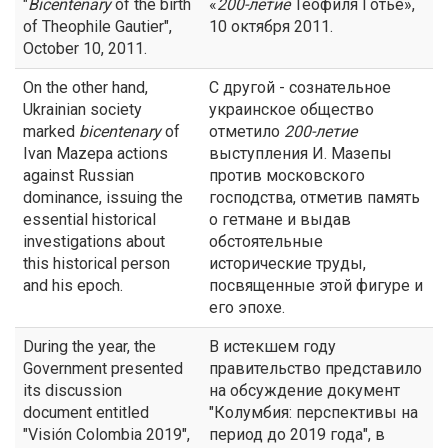
"
Bicentenary
of the birth
«
200-летие
Теофиля Готье»,
of Theophile Gautier",
10 октября 2011.
October 10, 2011.
On the other hand,
С другой - сознательное
Ukrainian society
украинское общество
marked
bicentenary
of
отметило
200-летие
Ivan Mazepa actions
выступления И. Мазепы
against Russian
против московского
dominance, issuing the
господства, отметив память
essential historical
о гетмане и выдав
investigations about
обстоятельные
this historical person
исторические труды,
and his epoch.
посвященные этой фигуре и
его эпохе.
During the year, the
В истекшем году
Government presented
правительство представило
its discussion
на обсуждение документ
document entitled
"Колумбия: перспективы на
"Visión Colombia 2019",
период до 2019 года", в