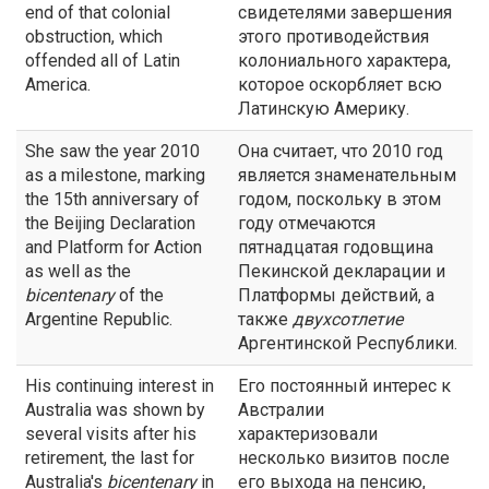
end of that colonial
свидетелями завершения
obstruction, which
этого противодействия
offended all of Latin
колониального характера,
America.
которое оскорбляет всю
Латинскую Америку.
She saw the year 2010
Она считает, что 2010 год
as a milestone, marking
является знаменательным
the 15th anniversary of
годом, поскольку в этом
the Beijing Declaration
году отмечаются
and Platform for Action
пятнадцатая годовщина
as well as the
Пекинской декларации и
bicentenary
of the
Платформы действий, а
Argentine Republic.
также
двухсотлетие
Аргентинской Республики.
His continuing interest in
Его постоянный интерес к
Australia was shown by
Австралии
several visits after his
характеризовали
retirement, the last for
несколько визитов после
Australia's
bicentenary
in
его выхода на пенсию,