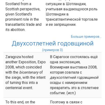
Scotland from a
ситуации в Шотландии,
Scottish perspective,
учитывая выдающуюся роль
given Scotland's
Шотландии в
prominent role in the
трансатлантической торговле
transatlantic trade and
и ее запрещении.
its abolition.
Больше примеров...
Двухсотлетней годовщиной
(примеров 3)
Zaragoza hosted
В Сарагосе состоялась ещё
another Exposition, Expo
одна экспозиция,
2008, which coincided
Всемирная выставка 2008,
with the
bicentenary
of
которая совпала с
the siege, with the intent
двухсотлетней годовщиной
of turning this into a
осады с намерением
centennial event.
превратить это в столетнее
событие. (исп.)
To this end, on the
Поэтому в связи с