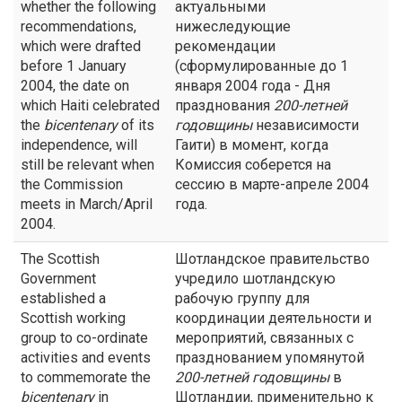
whether the following
актуальными
recommendations,
нижеследующие
which were drafted
рекомендации
before 1 January
(сформулированные до 1
2004, the date on
января 2004 года - Дня
which Haiti celebrated
празднования
200-летней
the
bicentenary
of its
годовщины
независимости
independence, will
Гаити) в момент, когда
still be relevant when
Комиссия соберется на
the Commission
сессию в марте-апреле 2004
meets in March/April
года.
2004.
The Scottish
Шотландское правительство
Government
учредило шотландскую
established a
рабочую группу для
Scottish working
координации деятельности и
group to co-ordinate
мероприятий, связанных с
activities and events
празднованием упомянутой
to commemorate the
200-летней годовщины
в
bicentenary
in
Шотландии, применительно к