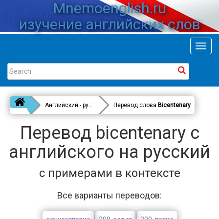
Mnemoenglish.ru
изучение английских слов
Toggl
navig
Английский - русский
Перевод слова
Bicentenary
Перевод bicentenary с
английского на русский
с примерами в контексте
Все варианты переводов: