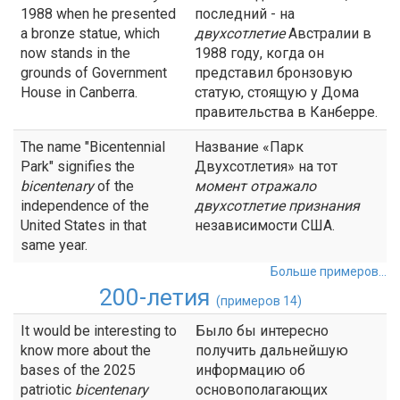
1988 when he presented
последний - на
a bronze statue, which
двухсотлетие
Австралии в
now stands in the
1988 году, когда он
grounds of Government
представил бронзовую
House in Canberra.
статую, стоящую у Дома
правительства в Канберре.
The name "Bicentennial
Название «Парк
Park" signifies the
Двухсотлетия» на тот
bicentenary
of the
момент отражало
independence of the
двухсотлетие
признания
United States in that
независимости США.
same year.
Больше примеров...
200-летия
(примеров 14)
It would be interesting to
Было бы интересно
know more about the
получить дальнейшую
bases of the 2025
информацию об
patriotic
bicentenary
основополагающих