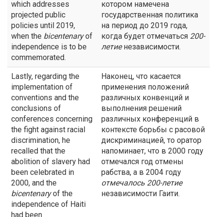
which addresses
котором намечена
projected public
государственная политика
policies until 2019,
на период до 2019 года,
when the
bicentenary
of
когда будет отмечаться
200-
independence is to be
летие
независимости.
commemorated.
Lastly, regarding the
Наконец, что касается
implementation of
применения положений
conventions and the
различных конвенций и
conclusions of
выполнения решений
conferences concerning
различных конференций в
the fight against racial
контексте борьбы с расовой
discrimination, he
дискриминацией, то оратор
recalled that the
напоминает, что в 2000 году
abolition of slavery had
отмечался год отмены
been celebrated in
рабства, а в 2004 году
2000, and the
отмечалось
200-летие
bicentenary
of the
независимости Гаити.
independence of Haiti
had been