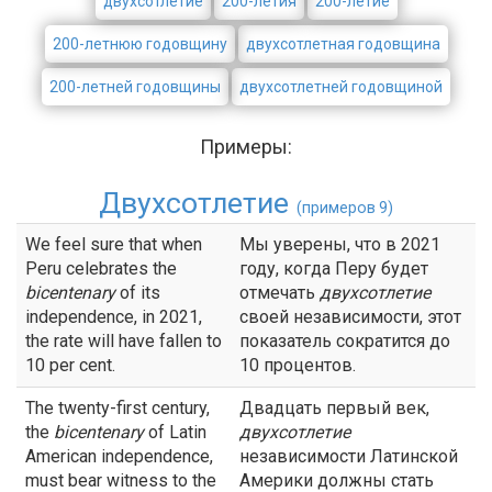
двухсотлетие
200-летия
200-летие
200-летнюю годовщину
двухсотлетная годовщина
200-летней годовщины
двухсотлетней годовщиной
Примеры:
Двухсотлетие
(примеров 9)
We feel sure that when
Мы уверены, что в 2021
Peru celebrates the
году, когда Перу будет
bicentenary
of its
отмечать
двухсотлетие
independence, in 2021,
своей независимости, этот
the rate will have fallen to
показатель сократится до
10 per cent.
10 процентов.
The twenty-first century,
Двадцать первый век,
the
bicentenary
of Latin
двухсотлетие
American independence,
независимости Латинской
must bear witness to the
Америки должны стать