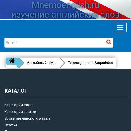
Mnemoenglish.ru
изучение английских слов
Toggl
navig
Английский - русский
Перевод слова
Acquainted
КАТАЛОГ
Категории слов
Категории тестов
Уроки английского языка
Статьи