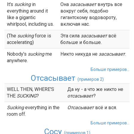
It's
sucking
in
Она
засасывает
внутрь все
everything around it
вокруг себя, подобно
like a gigantic
гигантскому водовороту,
whirlpool, including us.
включая нас.
(The
sucking
force is
Эта сила
засасывает
всё
accelerating)
больше и больше.
Nobody's
sucking
me
Никто никуда не
засасывает
.
anywhere.
Больше примеров...
Отсасывает
(примеров 2)
WELL THEN, WHERE'S
Да ну - а что же никто не
THE
SUCKING
?
отсасывает
?
Sucking
everything in the
Отсасывает
всё и вся.
room off.
Больше примеров...
Сосу
(примеров 1)