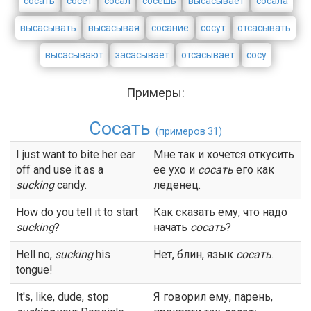
сосать
сосёт
сосал
сосешь
высасывает
сосала
высасывать
высасывая
сосание
сосут
отсасывать
высасывают
засасывает
отсасывает
сосу
Примеры:
Сосать
(примеров 31)
I just want to bite her ear
Мне так и хочется откусить
off and use it as a
ее ухо и
сосать
его как
sucking
candy.
леденец.
How do you tell it to start
Как сказать ему, что надо
sucking
?
начать
сосать
?
Hell no,
sucking
his
Нет, блин, язык
сосать
.
tongue!
It's, like, dude, stop
Я говорил ему, парень,