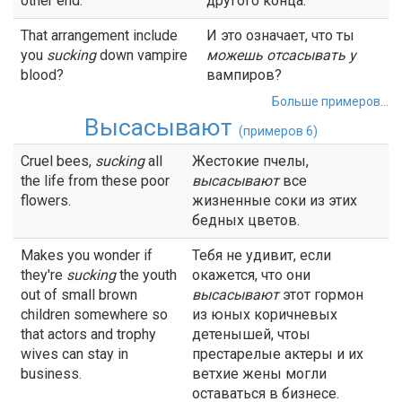
other end.
другого конца.
That arrangement include
И это означает, что ты
you
sucking
down vampire
можешь
отсасывать
у
blood?
вампиров?
Больше примеров...
Высасывают
(примеров 6)
Cruel bees,
sucking
all
Жестокие пчелы,
the life from these poor
высасывают
все
flowers.
жизненные соки из этих
бедных цветов.
Makes you wonder if
Тебя не удивит, если
they're
sucking
the youth
окажется, что они
out of small brown
высасывают
этот гормон
children somewhere so
из юных коричневых
that actors and trophy
детенышей, чтоы
wives can stay in
престарелые актеры и их
business.
ветхие жены могли
оставаться в бизнесе.