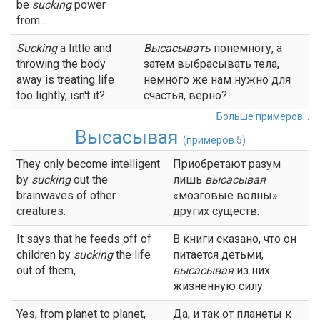
be
sucking
power
from...
Sucking
a little and
Высасывать
понемногу, а
throwing the body
затем выбрасывать тела,
away is treating life
немного же нам нужно для
too lightly, isn't it?
счастья, верно?
Больше примеров...
Высасывая
(примеров 5)
They only become intelligent
Приобретают разум
by
sucking
out the
лишь
высасывая
brainwaves of other
«мозговые волны»
creatures.
других существ.
It says that he feeds off of
В книги сказано, что он
children by
sucking
the life
питается детьми,
out of them,
высасывая
из них
жизненную силу.
Yes, from planet to planet,
Да, и так от планеты к