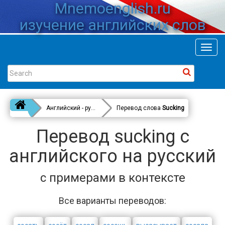
Mnemoenglish.ru
изучение английских слов
Toggl
navig
Английский - русский
Перевод слова
Sucking
Перевод sucking с
английского на русский
с примерами в контексте
Все варианты переводов: