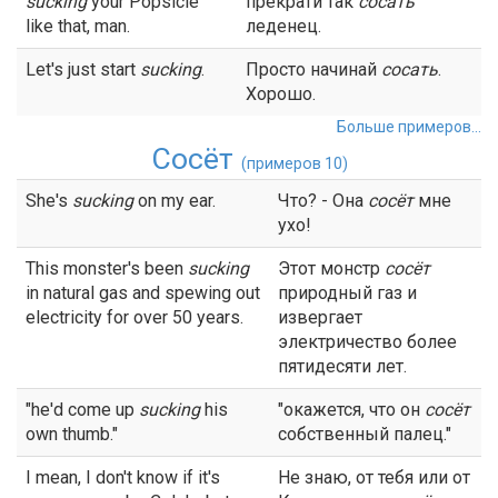
sucking
your Popsicle
прекрати так
сосать
like that, man.
леденец.
Let's just start
sucking
.
Просто начинай
сосать
.
Хорошо.
Больше примеров...
Сосёт
(примеров 10)
She's
sucking
on my ear.
Что? - Она
сосёт
мне
ухо!
This monster's been
sucking
Этот монстр
сосёт
in natural gas and spewing out
природный газ и
electricity for over 50 years.
извергает
электричество более
пятидесяти лет.
"he'd come up
sucking
his
"окажется, что он
сосёт
own thumb."
собственный палец."
I mean, I don't know if it's
Не знаю, от тебя или от