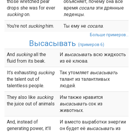
those wretched pear
объясняет, почему она всё
drops she was for ever
время
сосала
эти дрянные
sucking
on.
леденцы.
You're not
sucking
him.
Ты ему не
сосала
.
Больше примеров...
Высасывать
(примеров 6)
And
sucking
all the
И
высасывать
всю жидкость
fluid from its beak.
из её клюва.
It's exhausting
sucking
Так утомляет
высасывать
the talent out of
талант из талантливых
talentless people.
людей.
They also like
sucking
Им также нравится
the juice out of animals
высасывать
сок из
животных.
And, instead of
И вместо выработки энергии
generating power, it'll
он будет её
высасывать
из