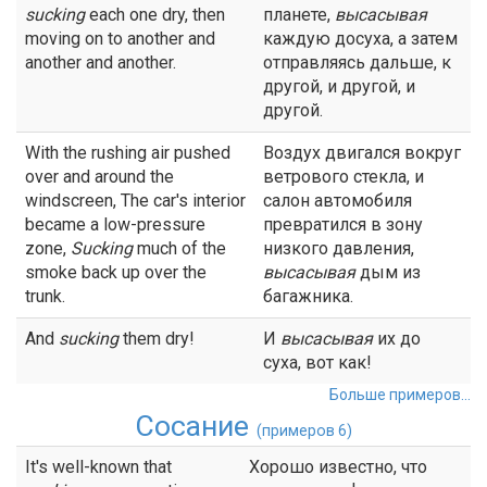
sucking
each one dry, then
планете,
высасывая
moving on to another and
каждую досуха, а затем
another and another.
отправляясь дальше, к
другой, и другой, и
другой.
With the rushing air pushed
Воздух двигался вокруг
over and around the
ветрового стекла, и
windscreen, The car's interior
салон автомобиля
became a low-pressure
превратился в зону
zone,
Sucking
much of the
низкого давления,
smoke back up over the
высасывая
дым из
trunk.
багажника.
And
sucking
them dry!
И
высасывая
их до
суха, вот как!
Больше примеров...
Сосание
(примеров 6)
It's well-known that
Хорошо известно, что