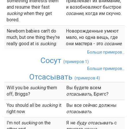
something interests them
привлекает их внимание,
and resume their fast
и возобновляют быстрое
sucking
when they get
сосание
, когда им скучно.
bored.
Newborn babies can't do
Новорожденные умеют
much, but one thing they're
мало, но одна вещь, где
really good at is
sucking
.
они мастера - это
сосание
.
Больше примеров...
Сосут
(примеров 1)
Больше примеров...
Отсасывать
(примеров 4)
Will you be
sucking
them
Вы будете всем
off, Briggs?
отсасывать
, Бригс?
You should all be
sucking
it
Вы все сейчас должны
right now.
отсасывать
.
I'm not
sucking
on the
Я не
буду
отсасывать
с