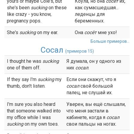
yours or maybe Cole's, but
Коула, но она
сосёт
их,
she's been
sucking
on these
как сумасшедшая...
like crazy - you know,
леденцы для
pregnancy pops.
беременных.
She's
sucking
on my ear.
Она
сосёт
мне ухо!
Больше примеров...
Сосал
(примеров 15)
I thought he was
sucking
Я думала, он у одного из
one of them off.
них
сосал
.
If they say I'm
sucking
my
Если они скажут, что я
thumb, don't listen.
сосал
свой большой
палец, не слушай их.
I'm sure you also heard
Уверен, вы ещё слышали,
that someone walked into
что меня застали в
my office while I was
кабинете, когда я
сосал
sucking
on my own toes.
свои пальцы на ногах.