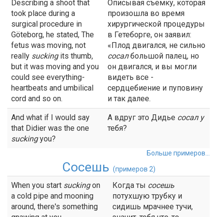
Describing a shoot that
Описывая съемку, которая
took place during a
произошла во время
surgical procedure in
хирургической процедуры
Göteborg, he stated, The
в Гетеборге, он заявил:
fetus was moving, not
«Плод двигался, не сильно
really
sucking
its thumb,
сосал
большой палец, но
but it was moving and you
он двигался, и вы могли
could see everything-
видеть все -
heartbeats and umbilical
сердцебиение и пуповину
cord and so on.
и так далее.
And what if I would say
А вдруг это Дидье
сосал
у
that Didier was the one
тебя?
sucking
you?
Больше примеров...
Сосешь
(примеров 2)
When you start
sucking
on
Когда ты
сосешь
a cold pipe and mooning
потухшую трубку и
around, there's something
сидишь мрачнее тучи,