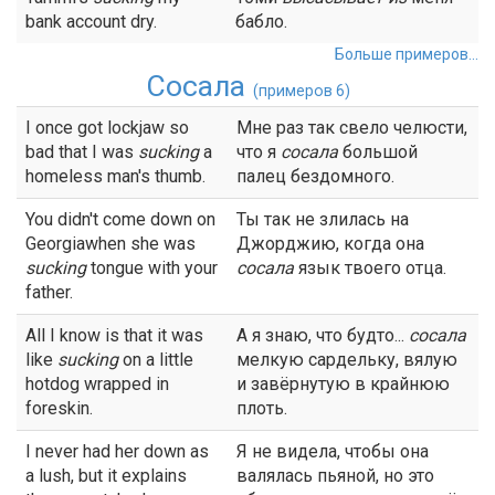
bank account dry.
бабло.
Больше примеров...
Сосала
(примеров 6)
I once got lockjaw so
Мне раз так свело челюсти,
bad that I was
sucking
a
что я
сосала
большой
homeless man's thumb.
палец бездомного.
You didn't come down on
Ты так не злилась на
Georgiawhen she was
Джорджию, когда она
sucking
tongue with your
сосала
язык твоего отца.
father.
All I know is that it was
А я знаю, что будто...
сосала
like
sucking
on a little
мелкую сардельку, вялую
hotdog wrapped in
и завёрнутую в крайнюю
foreskin.
плоть.
I never had her down as
Я не видела, чтобы она
a lush, but it explains
валялась пьяной, но это