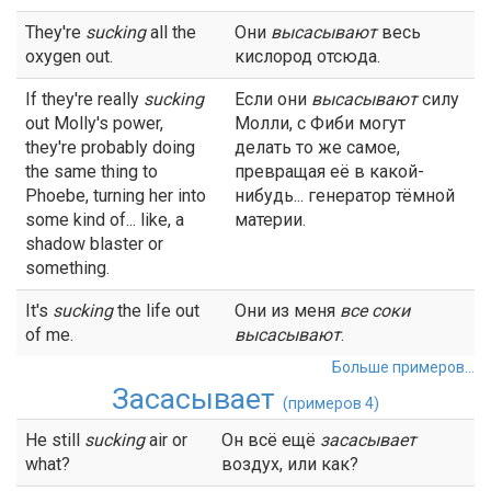
They're
sucking
all the
Они
высасывают
весь
oxygen out.
кислород отсюда.
If they're really
sucking
Если они
высасывают
силу
out Molly's power,
Молли, с Фиби могут
they're probably doing
делать то же самое,
the same thing to
превращая её в какой-
Phoebe, turning her into
нибудь... генератор тёмной
some kind of... like, a
материи.
shadow blaster or
something.
It's
sucking
the life out
Они из меня
все соки
of me.
высасывают
.
Больше примеров...
Засасывает
(примеров 4)
He still
sucking
air or
Он всё ещё
засасывает
what?
воздух, или как?