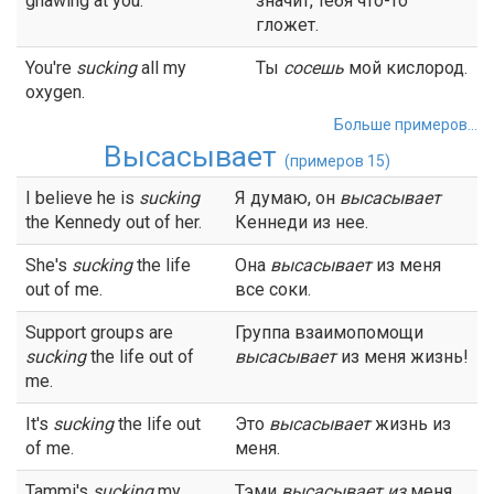
gnawing at you.
значит, тебя что-то
гложет.
You're
sucking
all my
Ты
сосешь
мой кислород.
oxygen.
Больше примеров...
Высасывает
(примеров 15)
I believe he is
sucking
Я думаю, он
высасывает
the Kennedy out of her.
Кеннеди из нее.
She's
sucking
the life
Она
высасывает
из меня
out of me.
все соки.
Support groups are
Группа взаимопомощи
sucking
the life out of
высасывает
из меня жизнь!
me.
It's
sucking
the life out
Это
высасывает
жизнь из
of me.
меня.
Tammi's
sucking
my
Тэми
высасывает
из
меня