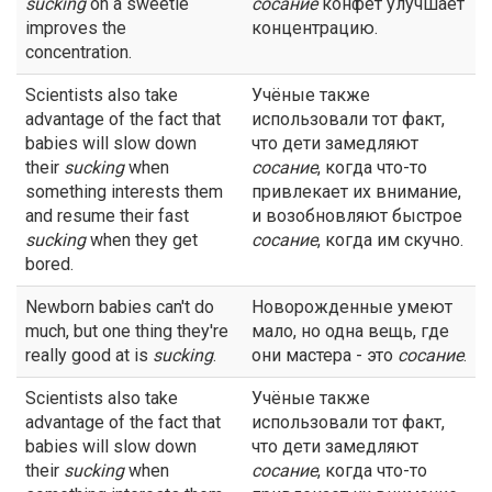
sucking
on a sweetie
сосание
конфет улучшает
improves the
концентрацию.
concentration.
Scientists also take
Учёные также
advantage of the fact that
использовали тот факт,
babies will slow down
что дети замедляют
their
sucking
when
сосание
, когда что-то
something interests them
привлекает их внимание,
and resume their fast
и возобновляют быстрое
sucking
when they get
сосание
, когда им скучно.
bored.
Newborn babies can't do
Новорожденные умеют
much, but one thing they're
мало, но одна вещь, где
really good at is
sucking
.
они мастера - это
сосание
.
Scientists also take
Учёные также
advantage of the fact that
использовали тот факт,
babies will slow down
что дети замедляют
their
sucking
when
сосание
, когда что-то