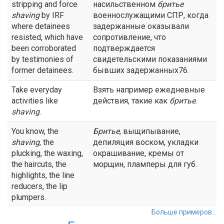
stripping and force
насильственном
бритье
shaving
by IRF
военнослужащими СПР, когда
where detainees
задержанные оказывали
resisted, which have
сопротивление, что
been corroborated
подтверждается
by testimonies of
свидетельскими показаниями
former detainees.
бывших задержанных76.
Take everyday
Взять например ежедневные
activities like
действия, такие как
бритье
.
shaving
.
You know, the
Бритье
, выщипывание,
shaving
, the
депиляция воском, укладки
plucking, the waxing,
окрашивание, кремы от
the haircuts, the
морщин, пламперы для губ.
highlights, the line
reducers, the lip
plumpers.
Больше примеров...