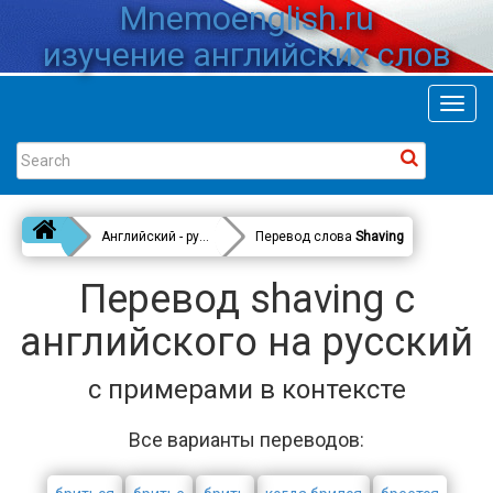
Mnemoenglish.ru
изучение английских слов
Toggl
navig
Английский - русский
Перевод слова
Shaving
Перевод shaving с
английского на русский
с примерами в контексте
Все варианты переводов: