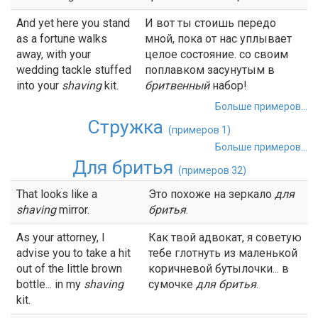
And yet here you stand
И вот ты стоишь передо
as a fortune walks
мной, пока от нас уплывает
away, with your
целое состояние. со своим
wedding tackle stuffed
поплавком засунутым в
into your
shaving
kit.
бритвенный
набор!
Больше примеров...
Стружка
(примеров 1)
Больше примеров...
Для бритья
(примеров 32)
That looks like a
Это похоже на зеркало
для
shaving
mirror.
бритья
.
As your attorney, I
Как твой адвокат, я советую
advise you to take a hit
тебе глотнуть из маленькой
out of the little brown
коричневой бутылочки... в
bottle... in my
shaving
сумочке
для бритья
.
kit.