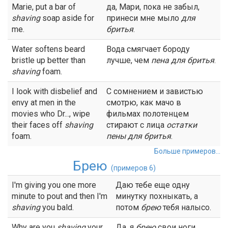
Marie, put a bar of
да, Мари, пока не забыл,
shaving
soap aside for
принеси мне мыло
для
me.
бритья
.
Water softens beard
Вода смягчает бороду
bristle up better than
лучше, чем
пена
для
бритья
.
shaving
foam.
I look with disbelief and
С сомнением и завистью
envy at men in the
смотрю, как мачо в
movies who Dr..., wipe
фильмах полотенцем
their faces off
shaving
стирают с лица
остатки
foam.
пены
для бритья
.
Больше примеров...
Брею
(примеров 6)
I'm giving you one more
Даю тебе еще одну
minute to pout and then I'm
минутку похныкать, а
shaving
you bald.
потом
брею
тебя налысо.
Why are you
shaving
your
Да, я
брею
свои ноги.