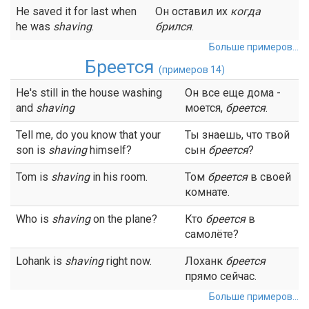
He saved it for last when
Он оставил их
когда
he was
shaving
.
брился
.
Больше примеров...
Бреется
(примеров 14)
He's still in the house washing
Он все еще дома -
and
shaving
моется,
бреется
.
Tell me, do you know that your
Ты знаешь, что твой
son is
shaving
himself?
сын
бреется
?
Tom is
shaving
in his room.
Том
бреется
в своей
комнате.
Who is
shaving
on the plane?
Кто
бреется
в
самолёте?
Lohank is
shaving
right now.
Лоханк
бреется
прямо сейчас.
Больше примеров...