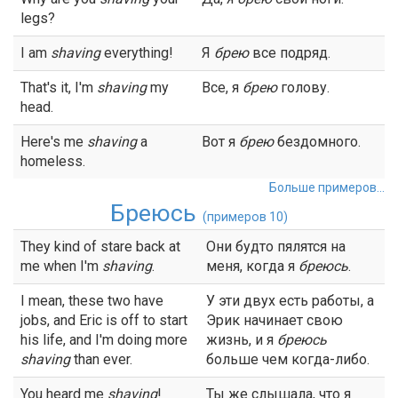
legs?
I am
shaving
everything!
Я
брею
все подряд.
That's it, I'm
shaving
my
Все, я
брею
голову.
head.
Here's me
shaving
a
Вот я
брею
бездомного.
homeless.
Больше примеров...
Бреюсь
(примеров 10)
They kind of stare back at
Они будто пялятся на
me when I'm
shaving
.
меня, когда я
бреюсь
.
I mean, these two have
У эти двух есть работы, а
jobs, and Eric is off to start
Эрик начинает свою
his life, and I'm doing more
жизнь, и я
бреюсь
shaving
than ever.
больше чем когда-либо.
You heard me
shaving
!
Ты же слышала, что я