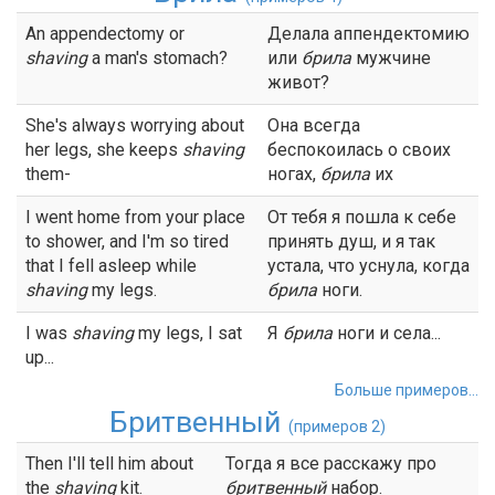
An appendectomy or
Делала аппендектомию
shaving
a man's stomach?
или
брила
мужчине
живот?
She's always worrying about
Она всегда
her legs, she keeps
shaving
беспокоилась о своих
them-
ногах,
брила
их
I went home from your place
От тебя я пошла к себе
to shower, and I'm so tired
принять душ, и я так
that I fell asleep while
устала, что уснула, когда
shaving
my legs.
брила
ноги.
I was
shaving
my legs, I sat
Я
брила
ноги и села...
up...
Больше примеров...
Бритвенный
(примеров 2)
Then I'll tell him about
Тогда я все расскажу про
the
shaving
kit.
бритвенный
набор.