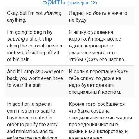
Брить
(примеров 18)
Okay, but I'm not
shaving
Ладно, но
брить
я ничего
anything.
не буду.
I'm going to begin by
Я начну с удаления
shaving
a short strip
короткой пряди волос
along the coronal incision
вдоль коронарного
instead of cutting off all
разреза вместо того,
of his hair.
чтобы
брить
его наголо.
And if I stop
shaving
your
И если я перестану
брить
back, you won't even have
тебе спину, то даже не
to wear the suit.
надо будет одевать
специальный костюм.
In addition, a special
Кроме того, сообщается,
commission is said to
что была создана
have been created in
специальная комиссия для
order to purify the army
проведения чистки в
and ministries, and to
армии и министерствах и
enforce the regulations
введения мер,