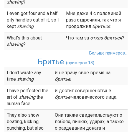
shaving
?
I even got four and a half
Мне даже 4 с половиной
pity handles out of it, so I
раза отдрочили, так что я
kept
shaving
.
продолжил
бриться
.
What's this about
Что там за
отказ
бриться
?
shaving
?
Больше примеров...
Бритье
(примеров 18)
I don't waste any
Я не трачу свое время на
time
shaving
.
бритье
.
I have perfected the
Я достиг совершенства в
art of
shaving
the
бритье
человеческого лица.
human face.
They also show
Они также свидетельствуют о
beating, kicking,
побоях, пинках, ударах, а также
punching, but also
о раздевании донага и