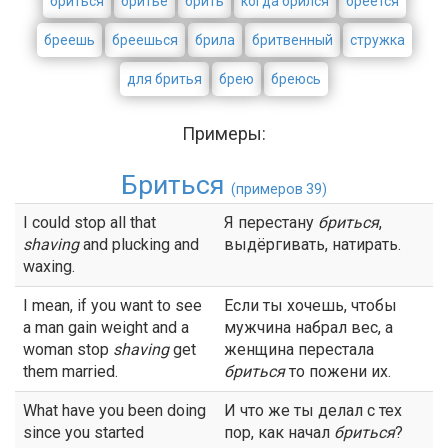
бриться
бритье
брить
когда брился
бреется
бреешь
бреешься
брила
бритвенный
стружка
для бритья
брею
бреюсь
Примеры:
Бриться
(примеров 39)
I could stop all that
Я перестану
бриться
,
shaving
and plucking and
выдёргивать, натирать.
waxing.
I mean, if you want to see
Если ты хочешь, чтобы
a man gain weight and a
мужчина набрал вес, а
woman stop
shaving
get
женщина перестала
them married.
бриться
то пожени их.
What have you been doing
И что же ты делал с тех
since you started
пор, как начал
бриться
?