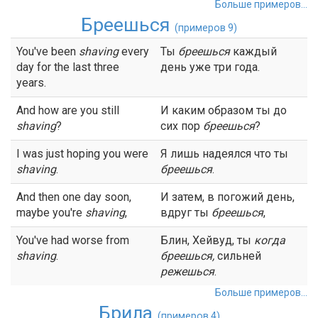
Больше примеров...
Бреешься
(примеров 9)
You've been
shaving
every
Ты
бреешься
каждый
day for the last three
день уже три года.
years.
And how are you still
И каким образом ты до
shaving
?
сих пор
бреешься
?
I was just hoping you were
Я лишь надеялся что ты
shaving
.
бреешься
.
And then one day soon,
И затем, в погожий день,
maybe you're
shaving
,
вдруг ты
бреешься
,
You've had worse from
Блин, Хейвуд, ты
когда
shaving
.
бреешься
,
сильней
режешься
.
Больше примеров...
Брила
(примеров 4)