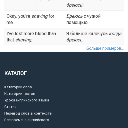
бреюсь
!
Okay, you're
shaving
for
Бреюсь
с чужой
me.
помощью.
I've lost more blood than
Я больше калечусь
когда
that
shaving
.
бреюсь
.
Больше примеров...
КАТАЛОГ
Категории слов
Категории тестов
Уроки английского языка
Статьи
Перевод слов в контексте
Все времена английского