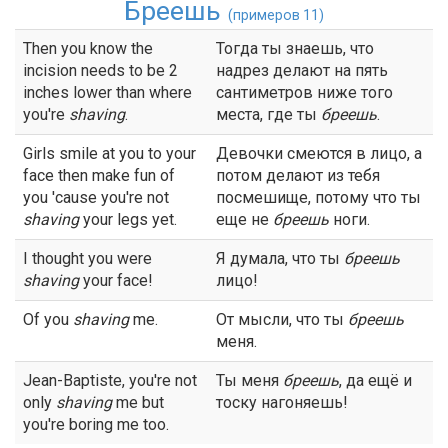
Бреешь
(примеров 11)
Then you know the
Тогда ты знаешь, что
incision needs to be 2
надрез делают на пять
inches lower than where
сантиметров ниже того
you're
shaving
.
места, где ты
бреешь
.
Girls smile at you to your
Девочки смеются в лицо, а
face then make fun of
потом делают из тебя
you 'cause you're not
посмешище, потому что ты
shaving
your legs yet.
еще не
бреешь
ноги.
I thought you were
Я думала, что ты
бреешь
shaving
your face!
лицо!
Of you
shaving
me.
От мысли, что ты
бреешь
меня.
Jean-Baptiste, you're not
Ты меня
бреешь
, да ещё и
only
shaving
me but
тоску нагоняешь!
you're boring me too.