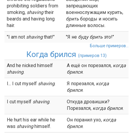
prohibiting soldiers from
запрещающих
smoking,
shaving
their
военнослужащим курить,
beards and having long
брить
бороды и носить
hair.
длинные волосы.
"I am not
shaving
that!"
"Я не
буду
брить
это!"
Больше примеров...
Когда брился
(примеров 13)
And he nicked himself
А ещё он порезался,
когда
shaving
.
брился
.
I... I cut myself
shaving
.
Я порезался,
когда
брился
.
I cut myself
shaving
.
Откуда дровишки?
Порезался,
когда брился
.
He hurt his ear while he
Он поранил ухо,
когда
was
shaving
himself.
брился
.