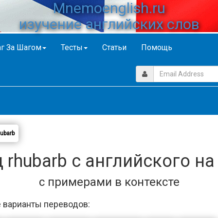
Mnemoenglish.ru
изучение английских слов
г За Шагом
Тесты
Статьи
Помощь
ubarb
 rhubarb с английского на
с примерами в контексте
 варианты переводов: