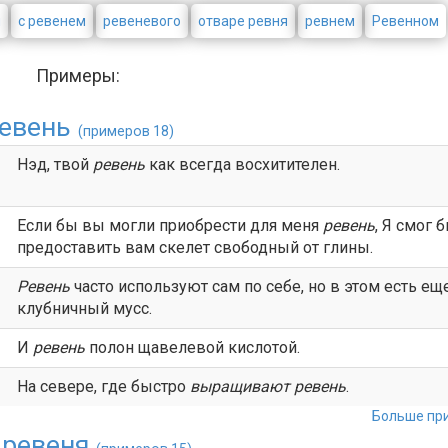
н
с ревенем
ревеневого
отваре ревня
ревнем
Ревенном
Примеры:
евень
(примеров 18)
Нэд, твой
ревень
как всегда восхитителен.
Если бы вы могли приобрести для меня
ревень
, Я смог 
предоставить вам скелет свободный от глины.
Ревень
часто используют сам по себе, но в этом есть ещ
клубничный мусс.
И
ревень
полон щавелевой кислотой.
На севере, где быстро
выращивают
ревень
.
Больше при
 ревеня