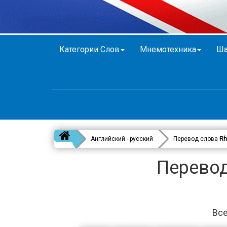
Категории Слов
Мнемотехника
Ша
Английский - русский
Перевод слова
Rh
Перевод
Все