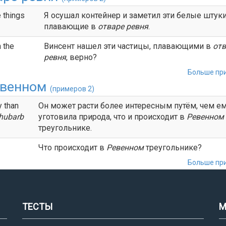
e things
Я осушал контейнер и заметил эти белые штуки
плавающие в
отваре ревня
.
n the
Винсент нашел эти частицы, плавающими в
отв
ревня
, верно?
Больше при
евенном
(примеров 2)
y than
Он может расти более интересным путём, чем е
hubarb
уготовила природа, что и происходит в
Ревенном
треугольнике.
Что происходит в
Ревенном
треугольнике?
Больше при
ТЕСТЫ
М