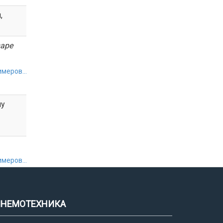
,
аре
меров...
му
меров...
НЕМОТЕХНИКА