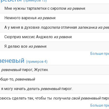
(примеров 15)
Мне нужны тарталетки с сиропом
из ревеня
.
Немного варенья
из ревеня
.
А у меня в духовке
подоспела
отличная
запеканка
из ре
Сюрприз миссис Анджело
из
ревеня
.
Я делаю все
из
ревеня
.
Больше при
веневый
(примеров 4)
е
ревеневый
пирог, Жустин.
обще-то,
ревеневый
 я могу начать
делать
ревеневый
пирог.
раюсь сделать так, чтобы ты
получила свой
ревеневый
пиро
Больше при