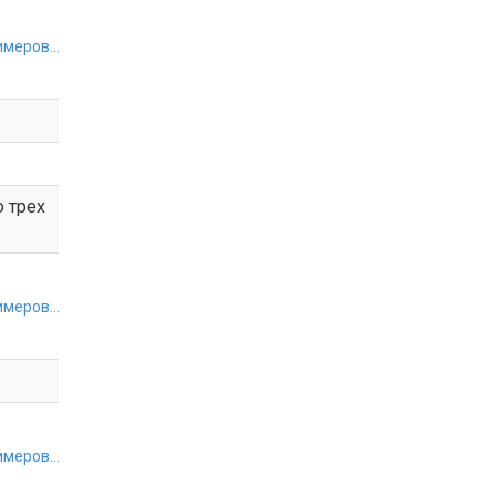
меров...
о трех
меров...
меров...