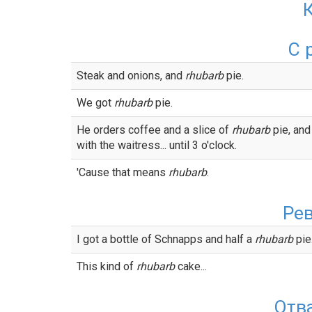
С 
Steak and onions, and
rhubarb
pie.
We got
rhubarb
pie.
He orders coffee and a slice of
rhubarb
pie, and 
with the waitress... until 3 o'clock.
'Cause that means
rhubarb
.
Ре
I got a bottle of Schnapps and half a
rhubarb
pie
This kind of
rhubarb
cake...
Отв