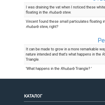
I was draining the vat when I noticed these whit
floating in the
rhubarb
stew.
Vincent found these small particulates floating i
rhubarb
stew, right?
Р
It can be made to grow in a more remarkable wa
nature intended and that's what happens in the
R
Triangle.
'What happens in the
Rhubarb
Triangle? '
КАТАЛОГ