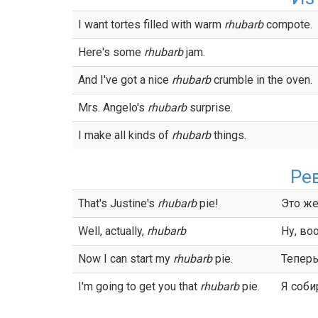
I want tortes filled with warm
rhubarb
compote.
Here's some
rhubarb
jam.
And I've got a nice
rhubarb
crumble in the oven.
Mrs. Angelo's
rhubarb
surprise.
I make all kinds of
rhubarb
things.
Ре
That's Justine's
rhubarb
pie!
Это ж
Well, actually,
rhubarb
Ну, во
Now I can start my
rhubarb
pie.
Теперь
I'm going to get you that
rhubarb
pie.
Я соби