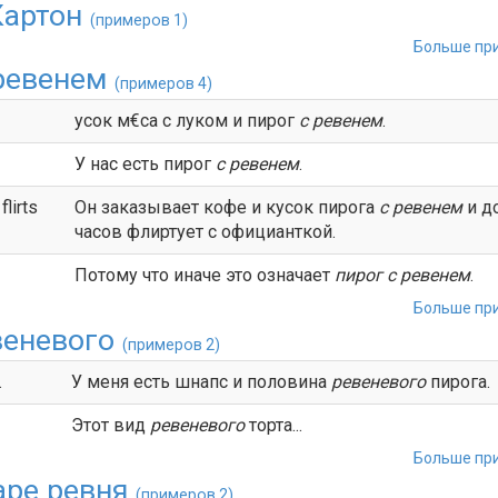
Картон
(примеров 1)
Больше при
ревенем
(примеров 4)
усок м€са с луком и пирог
с ревенем
.
У нас есть пирог
с ревенем
.
flirts
Он заказывает кофе и кусок пирога
с
ревенем
и д
часов флиртует с официанткой.
Потому что иначе это означает
пирог
с ревенем
.
Больше при
веневого
(примеров 2)
.
У меня есть шнапс и половина
ревеневого
пирога.
Этот вид
ревеневого
торта...
Больше при
аре ревня
(примеров 2)