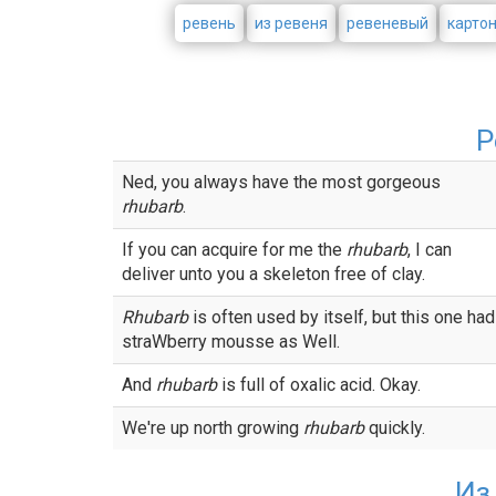
ревень
из ревеня
ревеневый
карто
Р
Ned, you always have the most gorgeous
rhubarb
.
If you can acquire for me the
rhubarb
, I can
deliver unto you a skeleton free of clay.
Rhubarb
is often used by itself, but this one had
straWberry mousse as Well.
And
rhubarb
is full of oxalic acid. Okay.
We're up north growing
rhubarb
quickly.
Из