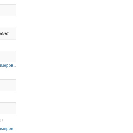
веня
.
меров...
г.
меров...