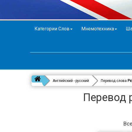
Категории Слов
Мнемотехника
Ша
Английский - русский
Перевод слова
Ps
Перевод p
Все