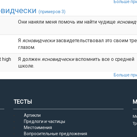
Больше при
овидчески
(примеров 3)
Они наняли меня помочь им найти чудище
ясновид
Я
ясновидчески
засвидетельствовал это своим тр
глазом.
 high
Я должен
ясновидчески
вспомнить все о средней
школе.
Больше при
ТЕСТЫ
М
Артикли
М
Предлоги и частицы
Т
Местоимения
Вопросительные предложения