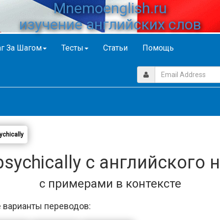
Mnemoenglish.ru
изучение английских слов
г За Шагом
Тесты
Статьи
Помощь
ychically
sychically с английского 
с примерами в контексте
 варианты переводов: