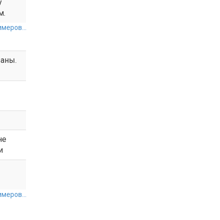
у
м.
меров...
аны.
не
и
меров...