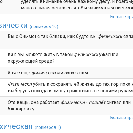
to
уделять внимание очень важному делу, и поэтом
мало от меня осталось, чтобы заниматься письмо
Больше при
зически
(примеров 10)
Вы с Симмонс так близки, как будто вы
физически
связ
Как вы можете жить в такой
физически
ужасной
окружающей среде?
Я все еще
физически
связана с ним.
Физически
убить и сохранять ей жизнь до тех пор пока 
выберусь отсюда и смогу прикончить ее своими рукам
Эта вещь, она работает
физически
-
пошлёт
сигнал или
блокировку
Больше при
хическая
(примеров 1)