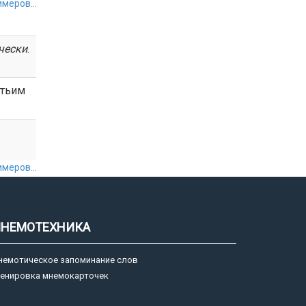
меров...
чески
.
етьим
меров...
НЕМОТЕХНИКА
немотическое запоминание слов
ренировка мнемокарточек