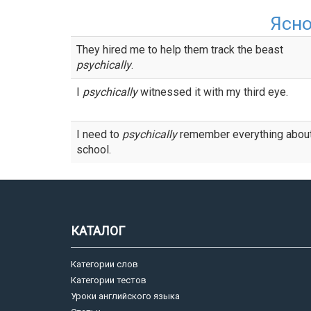
Ясн
They hired me to help them track the beast
psychically
.
I
psychically
witnessed it with my third eye.
I need to
psychically
remember everything about
school.
КАТАЛОГ
Категории слов
Категории тестов
Уроки английского языка