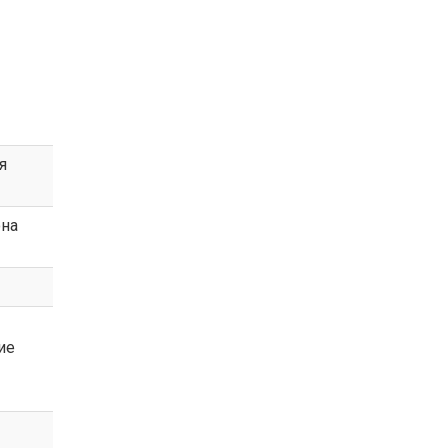
я
она
ие