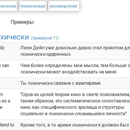
зически
психическая
ясновидчески
Примеры:
хически
(примеров 11)
lly
Лили Дейл уже довольно давно стал приютом дл
психически
одаренных.
e can
Чем более определены мои мысли, тем больше 
психически
может воздействовать на меня.
Ты
психически
связана с вампирами.
lm
"Одна из целей теории кино в свете психоанализа,
 as a
таким образом, это систематическое сопоставлен
he
кино как специфического зрелища и структуры
социально и
психически
сложившейся
личности".
ttend to
Кроме того, в то
время
психически
я должен был