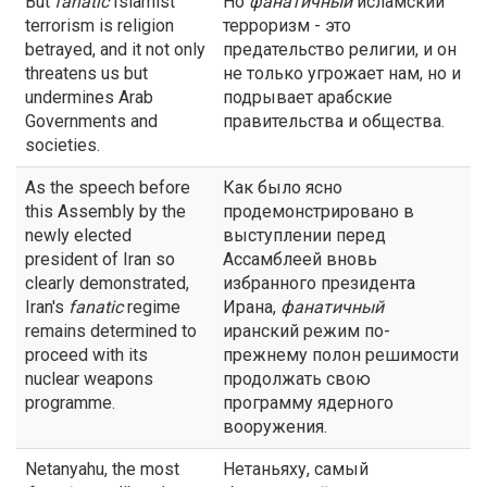
But
fanatic
Islamist
Но
фанатичный
исламский
terrorism is religion
терроризм - это
betrayed, and it not only
предательство религии, и он
threatens us but
не только угрожает нам, но и
undermines Arab
подрывает арабские
Governments and
правительства и общества.
societies.
As the speech before
Как было ясно
this Assembly by the
продемонстрировано в
newly elected
выступлении перед
president of Iran so
Ассамблеей вновь
clearly demonstrated,
избранного президента
Iran's
fanatic
regime
Ирана,
фанатичный
remains determined to
иранский режим по-
proceed with its
прежнему полон решимости
nuclear weapons
продолжать свою
programme.
программу ядерного
вооружения.
Netanyahu, the most
Нетаньяху, самый