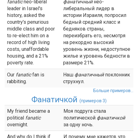
fanatic
neo-liberal
фанатичный
нео-
leader in Israel's
либеральный лидер в
history, asked the
истории Израиля, попросил
country's penurious
бедный средний класс и
middle class and poor
бедняков страны,
to re-elect him on a
переизбрать его, несмотря
record of high living
на рекордно высокий
costs, unaffordable
уровень жизни, недоступное
housing, and a 21%
жилье и уровень бедности в
poverty rate.
размере 21%.
Our
fanatic
fan is
Наш
фанатичный
поклонник
rabbiting.
струхнул.
Больше примеров...
Фанатичкой
(примеров 3)
My friend became a
Моя подруга стала
political
fanatic
политической
фанатичкой
overnight.
за одну ночь.
And why do I think if
И почему мне кажется, что