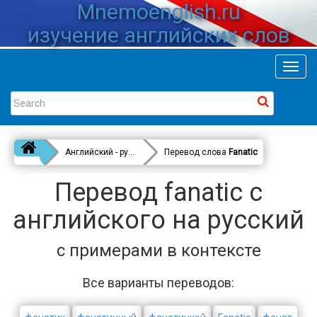
Mnemoenglish.ru
изучение английских слов
Toggl
navig
Английский - русский
Перевод слова
Fanatic
Перевод fanatic с
английского на русский
с примерами в контексте
Все варианты переводов: