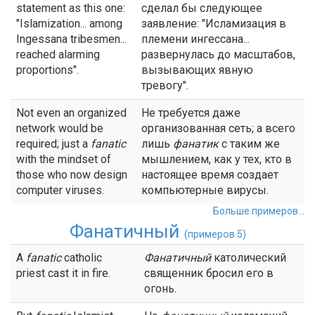
statement as this one:
сделал бы следующее
"Islamization... among
заявление: "Исламизация в
Ingessana tribesmen...
племени ингессана...
reached alarming
развернулась до масштабов,
proportions".
вызывающих явную
тревогу".
Not even an organized
Не требуется даже
network would be
организованная сеть; а всего
required; just a
fanatic
лишь
фанатик
с таким же
with the mindset of
мышлением, как у тех, кто в
those who now design
настоящее время создает
computer viruses.
компьютерные вирусы.
Больше примеров...
Фанатичный
(примеров 5)
A
fanatic
catholic
Фанатичный
католический
priest cast it in fire.
священник бросил его в
огонь.