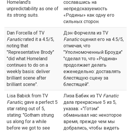
Homeland's
сославшись на
unpredictability as one of
непредсказуемость
its strong suits.
«Родины» как одну его
сильных сторон.
Dan Forcella of TV
Дэн Форчелла из TV
Fanatic
rated it a 4.5/5,
Fanatic
оценил его на 4.5/5,
noting that
отмечая, что
"Representative Brody"
"Уполномоченный Броуди"
"did what Homeland
"сделал то, что «Родина»
continues to do on a
продолжает делать
weekly basis: deliver
еженедельно: доставлять
brilliant scene after
блестящую сцену за
brilliant scene".
блестящей".
Lisa Babick from TV
Лиза Бабик из TV
Fanatic
Fanatic
, gave a perfect 5
дала прекрасные 5 из 5,
star rating out of 5,
указав: «"Готэм"
stating: "Gotham strung
обманывал нас некоторое
us along for a while
время, прежде чем мы
before we got to see
добрались, чтобы видеть