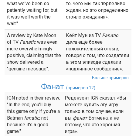
what we've been so
то, чего мы так терпеливо
patiently waiting for, but
ждали, но это определенно
it was well worth the
стоило ожидания».
wait."
A review by Kate Moon
Кейт Мун из TV
Fanatic
of TV
Fanatic
was even
дала
ещё более
more overwhelmingly
положительный отзыв,
positive, claiming that the
говоря о том, что создатели
show delivered a
в этом эпизоде сделали
"genuine message".
«подлинное сообщение».
Больше примеров...
Фанат
(примеров 12)
IGN noted in their review,
Рецензент IGN сказал: «Вы
"In the end, you'll buy
можете купить эту игру
this game only if you're a
только в том случае, если
Batman
fanatic
, not
вы
фанат
Бэтмена, а не
because it's a good
потому, что это хорошая
game."
игра».