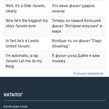
Well, it's a Stab
fanatic
,
Это явно
фанат
ударов
clearly.
ножом
Now he's the biggest toy
Теперь он самый большой
story
fanatic
ever.
фанат
"
Истории игрушек" в
мире.
In fact he's a Leeds
Вообще-то, он
фанат
"Лидс
United
fanatic
.
Юнайтед"
.
I'm automatic, a rap
Я
фанат
рэпа
Дайте я вам
fanatic
Let me do my
покажу...
thing
Больше примеров...
КАТАЛОГ
Категории слов