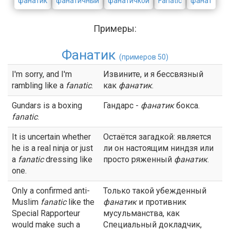
фанатик
фанатичный
фанатичкой
Fanatic
фанат
Примеры:
Фанатик
(примеров 50)
I'm sorry, and I'm
Извините, и я бессвязный
rambling like a
fanatic
.
как
фанатик
.
Gundars is a boxing
Гандарс -
фанатик
бокса.
fanatic
.
It is uncertain whether
Остаётся загадкой: является
he is a real ninja or just
ли он настоящим ниндзя или
a
fanatic
dressing like
просто ряженный
фанатик
.
one.
Only a confirmed anti-
Только такой убежденный
Muslim
fanatic
like the
фанатик
и противник
Special Rapporteur
мусульманства, как
would make such a
Специальный докладчик,