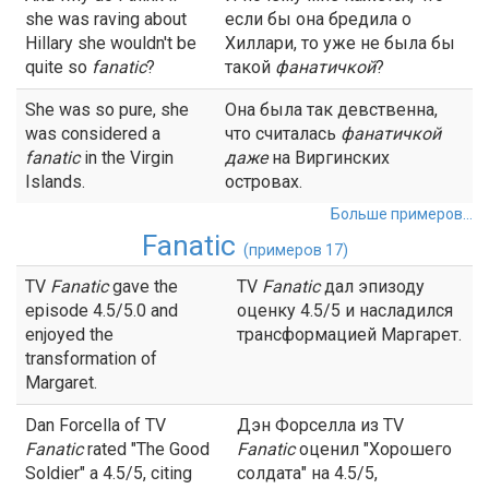
she was raving about
если бы она бредила о
Hillary she wouldn't be
Хиллари, то уже не была бы
quite so
fanatic
?
такой
фанатичкой
?
She was so pure, she
Она была так девственна,
was considered a
что считалась
фанатичкой
fanatic
in the Virgin
даже
на Виргинских
Islands.
островах.
Больше примеров...
Fanatic
(примеров 17)
TV
Fanatic
gave the
TV
Fanatic
дал эпизоду
episode 4.5/5.0 and
оценку 4.5/5 и насладился
enjoyed the
трансформацией Маргарет.
transformation of
Margaret.
Dan Forcella of TV
Дэн Форселла из TV
Fanatic
rated "The Good
Fanatic
оценил "Хорошего
Soldier" a 4.5/5, citing
солдата" на 4.5/5,