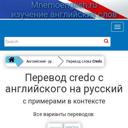
Mnemoenglish.ru
изучение английских слов
Toggl
navig
Английский - русский
Перевод слова
Credo
Перевод credo с
английского на русский
с примерами в контексте
Все варианты переводов: