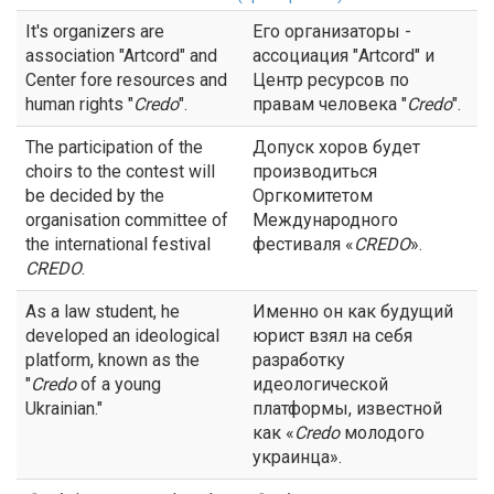
It's organizers are
Его организаторы -
association "Artcord" and
ассоциация "Artcord" и
Center fore resources and
Центр ресурсов по
human rights "
Credo
".
правам человека "
Credo
".
The participation of the
Допуск хоров будет
choirs to the contest will
производиться
be decided by the
Оргкомитетом
organisation committee of
Международного
the international festival
фестиваля «
CREDO
».
CREDO
.
As a law student, he
Именно он как будущий
developed an ideological
юрист взял на себя
platform, known as the
разработку
"
Credo
of a young
идеологической
Ukrainian."
платформы, известной
как «
Credo
молодого
украинца».