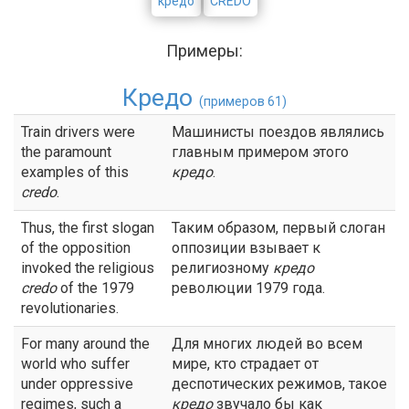
кредо
CREDO
Примеры:
Кредо
(примеров 61)
Train drivers were
Машинисты поездов являлись
the paramount
главным примером этого
examples of this
кредо
.
credo
.
Thus, the first slogan
Таким образом, первый слоган
of the opposition
оппозиции взывает к
invoked the religious
религиозному
кредо
credo
of the 1979
революции 1979 года.
revolutionaries.
For many around the
Для многих людей во всем
world who suffer
мире, кто страдает от
under oppressive
деспотических режимов, такое
regimes, such a
кредо
звучало бы как