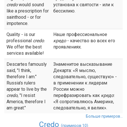
credo
would sound
установка к святости - или к
like a prescription for
бессилию.
sainthood - or for
impotence.
Quality - is our
Наше профессиональное
professional
credo
.
кредо
- качество во всех его
We offer the best
проявлениях.
services available!
Descartes famously
Знаменитое высказывание
said, "I think,
Декарта: «Я мыслю,
therefore I am."
следовательно, существую» -
Russia's rulers
в применении к лидерам
appear to live by the
России можно
credo
, "I resist
перефразировать как
кредо
:
America, therefore I
«Я сопротивляюсь Америке,
am great."
следовательно, я велик».
Больше примеров...
Credo
(примеров 10)