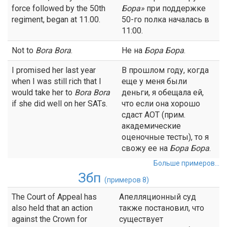
force followed by the 50th
Бора
»
при поддержке
regiment, began at 11.00.
50-го полка началась в
11:00.
Not to
Bora Bora
.
Не на
Бора Бора
.
I promised her last year
В прошлом году, когда
when I was still rich that I
еще у меня были
would take her to
Bora Bora
деньги, я обещала ей,
if she did well on her SATs.
что если она хорошо
сдаст АОТ (прим.
академические
оценочные тесты), то я
свожу ее на
Бора Бора
.
Больше примеров...
Збп
(примеров 8)
The Court of Appeal has
Апелляционный суд
also held that an action
также постановил, что
against the Crown for
существует