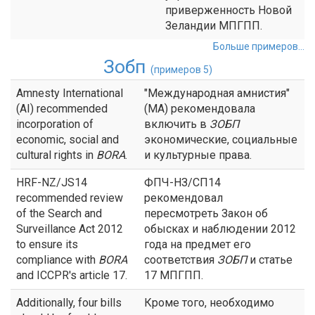
приверженность Новой
Зеландии МПГПП.
Больше примеров...
Зобп
(примеров 5)
Amnesty International
"Международная амнистия"
(AI) recommended
(МА) рекомендовала
incorporation of
включить в
ЗОБП
economic, social and
экономические, социальные
cultural rights in
BORA
.
и культурные права.
HRF-NZ/JS14
ФПЧ-НЗ/СП14
recommended review
рекомендовал
of the Search and
пересмотреть Закон об
Surveillance Act 2012
обысках и наблюдении 2012
to ensure its
года на предмет его
compliance with
BORA
соответствия
ЗОБП
и статье
and ICCPR's article 17.
17 МПГПП.
Additionally, four bills
Кроме того, необходимо