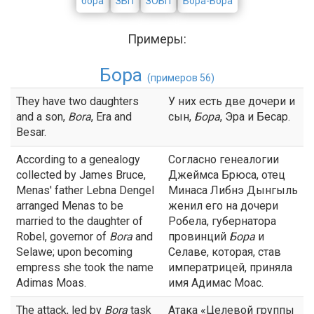
бора
ЗБП
ЗОБП
Бора-Бора
Примеры:
Бора
(примеров 56)
They have two daughters
У них есть две дочери и
and a son,
Bora
, Era and
сын,
Бора
, Эра и Бесар.
Besar.
According to a genealogy
Согласно генеалогии
collected by James Bruce,
Джеймса Брюса, отец
Menas' father Lebna Dengel
Минаса Либнэ Дынгыль
arranged Menas to be
женил его на дочери
married to the daughter of
Робела, губернатора
Robel, governor of
Bora
and
провинций
Бора
и
Selawe; upon becoming
Селаве, которая, став
empress she took the name
императрицей, приняла
Adimas Moas.
имя Адимас Моас.
The attack, led by
Bora
task
Атака «Целевой группы