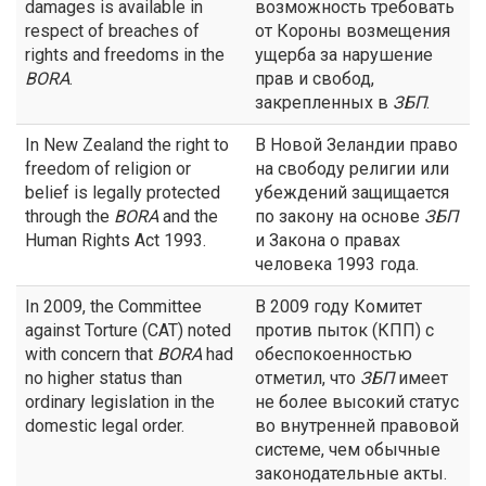
damages is available in
возможность требовать
respect of breaches of
от Короны возмещения
rights and freedoms in the
ущерба за нарушение
BORA
.
прав и свобод,
закрепленных в
ЗБП
.
In New Zealand the right to
В Новой Зеландии право
freedom of religion or
на свободу религии или
belief is legally protected
убеждений защищается
through the
BORA
and the
по закону на основе
ЗБП
Human Rights Act 1993.
и Закона о правах
человека 1993 года.
In 2009, the Committee
В 2009 году Комитет
against Torture (CAT) noted
против пыток (КПП) с
with concern that
BORA
had
обеспокоенностью
no higher status than
отметил, что
ЗБП
имеет
ordinary legislation in the
не более высокий статус
domestic legal order.
во внутренней правовой
системе, чем обычные
законодательные акты.