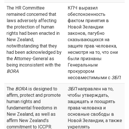
The HR Committee
КПЧ выразил
remained concerned that
обеспокоенность
laws adversely affecting
фактом принятия в
the protection of human
Новой Зеландии
rights had been enacted in
законов, пагубно
New Zealand,
сказывающихся на
notwithstanding that they
защите прав человека,
had been acknowledged by
несмотря на то, что они
the Attorney-General as
были признаны
being inconsistent with the
Генеральным
BORA
.
прокурором
несовместимыми с
ЗБП
.
The
BORA
is designed to
ЗБП
направлен на то,
affirm, protect and promote
чтобы утверждать,
human rights and
защищать и поощрять
fundamental freedoms in
права человека и
New Zealand, as well as
основные свободы в
affirm New Zealand's
Новой Зеландии, а также
commitment to ICCPR.
укреплять