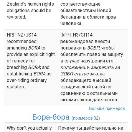
Zealand's human rights
соответствующие
obligations should be
обязательствам Новой
revisited.
Зеландии в области прав
человека.
HRF-NZ/JS14
ФПЧ-НЗ/СП14
recommended
рекомендовал внести
amending
BORA
to
поправки в
ЗОБП
, чтобы
provide an explicit right
обеспечить право на защиту
of remedy for
в случае нарушения его
breaching
BORA
; and
положений
, и
закрепить за
establishing
BORA
as
ЗОБП
статус
закона,
over-riding ordinary
обладающего высшей
statutes.
юридической силой по
сравнению с остальными
актами законодательства.
Больше примеров...
Бора-бора
(примеров 32)
Why don't you actually
Почему ты действительно не