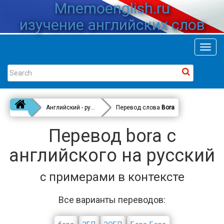
Mnemoenglish.ru
изучение английских слов
Toggl
navig
Английский - русский
Перевод слова
Bora
Перевод bora с
английского на русский
с примерами в контексте
Все варианты переводов: