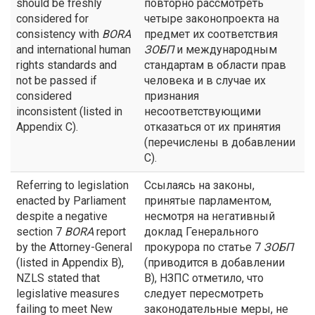
should be freshly
повторно рассмотреть
considered for
четыре законопроекта на
consistency with
BORA
предмет их соответствия
and international human
ЗОБП
и международным
rights standards and
стандартам в области прав
not be passed if
человека и в случае их
considered
признания
inconsistent (listed in
несоответствующими
Appendix C).
отказаться от их принятия
(перечислены в добавлении
С).
Referring to legislation
Ссылаясь на законы,
enacted by Parliament
принятые парламентом,
despite a negative
несмотря на негативный
section 7
BORA
report
доклад Генерального
by the Attorney-General
прокурора по статье 7
ЗОБП
(listed in Appendix B),
(приводится в добавлении
NZLS stated that
В), НЗПС отметило, что
legislative measures
следует пересмотреть
failing to meet New
законодательные меры, не