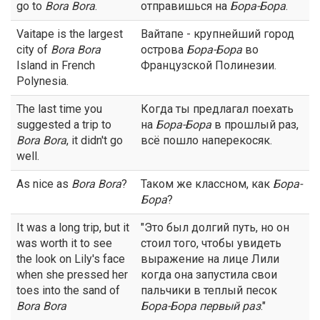
go to
Bora Bora
.
отправишься на
Бора-Бора
.
Vaitape is the largest
Вайтапе - крупнейший город
city of
Bora Bora
острова
Бора-Бора
во
Island in French
Французской Полинезии.
Polynesia.
The last time you
Когда ты предлагал поехать
suggested a trip to
на
Бора-Бора
в прошлый раз,
Bora Bora
, it didn't go
всё пошло наперекосяк.
well.
As nice as
Bora Bora
?
Таком же классном, как
Бора-
Бора
?
It was a long trip, but it
"Это был долгий путь, но он
was worth it to see
стоил того, чтобы увидеть
the look on Lily's face
выражение на лице Лили
when she pressed her
когда она запустила свои
toes into the sand of
пальчики в теплый песок
Bora Bora
Бора-Бора
первый раз
."