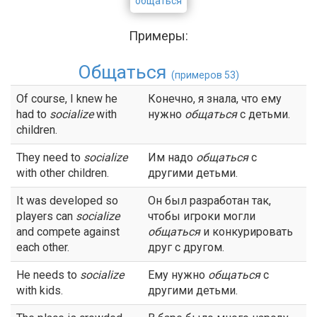
общаться
Примеры:
Общаться
(примеров 53)
Of course, I knew he
Конечно, я знала, что ему
had to
socialize
with
нужно
общаться
с детьми.
children.
They need to
socialize
Им надо
общаться
с
with other children.
другими детьми.
It was developed so
Он был разработан так,
players can
socialize
чтобы игроки могли
and compete against
общаться
и конкурировать
each other.
друг с другом.
He needs to
socialize
Ему нужно
общаться
с
with kids.
другими детьми.