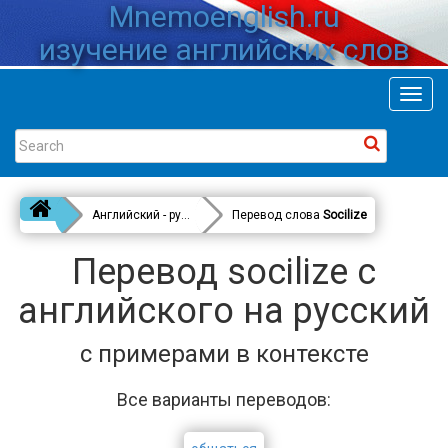
Mnemoenglish.ru
изучение английских слов
Toggl
navig
Английский - русский
Перевод слова
Socilize
Перевод socilize с
английского на русский
с примерами в контексте
Все варианты переводов: