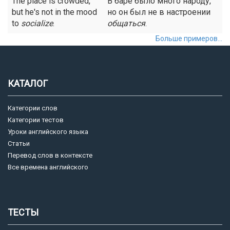
The place is crowded,
В баре было много народу,
but he's not in the mood
но он был не в настроении
to
socialize
.
общаться
.
Больше примеров...
КАТАЛОГ
Категории слов
Категории тестов
Уроки английского языка
Статьи
Перевод слов в контексте
Все времена английского
ТЕСТЫ