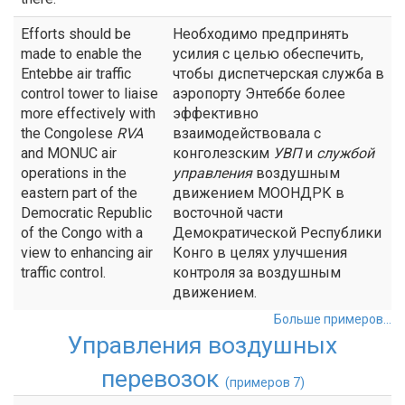
Efforts should be
Необходимо предпринять
made to enable the
усилия с целью обеспечить,
Entebbe air traffic
чтобы диспетчерская служба в
control tower to liaise
аэропорту Энтеббе более
more effectively with
эффективно
the Congolese
RVA
взаимодействовала с
and MONUC air
конголезским
УВП
и
службой
operations in the
управления
воздушным
eastern part of the
движением МООНДРК в
Democratic Republic
восточной части
of the Congo with a
Демократической Республики
view to enhancing air
Конго в целях улучшения
traffic control.
контроля за воздушным
движением.
Больше примеров...
Управления воздушных
перевозок
(примеров 7)