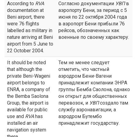
According to
RVA
Согласно документации
УВП
в
documentation at
аэропорту Бени, за период с 5
Beni airport, there
июня по 22 октября 2004 года
were 76 flights
в аэропорт Бени прибыли 76
labelled as military in
рейсов, обозначенных как
nature arriving at Beni
военные по своему характеру.
airport from 5 June to
22 October 2004.
It should be noted
Тем не менее следует
that although the
отметить, что частный
private Beni-Wageni
аэродром Бени-Вагени
airport belongs to
принадлежит компании ЭНРА
ENRA, a company of
группы Бемба Саолона, однако
the Bemba Saolona
он открыт для общественных
Group, the airport is
перевозок, и
УВП
создало там
available for public
службу аэронавигации, а
use and
RVA
has
аэродром Бутембо
installed an air
принадлежит государству.
navigation system
there.