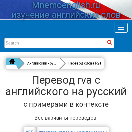
Mnemoenglish.ru
изучение английских слов
Toggl
navig
Английский - русский
Перевод слова
Rva
Перевод rva с
английского на русский
с примерами в контексте
Все варианты переводов: