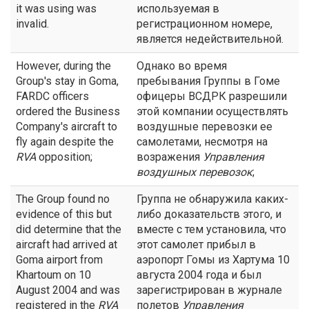
it was using was
используемая в
invalid.
регистрационном номере,
является недействительной.
However, during the
Однако во время
Group's stay in Goma,
пребывания Группы в Гоме
FARDC officers
офицеры ВСДРК разрешили
ordered the Business
этой компании осуществлять
Company's aircraft to
воздушные перевозки ее
fly again despite the
самолетами, несмотря на
RVA
opposition;
возражения
Управления
воздушных перевозок
;
The Group found no
Группа не обнаружила каких-
evidence of this but
либо доказательств этого, и
did determine that the
вместе с тем установила, что
aircraft had arrived at
этот самолет прибыл в
Goma airport from
аэропорт Гомы из Хартума 10
Khartoum on 10
августа 2004 года и был
August 2004 and was
зарегистрирован в журнале
registered in the
RVA
полетов
Управления