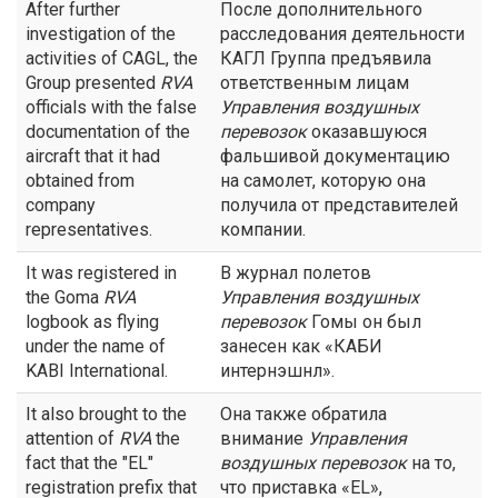
After further
После дополнительного
investigation of the
расследования деятельности
activities of CAGL, the
КАГЛ Группа предъявила
Group presented
RVA
ответственным лицам
officials with the false
Управления воздушных
documentation of the
перевозок
оказавшуюся
aircraft that it had
фальшивой документацию
obtained from
на самолет, которую она
company
получила от представителей
representatives.
компании.
It was registered in
В журнал полетов
the Goma
RVA
Управления воздушных
logbook as flying
перевозок
Гомы он был
under the name of
занесен как «КАБИ
KABI International.
интернэшнл».
It also brought to the
Она также обратила
attention of
RVA
the
внимание
Управления
fact that the "EL"
воздушных перевозок
на то,
registration prefix that
что приставка «EL»,