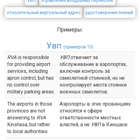
УВП
Управления воздушных перевозок
относительный виртуальный адрес
удостоверения знаний
Примеры:
Увп
(примеров 15)
RVA
is responsible
УВП
отвечает за
for providing airport
обслуживание в аэропортах,
services, including
включая контроль за
apron control, but has
самолетной стоянкой, но не
no control over
контролирует места стоянки
military parking areas.
военных самолетов.
The airports in those
Аэропорты в этих провинциях
provinces are not
относятся к сфере
answering to
RVA
ответственности местных
Kinshasa, but rather
властей, а не
УВП
в Киншасе.
to local authorities.