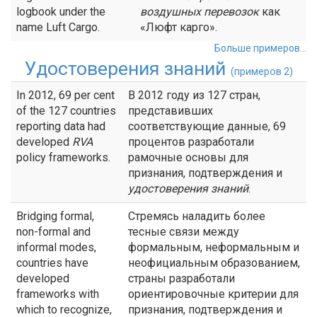
logbook under the
воздушных
перевозок
как
name Luft Cargo.
«Люфт карго».
Больше примеров...
Удостоверения знаний
(примеров 2)
In 2012, 69 per cent
В 2012 году из 127 стран,
of the 127 countries
представивших
reporting data had
соответствующие данные, 69
developed
RVA
процентов разработали
policy frameworks.
рамочные основы для
признания, подтверждения и
удостоверения знаний
.
Bridging formal,
Стремясь наладить более
non-formal and
тесные связи между
informal modes,
формальным, неформальным и
countries have
неофициальным образованием,
developed
страны разработали
frameworks with
ориентировочные критерии для
which to recognize,
признания, подтверждения и