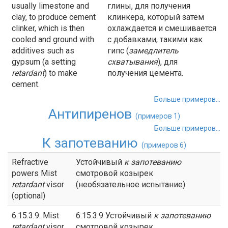
usually limestone and
глины, для получения
clay, to produce cement
клинкера, который затем
clinker, which is then
охлаждается и смешивается
cooled and ground with
с добавками, такими как
additives such as
гипс (
замедлитель
gypsum (a setting
схватывания
), для
retardant
) to make
получения цемента.
cement.
Больше примеров...
Антипиренов
(примеров 1)
Больше примеров...
К запотеванию
(примеров 6)
Refractive
Устойчивый
к запотеванию
powers Mist
смотровой козырек
retardant
visor
(необязательное испытание)
(optional)
6.15.3.9. Mist
6.15.3.9 Устойчивый
к
запотеванию
retardant
visor
смотровой козырек