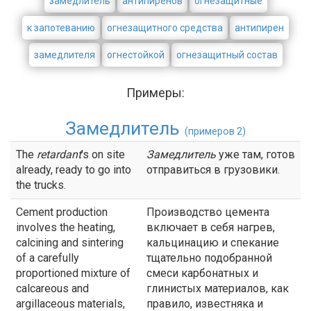
замедлитель
антипиренов
огнезащитные
к запотеванию
огнезащитного средства
антипирен
замедлителя
огнестойкой
огнезащитный состав
Примеры:
Замедлитель
(примеров 2)
The
retardant
's on site
Замедлитель
уже там, готов
already, ready to go into
отправиться в грузовики.
the trucks.
Cement production
Производство цемента
involves the heating,
включает в себя нагрев,
calcining and sintering
кальцинацию и спекание
of a carefully
тщательно подобранной
proportioned mixture of
смеси карбонатных и
calcareous and
глинистых материалов, как
argillaceous materials,
правило, известняка и