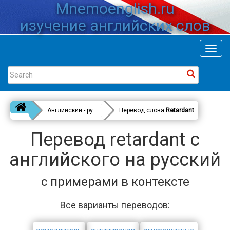
Mnemoenglish.ru
изучение английских слов
Toggl
navig
Английский - русский
Перевод слова
Retardant
Перевод retardant с
английского на русский
с примерами в контексте
Все варианты переводов: