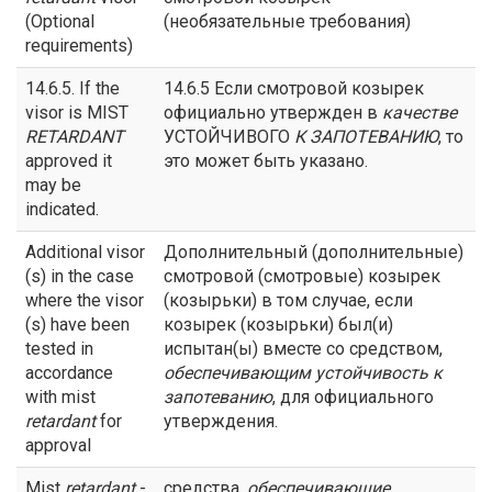
(Optional
(необязательные требования)
requirements)
14.6.5. If the
14.6.5 Если смотровой козырек
visor is MIST
официально утвержден в
качестве
RETARDANT
УСТОЙЧИВОГО
К ЗАПОТЕВАНИЮ
, то
approved it
это может быть указано.
may be
indicated.
Additional visor
Дополнительный (дополнительные)
(s) in the case
смотровой (смотровые) козырек
where the visor
(козырьки) в том случае, если
(s) have been
козырек (козырьки) был(и)
tested in
испытан(ы) вместе со средством,
accordance
обеспечивающим устойчивость
к
with mist
запотеванию
, для официального
retardant
for
утверждения.
approval
Mist
retardant
-
средства,
обеспечивающие