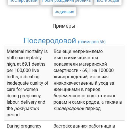
послеродовой
после рождения ребенка
после родов
родившие
Примеры:
Послеродовой
(примеров 55)
Maternal mortality is
Все еще неприемлемо
still unacceptably
высокими являются
high, at 69.1 deaths
показатели материнской
per 100,000 live
смертности - 69,1 на 100000
births, indicating
живорождений, включая
inadequate quality of
низкокачественный уход за
care for women
женщинами в период
during pregnancy,
беременности, подготовки к
labour, delivery and
родам и самих родов, а также в
the
post-partum
послеродовой
период.
period.
During pregnancy
Застрахованная работница в