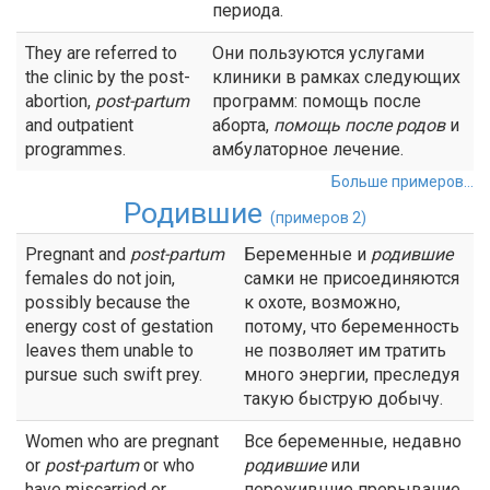
периода.
They are referred to
Они пользуются услугами
the clinic by the post-
клиники в рамках следующих
abortion,
post-partum
программ: помощь после
and outpatient
аборта,
помощь
после родов
и
programmes.
амбулаторное лечение.
Больше примеров...
Родившие
(примеров 2)
Pregnant and
post-partum
Беременные и
родившие
females do not join,
самки не присоединяются
possibly because the
к охоте, возможно,
energy cost of gestation
потому, что беременность
leaves them unable to
не позволяет им тратить
pursue such swift prey.
много энергии, преследуя
такую быструю добычу.
Women who are pregnant
Все беременные, недавно
or
post-partum
or who
родившие
или
have miscarried or
пережившие прерывание