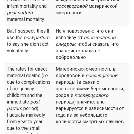
infant mortality and
послеродовой
материнской
post-partum
смертности.
maternal mortality.
But I suspect, they'll
Но я подозреваю, что они
use the
post-partum
используют
послеродовой
to say she didn't act
синдром
, чтобы сказать, что
voluntarily.
она действовала не
добровольно.
The rates for direct
Материнская смертность в
maternal deaths (i.e.
дородовой и
послеродовой
due to complications
периоды (в связи с
of pregnancy,
осложнениями беременности,
childbirth and the
родов и
послеродового
immediate
post-
периода) значительно
partum
period)
варьируется в зависимости от
fluctuate markedly
года из-за небольшого
from year to year
количества смертных случаев.
due to the small