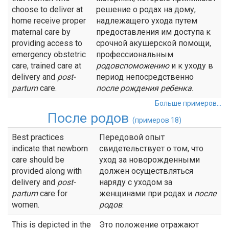
choose to deliver at
решение о родах на дому,
home receive proper
надлежащего ухода путем
maternal care by
предоставления им доступа к
providing access to
срочной акушерской помощи,
emergency obstetric
профессиональным
care, trained care at
родовспоможению
и к уходу в
delivery and
post-
период непосредственно
partum
care.
после рождения ребенка
.
Больше примеров...
После родов
(примеров 18)
Best practices
Передовой опыт
indicate that newborn
свидетельствует о том, что
care should be
уход за новорожденными
provided along with
должен осуществляться
delivery and
post-
наряду с уходом за
partum
care for
женщинами при родах и
после
women.
родов
.
This is depicted in the
Это положение отражают