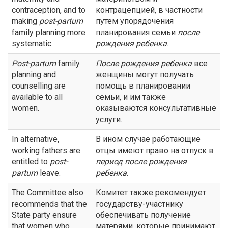
contraception, and to
контрацепцией, в частности
making
post-partum
путем упорядочения
family planning more
планирования семьи
после
systematic.
рождения ребенка
.
Post-partum
family
После рождения ребенка
все
planning and
женщины могут получать
counselling are
помощь в планировании
available to all
семьи, и им также
women.
оказываются консультативные
услуги.
In alternative,
В ином случае работающие
working fathers are
отцы имеют право на отпуск в
entitled to
post-
период
после рождения
partum
leave.
ребенка
.
The Committee also
Комитет также рекомендует
recommends that the
государству-участнику
State party ensure
обеспечивать получение
that women who
матерями, которые принимают