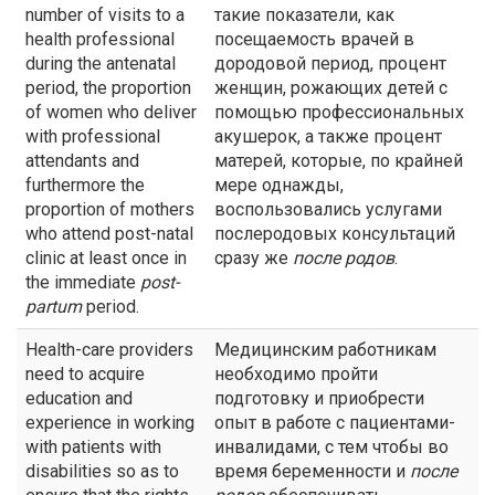
number of visits to a
такие показатели, как
health professional
посещаемость врачей в
during the antenatal
дородовой период, процент
period, the proportion
женщин, рожающих детей с
of women who deliver
помощью профессиональных
with professional
акушерок, а также процент
attendants and
матерей, которые, по крайней
furthermore the
мере однажды,
proportion of mothers
воспользовались услугами
who attend post-natal
послеродовых консультаций
clinic at least once in
сразу же
после родов
.
the immediate
post-
partum
period.
Health-care providers
Медицинским работникам
need to acquire
необходимо пройти
education and
подготовку и приобрести
experience in working
опыт в работе с пациентами-
with patients with
инвалидами, с тем чтобы во
disabilities so as to
время беременности и
после