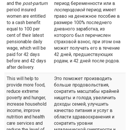
and the
post-partum
период беременности или в
period insured
послеродовой
период имеет
women are entitled
право на денежное пособие в
to a cash benefit
размере 100% последнего
equal to 100 per
дневного заработка, из
cent of their latest
которого был перечислен
pensionable daily
страховой взнос, при этом она
wage, which will be
может получать его в течение
paid for 42 days
42 дней, предшествующих
before and 42 days
родам, и 42 дней после родов.
after delivery.
This will help to
Это поможет производить
provide more food,
больше продовольствия,
reduce extreme
сократить масштабы крайней
poverty and hunger,
нищеты и голода, увеличить
increase household
доходы семей, улучшить
income, improve
качество питания и услуг в
nutrition and health
области здравоохранения и
care services and
сократить уровни
reduce the level of
младенческой смертности и