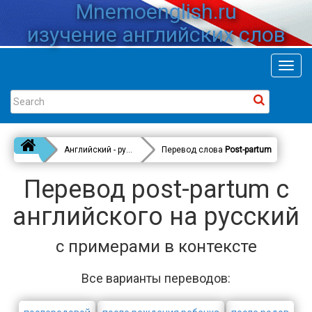
Mnemoenglish.ru
изучение английских слов
Toggl
navig
Английский - русский
Перевод слова
Post-partum
Перевод post-partum с
английского на русский
с примерами в контексте
Все варианты переводов: