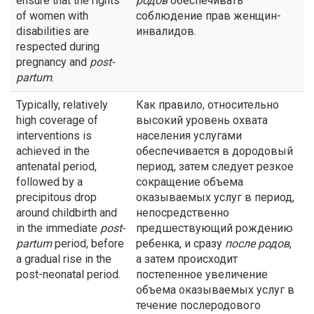
ensure that the rights
родов
обеспечивать
of women with
соблюдение прав женщин-
disabilities are
инвалидов.
respected during
pregnancy and
post-
partum
.
Typically, relatively
Как правило, относительно
high coverage of
высокий уровень охвата
interventions is
населения услугами
achieved in the
обеспечивается в дородовый
antenatal period,
период, затем следует резкое
followed by a
сокращение объема
precipitous drop
оказываемых услуг в период,
around childbirth and
непосредственно
in the immediate
post-
предшествующий рождению
partum
period, before
ребенка, и сразу
после родов
,
a gradual rise in the
а затем происходит
post-neonatal period.
постепенное увеличение
объема оказываемых услуг в
течение послеродового