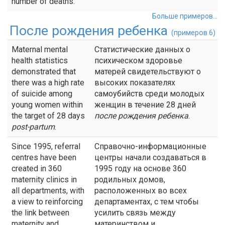
number of deaths.
Больше примеров...
После рождения ребенка
(примеров 6)
Maternal mental
Статистические данных о
health statistics
психическом здоровье
demonstrated that
матерей свидетельствуют о
there was a high rate
высоких показателях
of suicide among
самоубийств среди молодых
young women within
женщин в течение 28 дней
the target of 28 days
после рождения ребенка
.
post-partum
.
Since 1995, referral
Справочно-информационные
centres have been
центры начали создаваться в
created in 360
1995 году на основе 360
maternity clinics in
родильных домов,
all departments, with
расположенных во всех
a view to reinforcing
департаментах, с тем чтобы
the link between
усилить связь между
maternity and
материнством и