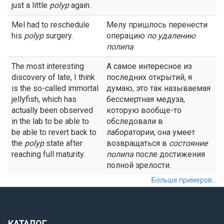
just a little
polyp
again.
Mel had to reschedule
Мелу пришлось перенести
his
polyp
surgery.
операцию
по удалению
полипа
.
The most interesting
А самое интересное из
discovery of late, I think
последних открытий, я
is the so-called immortal
думаю, это так называемая
jellyfish, which has
бессмертная медуза,
actually been observed
которую вообще-то
in the lab to be able to
обследовали в
be able to revert back to
лаборатории, она умеет
the
polyp
state after
возвращаться в
состояние
reaching full maturity.
полипа
после достижения
полной зрелости.
Больше примеров...
КАТАЛОГ