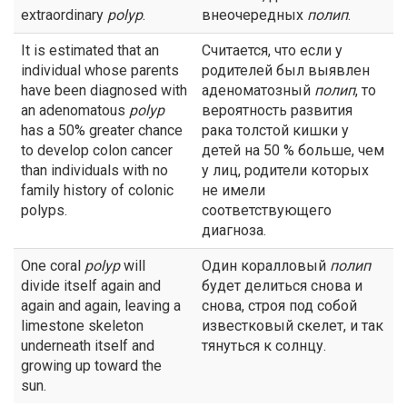
extraordinary
polyp
.
внеочередных
полип
.
It is estimated that an
Считается, что если у
individual whose parents
родителей был выявлен
have been diagnosed with
аденоматозный
полип
, то
an adenomatous
polyp
вероятность развития
has a 50% greater chance
рака толстой кишки у
to develop colon cancer
детей на 50 % больше, чем
than individuals with no
у лиц, родители которых
family history of colonic
не имели
polyps.
соответствующего
диагноза.
One coral
polyp
will
Один коралловый
полип
divide itself again and
будет делиться снова и
again and again, leaving a
снова, строя под собой
limestone skeleton
известковый скелет, и так
underneath itself and
тянуться к солнцу.
growing up toward the
sun.