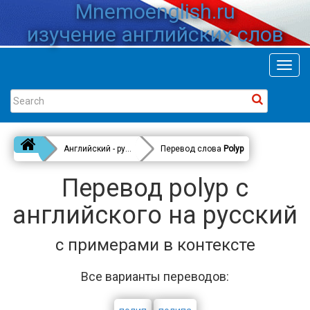
Mnemoenglish.ru
изучение английских слов
Toggl
navig
Английский - русский
Перевод слова
Polyp
Перевод polyp с
английского на русский
с примерами в контексте
Все варианты переводов: