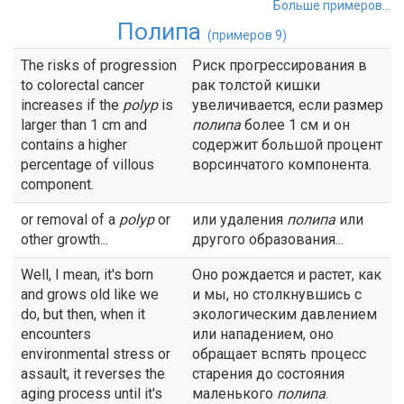
Больше примеров...
Полипа
(примеров 9)
The risks of progression
Риск прогрессирования в
to colorectal cancer
рак толстой кишки
increases if the
polyp
is
увеличивается, если размер
larger than 1 cm and
полипа
более 1 см и он
contains a higher
содержит большой процент
percentage of villous
ворсинчатого компонента.
component.
or removal of a
polyp
or
или удаления
полипа
или
other growth...
другого образования...
Well, I mean, it's born
Оно рождается и растет, как
and grows old like we
и мы, но столкнувшись с
do, but then, when it
экологическим давлением
encounters
или нападением, оно
environmental stress or
обращает вспять процесс
assault, it reverses the
старения до состояния
aging process until it's
маленького
полипа
.