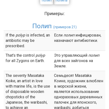
полип
полипа
Примеры:
Полип
(примеров 21)
If the
polyp
is infected, an
Если
полип
инфицирован,
antibiotic may be
назначают антибиотики.
prescribed.
That's the control
polyp
Это управляющий
полип
for all Zygons on Earth.
для всех зайгонов на
Земле.
The seventy Masataka
Семьдесят Masataka
Koike, an artist in love
Коике, художник влюблен
with marine life, is the use
в морской жизни,
of disposable wooden
является использование
chopsticks of the
одноразовых деревянных
Japanese, the waribashi,
палочек для японского,
to achieve an
waribashi, добиться