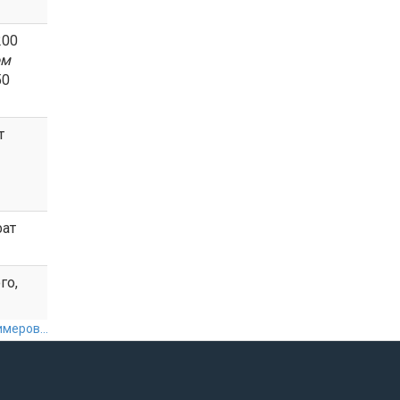
200
ом
50
т
фат
го,
меров...