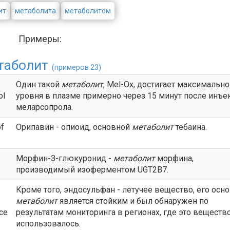
ит
метаболита
метаболитом
Примеры:
таболит
(примеров 23)
Один такой
метаболит
, Mel-Ox, достигает максимально
ol
уровня в плазме примерно через 15 минут после инъе
меларсопрола.
f
Орипавин - опиоид, основной
метаболит
тебаина.
Морфин-З-глюкуронид -
метаболит
морфина,
производимый изоферментом UGT2B7.
Кроме того, эндосульфан - летучее вещество, его осн
метаболит
является стойким и был обнаружен по
nce
результатам мониторинга в регионах, где это веществ
использовалось.