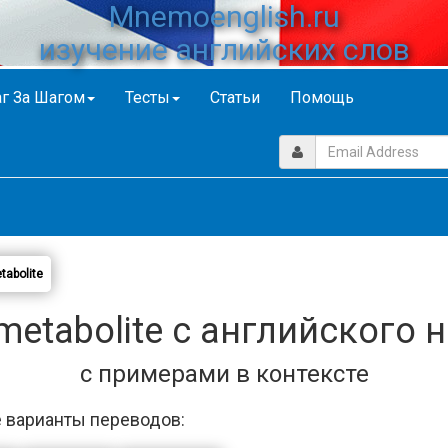
Mnemoenglish.ru
изучение английских слов
г За Шагом
Тесты
Статьи
Помощь
tabolite
etabolite с английского 
с примерами в контексте
 варианты переводов: