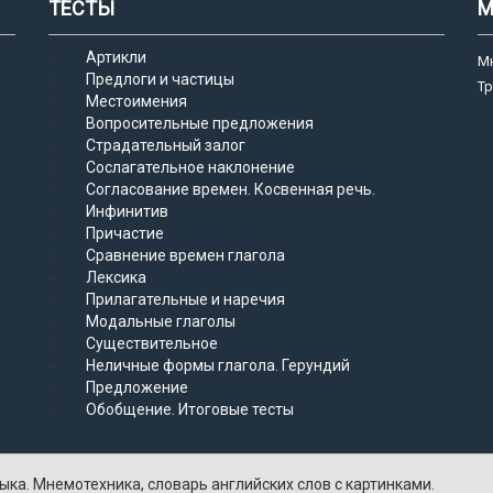
ТЕСТЫ
М
Артикли
М
Предлоги и частицы
Т
Местоимения
Вопросительные предложения
Страдательный залог
Сослагательное наклонение
Согласование времен. Косвенная речь.
Инфинитив
Причастие
Сравнение времен глагола
Лексика
Прилагательные и наречия
Модальные глаголы
Существительное
Неличные формы глагола. Герундий
Предложение
Обобщение. Итоговые тесты
ыка. Мнемотехника, словарь английских слов с картинками.