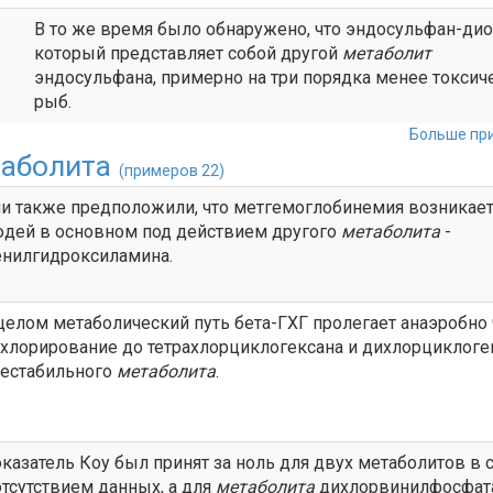
В то же время было обнаружено, что эндосульфан-дио
который представляет собой другой
метаболит
эндосульфана, примерно на три порядка менее токсич
рыб.
Больше при
аболита
(примеров 22)
и также предположили, что метгемоглобинемия возникает
дей в основном под действием другого
метаболита
-
нилгидроксиламина.
целом метаболический путь бета-ГХГ пролегает анаэробно
хлорирование до тетрахлорциклогексана и дихлорциклоге
нестабильного
метаболита
.
казатель Коу был принят за ноль для двух метаболитов в 
отсутствием данных, а для
метаболита
дихлорвинилфосфат