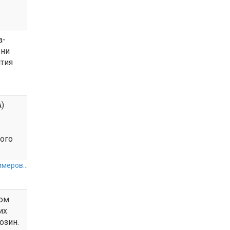
а-
они
тия
)
ного
меров...
том
их
озин.