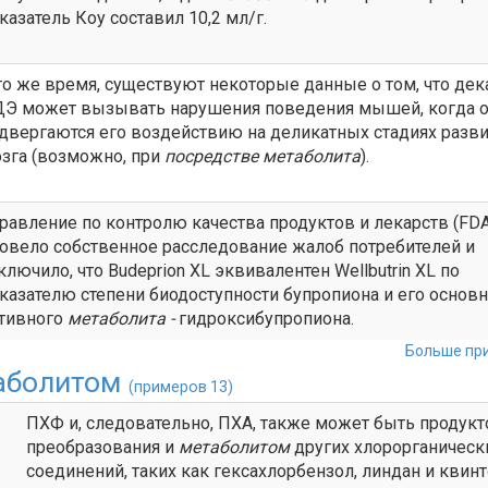
казатель Коу составил 10,2 мл/г.
то же время, существуют некоторые данные о том, что дек
Э может вызывать нарушения поведения мышей, когда 
двергаются его воздействию на деликатных стадиях разви
зга (возможно, при
посредстве
метаболита
).
равление по контролю качества продуктов и лекарств (FDA
овело собственное расследование жалоб потребителей и
ключило, что Budeprion XL эквивалентен Wellbutrin XL по
казателю степени биодоступности бупропиона и его основ
тивного
метаболита
-
гидроксибупропиона.
Больше при
аболитом
(примеров 13)
ПХФ и, следовательно, ПХА, также может быть продук
преобразования и
метаболитом
других хлорорганическ
соединений, таких как гексахлорбензол, линдан и квинт