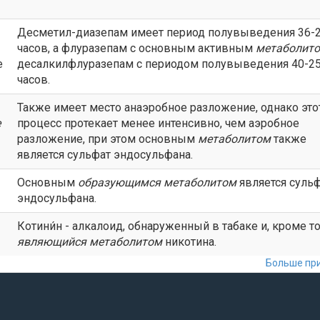
Десметил-диазепам имеет период полувыведения 36-
часов, а флуразепам с основным активным
метаболит
e
десалкилфлуразепам с периодом полувыведения 40-2
часов.
Также имеет место анаэробное разложение, однако это
e
процесс протекает менее интенсивно, чем аэробное
разложение, при этом основным
метаболитом
также
является сульфат эндосульфана.
Основным
образующимся
метаболитом
является суль
эндосульфана.
Котини́н - алкалоид, обнаруженный в табаке и, кроме то
являющийся
метаболитом
никотина.
Больше при