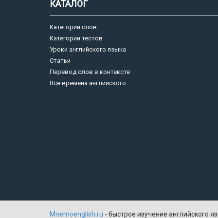
КАТАЛОГ
Категории слов
Категории тестов
Уроки английского языка
Статьи
Перевод слов в контексте
Все времена английского
Mnemoenglish.ru
- быстрое изучение английского яз