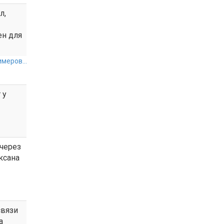
л,
ен для
меров...
 у
 через
ксана
связи
а