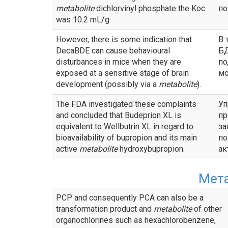
metabolite
dichlorvinyl phosphate the Koc
по
was 10.2 mL/g.
However, there is some indication that
В 
DecaBDE can cause behavioural
БД
disturbances in mice when they are
по
exposed at a sensitive stage of brain
мо
development (possibly via a
metabolite
).
The FDA investigated these complaints
Уп
and concluded that Budeprion XL is
пр
equivalent to Wellbutrin XL in regard to
за
bioavailability of bupropion and its main
по
active
metabolite
hydroxybupropion.
ак
Мет
PCP and consequently PCA can also be a
transformation product and
metabolite
of other
organochlorines such as hexachlorobenzene,