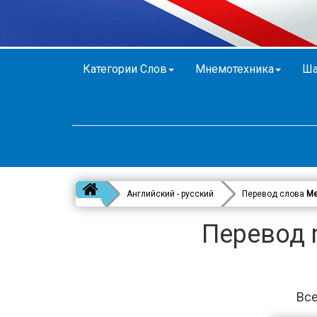
Категории Слов
Мнемотехника
Ша
Английский - русский
Перевод слова
Me
Перевод m
Все