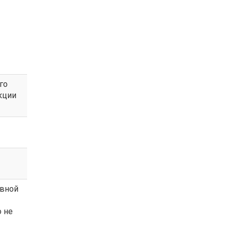
го
кции
овной
о не