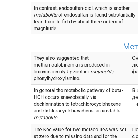
In contrast, endosulfan-diol, which is another
metabolite
of endosulfan is found substantially
less toxic to fish by about three orders of
magnitude.
Мет
They also suggested that
Он
methemoglobinemia is produced in
лю
humans mainly by another
metabolite
,
фе
phenylhydroxylamine.
In general the metabolic pathway of beta-
В 
HCH occurs anaerobically via
де
dechlorination to tetrachlorocyclohexene
- 
and dichlorocyclohexadiene, an unstable
metabolite
.
The Koc value for two metabolites was set
По
at zero due to missing data and for the
с 