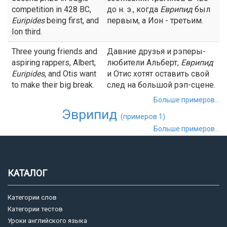
competition in 428 BC,
до н. э., когда
Еврипид
был
Euripides
being first, and
первым, а Ион - третьим.
Ion third.
Three young friends and
Давние друзья и рэперы-
aspiring rappers, Albert,
любители Альберт,
Еврипид
Euripides
, and Otis want
и Отис хотят оставить свой
to make their big break.
след на большой рэп-сцене.
Больше примеров...
Эврипид
(примеров 1)
Больше примеров...
КАТАЛОГ
Категории слов
Категории тестов
Уроки английского языка