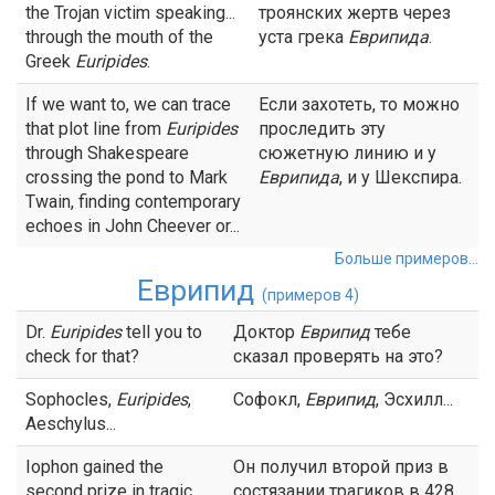
the Trojan victim speaking...
троянских жертв через
through the mouth of the
уста грека
Еврипида
.
Greek
Euripides
.
If we want to, we can trace
Если захотеть, то можно
that plot line from
Euripides
проследить эту
through Shakespeare
сюжетную линию и у
crossing the pond to Mark
Еврипида
, и у Шекспира.
Twain, finding contemporary
echoes in John Cheever or...
Больше примеров...
Еврипид
(примеров 4)
Dr.
Euripides
tell you to
Доктор
Еврипид
тебе
check for that?
сказал проверять на это?
Sophocles,
Euripides
,
Софокл,
Еврипид
, Эсхилл...
Aeschylus...
Iophon gained the
Он получил второй приз в
second prize in tragic
состязании трагиков в 428