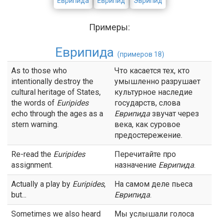
Еврипида
Еврипид
Эврипид
Примеры:
Еврипида
(примеров 18)
As to those who
Что касается тех, кто
intentionally destroy the
умышленно разрушает
cultural heritage of States,
культурное наследие
the words of
Euripides
государств, слова
echo through the ages as a
Еврипида
звучат через
stern warning.
века, как суровое
предостережение.
Re-read the
Euripides
Перечитайте про
assignment.
назначение
Еврипида
.
Actually a play by
Euripides
,
На самом деле пьеса
but...
Еврипида
.
Sometimes we also heard
Мы услышали голоса