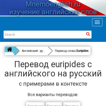
Mnemoenglish.ru
изучение английских слов
Toggl
navig
Английский - русский
Перевод слова
Euripides
Перевод euripides с
английского на русский
с примерами в контексте
Все варианты переводов: