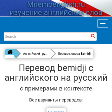
Mnemoenglish.ru
изучение английских слов
Toggl
navig
Английский - русский
Перевод слова
Bemidji
Перевод bemidji с
английского на русский
с примерами в контексте
Все варианты переводов: