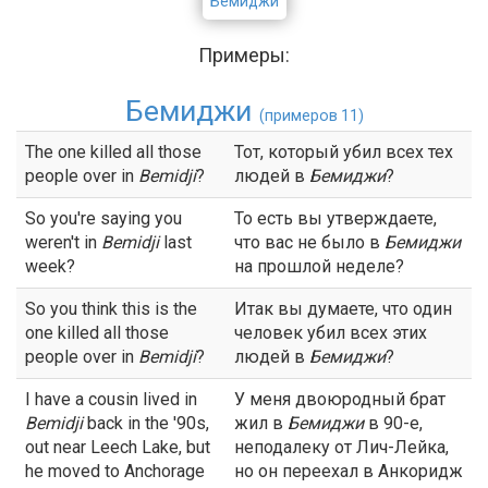
Бемиджи
Примеры:
Бемиджи
(примеров 11)
The one killed all those
Тот, который убил всех тех
people over in
Bemidji
?
людей в
Бемиджи
?
So you're saying you
То есть вы утверждаете,
weren't in
Bemidji
last
что вас не было в
Бемиджи
week?
на прошлой неделе?
So you think this is the
Итак вы думаете, что один
one killed all those
человек убил всех этих
people over in
Bemidji
?
людей в
Бемиджи
?
I have a cousin lived in
У меня двоюродный брат
Bemidji
back in the '90s,
жил в
Бемиджи
в 90-е,
out near Leech Lake, but
неподалеку от Лич-Лейка,
he moved to Anchorage
но он переехал в Анкоридж