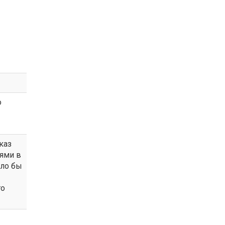
о
каз
ями в
гло бы
го