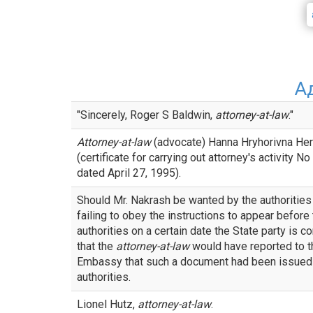
А
"Sincerely, Roger S Baldwin,
attorney-at-law
."
Attorney-at-law
(advocate) Hanna Hryhorivna He
(certificate for carrying out attorney's activity N
dated April 27, 1995).
Should Mr. Nakrash be wanted by the authorities
failing to obey the instructions to appear before
authorities on a certain date the State party is c
that the
attorney-at-law
would have reported to t
Embassy that such a document had been issued
authorities.
Lionel Hutz,
attorney-at-law
.