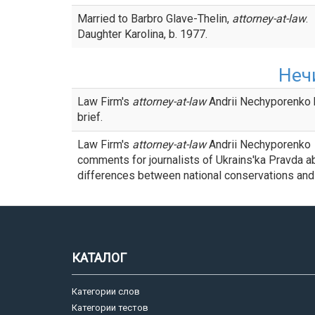
Married to Barbro Glave-Thelin,
attorney-at-law
.
Daughter Karolina, b. 1977.
Неч
Law Firm's
attorney-at-law
Andrii Nechyporenko 
brief.
Law Firm's
attorney-at-law
Andrii Nechyporenko
comments for journalists of Ukrains'ka Pravda a
differences between national conservations and
КАТАЛОГ
Категории слов
Категории тестов