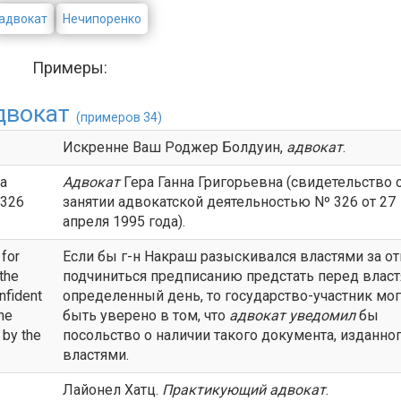
адвокат
Нечипоренко
Примеры:
двокат
(примеров 34)
Искренне Ваш Роджер Болдуин,
адвокат
.
ra
Адвокат
Гера Ганна Григорьевна (свидетельство 
o 326
занятии адвокатской деятельностью Nº 326 от 27
апреля 1995 года).
 for
Если бы г-н Накраш разыскивался властями за от
 the
подчиниться предписанию предстать перед власт
onfident
определенный день, то государство-участник мо
he
быть уверено в том, что
адвокат
уведомил
бы
 by the
посольство о наличии такого документа, изданно
властями.
Лайонел Хатц.
Практикующий
адвокат
.