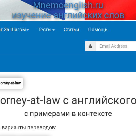
Mnemoenglish.ru
изучение английских слов
г За Шагом
Тесты
Статьи
Помощь
torney-at-law
orney-at-law с английског
с примерами в контексте
 варианты переводов: