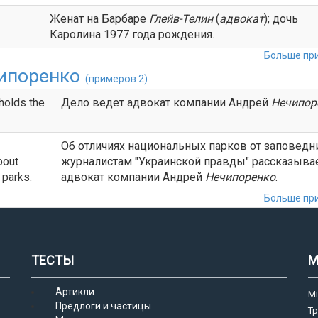
Женат на Барбаре
Глейв-Телин
(
адвокат
); дочь
Каролина 1977 года рождения.
Больше при
ипоренко
(примеров 2)
holds the
Дело ведет адвокат компании Андрей
Нечипор
Об отличиях национальных парков от заповедн
bout
журналистам "Украинской правды" рассказыва
 parks.
адвокат компании Андрей
Нечипоренко
.
Больше при
ТЕСТЫ
М
Артикли
М
Предлоги и частицы
Т