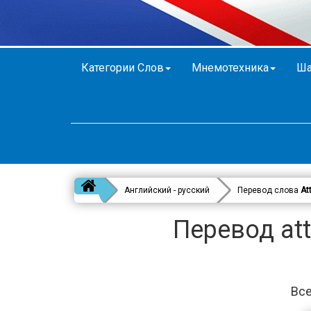
Категории Слов
Мнемотехника
Ша
Английский - русский
Перевод слова
At
Перевод att
Все