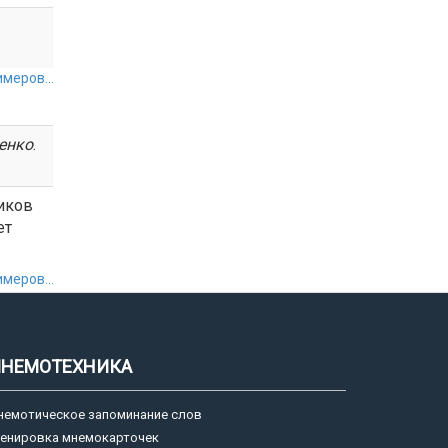
меров...
енко
.
иков
ет
меров...
НЕМОТЕХНИКА
немотическое запоминание слов
ренировка мнемокарточек