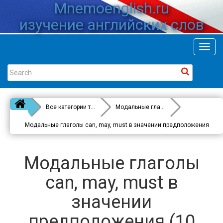
Mnemoenglish.ru
изучение английских слов
Toggl
navig
Все категории тестов
Модальные глаголы
Модальные глаголы can, may, must в значении предположения
Модальные глаголы
can, may, must в
значении
предположения (10