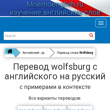
Mnemoenglish.ru
изучение английских слов
Toggl
navig
Английский - русский
Перевод слова
Wolfsburg
Перевод wolfsburg с
английского на русский
с примерами в контексте
Все варианты переводов: