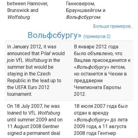
between Hannover,
Ганновером,
Brunswick and
Брауншвейгом и
Wolfsburg
.
Вольфсбургом
.
Больше примеров...
Вольфсбургу»
(примеров 2)
In January 2012, it was
В январе 2012 года
announced that Pilař would
было объявлено, что
join VfL
Wolfsburg
in the
Вацлав присоединится к
summer but would be
«
Вольфсбургу»
летом,
staying in the Czech
но останется в Чехии в
Republic in the lead up to
преддверии
the UEFA Euro 2012
Чемпионата Европы
tournament.
2012.
On 18 July 2007, he was
18 июля 2007 года был
loaned to VfL
Wolfsburg
отдан в аренду
until summer 2009 and on
«
Вольфсбургу»
до лета
11 August 2008 Gentner
2009 года, а 11 августа
signed a permanent deal
2008 года Гентнер