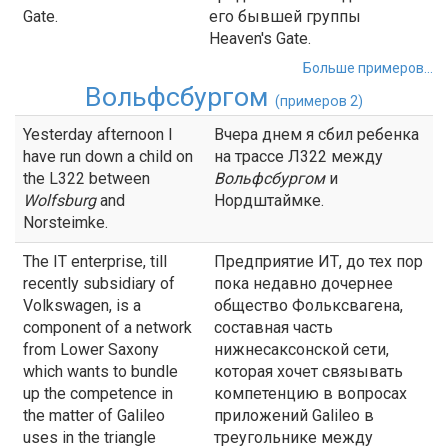
Gate.
его бывшей группы
Heaven's Gate.
Больше примеров...
Вольфсбургом
(примеров 2)
Yesterday afternoon I
Вчера днем я сбил ребенка
have run down a child on
на трассе Л322 между
the L322 between
Вольфсбургом
и
Wolfsburg
and
Нордштаймке.
Norsteimke.
The IT enterprise, till
Предприятие ИТ, до тех пор
recently subsidiary of
пока недавно дочернее
Volkswagen, is a
общество Фольксвагена,
component of a network
составная часть
from Lower Saxony
нижнесаксонской сети,
which wants to bundle
которая хочет связывать
up the competence in
компетенцию в вопросах
the matter of Galileo
приложений Galileo в
uses in the triangle
треугольнике между