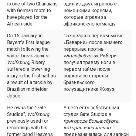
is one of two Ghanaians
один из двух игроков с
with German roots to
немецкими корнями,
have played for the
которые играли за
African side.
африканскую команду.
On 15 January, in
15 января в первом матче
Bayern's first league
«Баварии» после зимнего
match following the
перерыва против
winter break against
«
Вольфсбурга
» Рибери
Wolfsburg
, Ribéry
получил травму ноги в
suffered a lower leg
первом тайме после
injury in the first half as
подката со стороны
a result of a tackle by
бразильского
Brazilian midfielder
полузащитника Жозуэ.
Josué.
He owns the "Gate
У него есть собственная
Studios",
Wolfsburg
студия Gate Studios в
previously used for
пригороде
Вольфсбурга
,
recordings with his
которая изначально
former band Heavens
предназначалась для записи