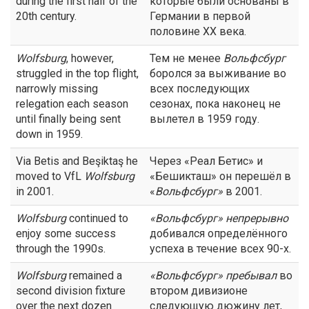
during the first half of the
которые были основаны в
20th century.
Германии в первой
половине ХХ века.
Wolfsburg
, however,
Тем не менее
Вольфсбург
struggled in the top flight,
боролся за выживание во
narrowly missing
всех последующих
relegation each season
сезонах, пока наконец не
until finally being sent
вылетел в 1959 году.
down in 1959.
Via Betis and Beşiktaş he
Через «Реал Бетис» и
moved to VfL
Wolfsburg
«Бешикташ» он перешёл в
in 2001.
«
Вольфсбург
»
в 2001.
Wolfsburg
continued to
«
Вольфсбург
» непрерывно
enjoy some success
добивался определённого
through the 1990s.
успеха в течение всех 90-х.
Wolfsburg
remained a
«
Вольфсбург
» пребывал
во
second division fixture
втором дивизионе
over the next dozen
следующую дюжину лет,