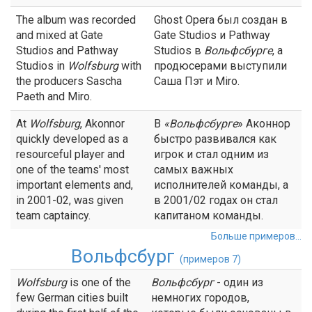
The album was recorded
Ghost Opera был создан в
and mixed at Gate
Gate Studios и Pathway
Studios and Pathway
Studios в
Вольфсбурге
, а
Studios in
Wolfsburg
with
продюсерами выступили
the producers Sascha
Саша Пэт и Miro.
Paeth and Miro.
At
Wolfsburg
, Akonnor
В
«
Вольфсбурге
» Аконнор
quickly developed as a
быстро развивался как
resourceful player and
игрок и стал одним из
one of the teams' most
самых важных
important elements and,
исполнителей команды, а
in 2001-02, was given
в 2001/02 годах он стал
team captaincy.
капитаном команды.
Больше примеров...
Вольфсбург
(примеров 7)
Wolfsburg
is one of the
Вольфсбург
- один из
few German cities built
немногих городов,