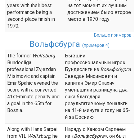
years with their best
на тот момент их лучшим
performance being a
достижением было второе
second-place finish in
место в 1970 году.
1970.
Больше примеров...
Вольфсбурга
(примеров 4)
The former
Wolfsburg
Бывший
Bundesliga
профессиональный игрок
professional Zvjezdan
Бундеслиги из
Вольфсбурга
Misimovic and captain
Звездан Мисимович и
Emir Spahic evened the
капитан Эмир Спахич
score with a converted
уменьшили разницуна два
41st-minute penalty and
очка благодаря
a goal in the 65th for
результативному пенальти
Bosnia.
на 41-й минуте и голу на 65-
й за Боснию.
Along with Hans Sarpei
Наряду с Хансом Сарпеем
from VfL
Wolfsburg
, he
из «
Вольфсбурга
»
, он был