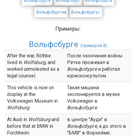
Вольфсбурге
Вольфсбург
Вольфсбурга
Вольфсбургом
Вольфсбургу»
Примеры:
Вольфсбурге
(примеров 8)
After the war, Röthke
После окончания войны
lived in
Wolfsburg
, and
Рётке проживал в
worked unmolested as a
Вольфсбурге
и работал
legal counsel.
юрисконсультом.
This vehicle is now on
Такая машина
display at the
экспонируется в музее
Volkswagen Museum in
Volkswagen в
Wolfsburg
.
Вольфсбурге
.
At Audi in
Wolfsburg
and
в центре "Ауди" в
before that at BMW in
Вольфсбурге
, а до этого в
Forchheim.
"БМВ" в Форхейме.