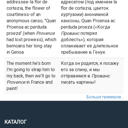
addressee-la flor de
адресатом (под именем la
cortezia, the flower of
flor de cortezia, цветок
courtliness-of an
куртуазии) анонимной
anonymous canso, "Quan
кансоны, Quan Proensa ac
Proensa ac perduda
perduda proeza («Когда
proeza" (when
Provence
Прованс
потерял
had lost prowess), which
доблесть»), которая
bemoans her long stay
оплакивает её длительное
in Genoa.
пребывание в Генуе.
The moment he's born
Когда он родится, я посажу
I'm going to strap him to
его за спину, и мы
my back, then we'll go to
отправимся в
Прованс
Provence
in France and
писать картины!
paint!
Больше примеров...
КАТАЛОГ