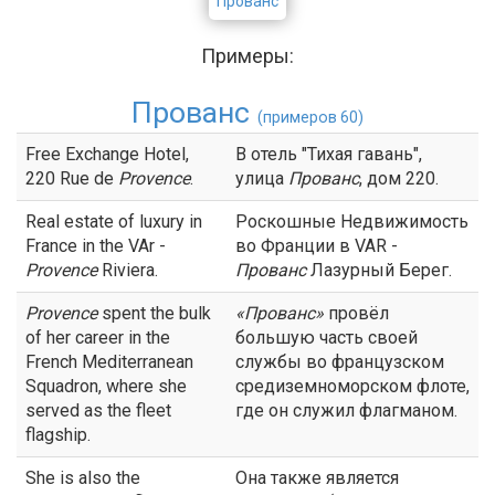
Прованс
Примеры:
Прованс
(примеров 60)
Free Exchange Hotel,
В отель "Тихая гавань",
220 Rue de
Provence
.
улица
Прованс
, дом 220.
Real estate of luxury in
Роскошные Недвижимость
France in the VAr -
во Франции в VAR -
Provence
Riviera.
Прованс
Лазурный Берег.
Provence
spent the bulk
«
Прованс
»
провёл
of her career in the
большую часть своей
French Mediterranean
службы во французском
Squadron, where she
средиземноморском флоте,
served as the fleet
где он служил флагманом.
flagship.
She is also the
Она также является