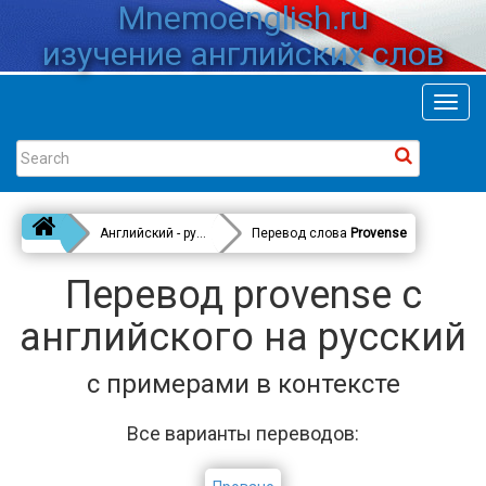
Mnemoenglish.ru
изучение английских слов
Toggl
navig
Английский - русский
Перевод слова
Provense
Перевод provense с
английского на русский
с примерами в контексте
Все варианты переводов: