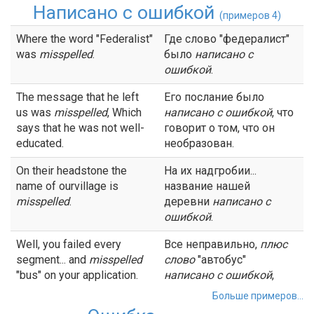
Написано с ошибкой
(примеров 4)
Where the word "Federalist"
Где слово "федералист"
was
misspelled
.
было
написано с
ошибкой
.
The message that he left
Его послание было
us was
misspelled
, Which
написано с ошибкой
, что
says that he was not well-
говорит о том, что он
educated.
необразован.
On their headstone the
На их надгробии...
name of ourvillage is
название нашей
misspelled
.
деревни
написано с
ошибкой
.
Well, you failed every
Все неправильно,
плюс
segment... and
misspelled
слово
"автобус"
"bus" on your application.
написано с ошибкой
,
Больше примеров...