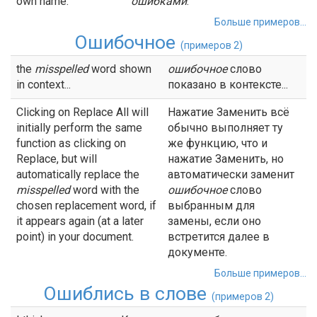
own name.
ошибками
.
Больше примеров...
Ошибочное
(примеров 2)
the
misspelled
word shown
ошибочное
слово
in context...
показано в контексте...
Clicking on Replace All will
Нажатие Заменить всё
initially perform the same
обычно выполняет ту
function as clicking on
же функцию, что и
Replace, but will
нажатие Заменить, но
automatically replace the
автоматически заменит
misspelled
word with the
ошибочное
слово
chosen replacement word, if
выбранным для
it appears again (at a later
замены, если оно
point) in your document.
встретится далее в
документе.
Больше примеров...
Ошиблись в слове
(примеров 2)