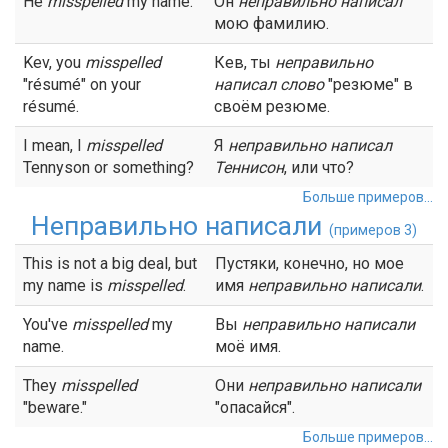
He
misspelled
my name.
Он
неправильно написал
мою фамилию.
Kev, you
misspelled
Кев, ты
неправильно
"résumé" on your
написал
слово
"резюме" в
résumé.
своём резюме.
I mean, I
misspelled
Я
неправильно
написал
Tennyson or something?
Теннисон
, или что?
Больше примеров...
Неправильно написали
(примеров 3)
This is not a big deal, but
Пустяки, конечно, но мое
my name is
misspelled
.
имя
неправильно написали
.
You've
misspelled
my
Вы
неправильно написали
name.
моё имя.
They
misspelled
Они
неправильно написали
"beware."
"опасайся".
Больше примеров...