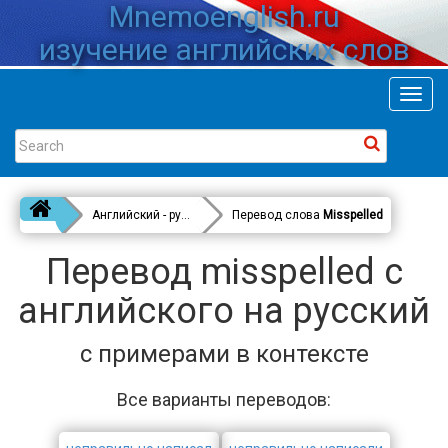
Mnemoenglish.ru
изучение английских слов
Toggl
navig
Английский - русский
Перевод слова
Misspelled
Перевод misspelled с
английского на русский
с примерами в контексте
Все варианты переводов: