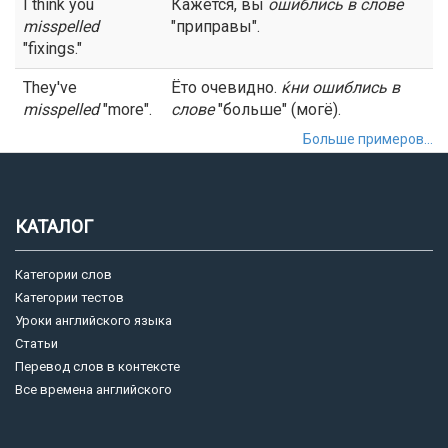
I think you
Кажется, вы
ошиблись в слове
misspelled
"приправы".
"fixings."
They've
Ёто очевидно.
ќни
ошиблись в
misspelled
"more".
слове
"больше" (могё).
Больше примеров...
КАТАЛОГ
Категории слов
Категории тестов
Уроки английского языка
Статьи
Перевод слов в контексте
Все времена английского