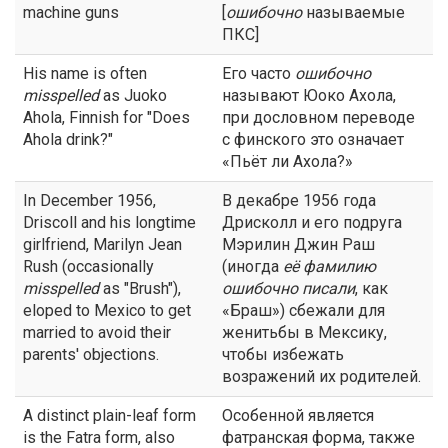
machine guns
[
ошибочно
называемые
ПКС]
His name is often
Его часто
ошибочно
misspelled
as Juoko
называют Юоко Ахола,
Ahola, Finnish for "Does
при дословном переводе
Ahola drink?"
с финского это означает
«Пьёт ли Ахола?»
In December 1956,
В декабре 1956 года
Driscoll and his longtime
Дрисколл и его подруга
girlfriend, Marilyn Jean
Мэрилин Джин Раш
Rush (occasionally
(иногда
её фамилию
misspelled
as "Brush"),
ошибочно
писали
, как
eloped to Mexico to get
«Браш») сбежали для
married to avoid their
женитьбы в Мексику,
parents' objections.
чтобы избежать
возражений их родителей.
A distinct plain-leaf form
Особенной является
is the Fatra form, also
фатранская форма, также