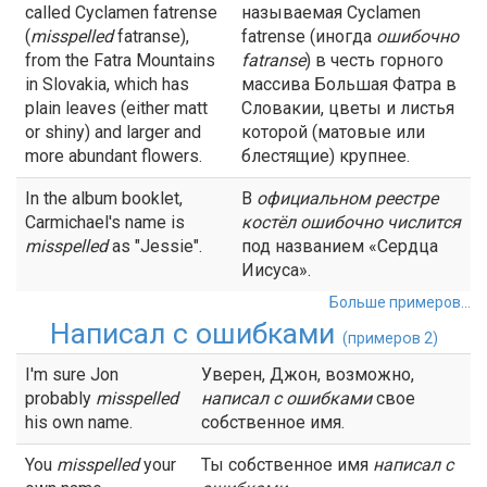
called Cyclamen fatrense
называемая Cyclamen
(
misspelled
fatranse),
fatrense (иногда
ошибочно
from the Fatra Mountains
fatranse
) в честь горного
in Slovakia, which has
массива Большая Фатра в
plain leaves (either matt
Словакии, цветы и листья
or shiny) and larger and
которой (матовые или
more abundant flowers.
блестящие) крупнее.
In the album booklet,
В
официальном реестре
Carmichael's name is
костёл
ошибочно
числится
misspelled
as "Jessie".
под названием «Сердца
Иисуса».
Больше примеров...
Написал с ошибками
(примеров 2)
I'm sure Jon
Уверен, Джон, возможно,
probably
misspelled
написал с ошибками
свое
his own name.
собственное имя.
You
misspelled
your
Ты собственное имя
написал с