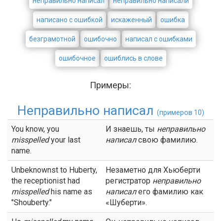
неправильно написал
неправильно написали
написано с ошибкой
искаженный
ошибка
безграмотной
ошибочно
написал с ошибками
ошибочное
ошиблись в слове
Примеры:
Неправильно написал
(примеров 10)
You know, you
И знаешь, ты
неправильно
misspelled
your last
написал
свою фамилию.
name.
Unbeknownst to Huberty,
Незаметно для Хьюберти
the receptionist had
регистратор
неправильно
misspelled
his name as
написал
его фамилию как
"Shouberty."
«Шуберти».