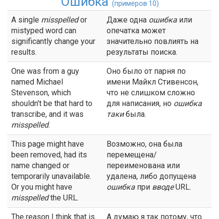
Ошибка
(примеров 10)
A single
misspelled
or
Даже одна
ошибка
или
mistyped word can
опечатка может
significantly change your
значительно повлиять на
results.
результаты поиска.
One was from a guy
Оно было от парня по
named Michael
имени Майкл Стивенсон,
Stevenson, which
что не слишком сложно
shouldn't be that hard to
для написания, но
ошибка
transcribe, and it was
таки
была.
misspelled
.
This page might have
Возможно, она была
been removed, had its
перемещена/
name changed or
переименована или
temporarily unavailable.
удалена, либо допущена
Or you might have
ошибка
при
вводе
URL.
misspelled
the URL.
The reason I think that is
А думаю я так потому, что