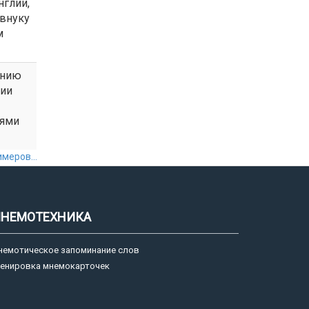
нглии,
 внуку
м
ению
ции
иями
меров...
НЕМОТЕХНИКА
немотическое запоминание слов
ренировка мнемокарточек