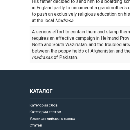
His father decided to send him to a boarding sc
in England partly to circumvent a grandmother's e
to push an exclusively religious education on hi
at the local
Madrasa
.
A serious effort to contain them and stamp them
requires an effective campaign in Helmand Prov
North and South Waziristan, and the troubled are
between the poppy fields of Afghanistan and th
madrasas
of Pakistan.
КАТАЛОГ
Категории слов
Категории тестов
Уроки английского языка
Статьи