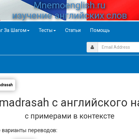
Mnemoenglish.ru
изучение английских слов
г За Шагом
Тесты
Статьи
Помощь
drasah
madrasah с английского н
с примерами в контексте
 варианты переводов: