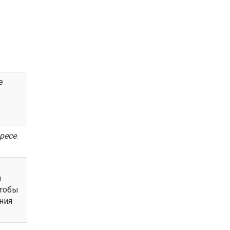
е
ресе
.
м
чтобы
ния