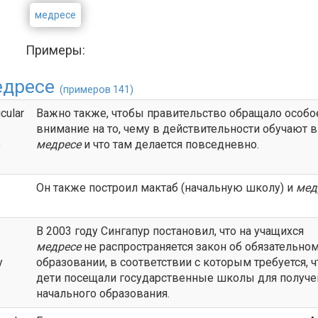
медресе
Примеры:
едресе
(примеров 141)
icular
Важно также, чтобы правительство обращало особо
внимание на то, чему в действительности обучают в
e
медресе
и что там делается повседневно.
Он также построил мактаб (начальную школу) и
мед
s
В 2003 году Сингапур постановил, что на учащихся
медресе
не распространяется закон об обязательно
y
образовании, в соответствии с которым требуется, 
дети посещали государственные школы для получе
начального образования.