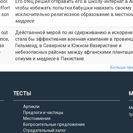
hool
Его отец решил отправить его в школу-интернат в А
ffort
чтобы избежать попытки бабушки навязать своему
s son
исключительно религиозное образование в местно
медресе
.
 out
Действенной мерой по их сдерживанию и искорен
ince,
стала бы эффективная военная кампания в провин
as
Гильменд, в Северном и Южном Вазиристане и
e
небезопасных районах между афганскими плантац
опиума и
медресе
в Пакистане.
Больше при
ТЕСТЫ
М
Артикли
М
Предлоги и частицы
Т
Местоимения
Вопросительные предложения
Страдательный залог