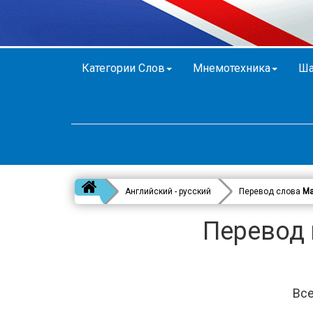
Категории Слов
Мнемотехника
Ша
Английский - русский
Перевод слова
Ma
Перевод 
Все