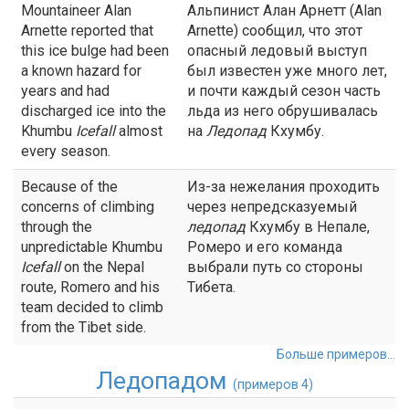
Mountaineer Alan
Альпинист Алан Арнетт (Alan
Arnette reported that
Arnette) сообщил, что этот
this ice bulge had been
опасный ледовый выступ
a known hazard for
был известен уже много лет,
years and had
и почти каждый сезон часть
discharged ice into the
льда из него обрушивалась
Khumbu
Icefall
almost
на
Ледопад
Кхумбу.
every season.
Because of the
Из-за нежелания проходить
concerns of climbing
через непредсказуемый
through the
ледопад
Кхумбу в Непале,
unpredictable Khumbu
Ромеро и его команда
Icefall
on the Nepal
выбрали путь со стороны
route, Romero and his
Тибета.
team decided to climb
from the Tibet side.
Больше примеров...
Ледопадом
(примеров 4)