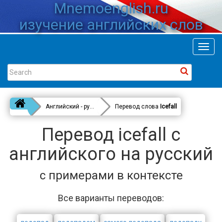
Mnemoenglish.ru
изучение английских слов
Toggl
navig
Английский - русский
Перевод слова
Icefall
Перевод icefall с
английского на русский
с примерами в контексте
Все варианты переводов: