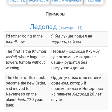
ледопад
ледопадом
самого ледопада
ледопаду
Примеры:
Ледопад
(примеров 11)
I'd rather going to the
Я бы лучше пошел на
icefall
now.
ледопад
сейчас.
The first is the Khumbu
Первая -
ледопад
Кхумбу,
Icefall
, where huge ice
где огромные ледяные
towers tumble without
башни рушатся без
warning.
предупреждения.
The Order of Scientists
Орден учёных стал новым
became the new Order,
орденом, который
and moved to
переместился в Невернесс
Neverness on the
на планете
Ледопад
20 лет
planet
Icefall
20 years
спустя.
later.