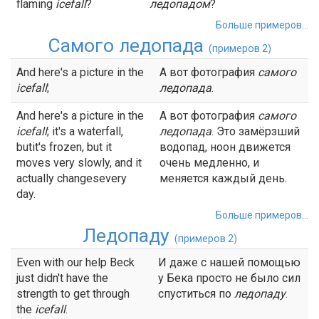
flaming
icefall
?
ледопадом
?
Больше примеров...
Самого ледопада
(примеров 2)
And here's a picture in the
А вот фотография
самого
icefall
;
ледопада
.
And here's a picture in the
А вот фотография
самого
icefall
; it's a waterfall,
ледопада
. Это замёрзший
butit's frozen, but it
водопад, ноон движется
moves very slowly, and it
очень медленно, и
actually changesevery
меняется каждый день.
day.
Больше примеров...
Ледопаду
(примеров 2)
Even with our help Beck
И даже с нашей помощью
just didn't have the
у Бека просто не было сил
strength to get through
спуститься по
ледопаду
.
the
icefall
.