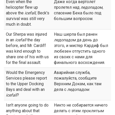
Even when the
Даже когда вертолет
helicopter flew up
пролетел над
ледопадом
,
above the
icefall
, Beck's
спасение Бека было под
survival was still very
большим вопросом.
much in doubt.
Our Sherpa was injured
Наш шерпа был ранен
in an
icefall
the day
ледопадом
да день до
before, and Mr. Cardiff
этого, и мистер Кардиф был
was kind enough to
любезен отпустить одного
share one of his with us
из своих с нами для
for the final assault.
финального восхождения.
Would the Emergency
Аварийная служба,
Services please report
пожалуйста, сообщите
to the Upper Docking
Верхним Докам, как там
Bays and deal with an
дела с
ледопадом
.
icefall
?
Isn't anyone going to do
Никто не собирается ничего
anything about that
делать с этим
проклятым