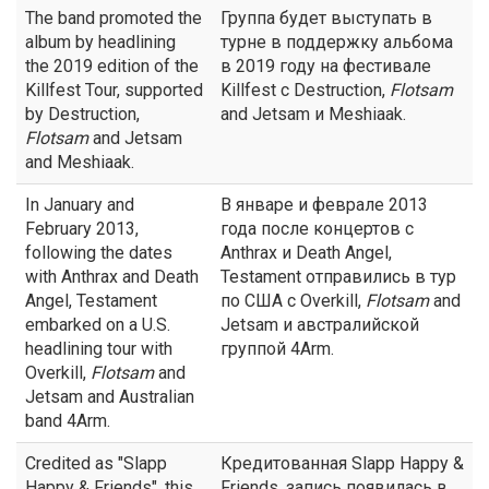
The band promoted the
Группа будет выступать в
album by headlining
турне в поддержку альбома
the 2019 edition of the
в 2019 году на фестивале
Killfest Tour, supported
Killfest с Destruction,
Flotsam
by Destruction,
and Jetsam и Meshiaak.
Flotsam
and Jetsam
and Meshiaak.
In January and
В январе и феврале 2013
February 2013,
года после концертов с
following the dates
Anthrax и Death Angel,
with Anthrax and Death
Testament отправились в тур
Angel, Testament
по США с Overkill,
Flotsam
and
embarked on a U.S.
Jetsam и австралийской
headlining tour with
группой 4Arm.
Overkill,
Flotsam
and
Jetsam and Australian
band 4Arm.
Credited as "Slapp
Кредитованная Slapp Happy &
Happy & Friends", this
Friends, запись появилась в