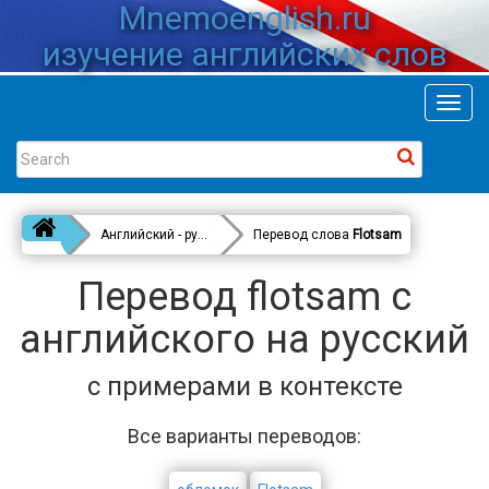
Mnemoenglish.ru
изучение английских слов
Toggl
navig
Английский - русский
Перевод слова
Flotsam
Перевод flotsam с
английского на русский
с примерами в контексте
Все варианты переводов: