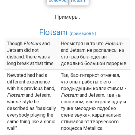
обломок
Flotsam
Примеры:
Flotsam
(примеров 8)
Though
Flotsam
and
Несмотря на то что
Flotsam
Jetsam did not
and Jetsam не распались, на
disband, there was a
этот раз был сделан
long break at that time.
довольно большой перерыв.
Newsted had had a
Так, бас-гитарист отмечал,
different experience
что опыт работы с его
with his previous band,
предыдущим коллективом -
Flotsam
and Jetsam,
Flotsam
and Jetsam, где «в
whose style he
основном, все играли одну и
described as "basically
ту же мелодию подобно
everybody playing the
стене звука», кардинально
same thing like a sonic
отличался от творческого
wall".
процесса Metallica.