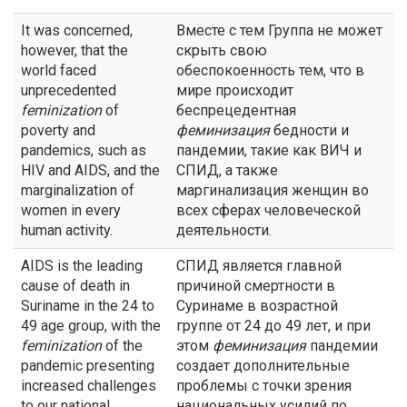
It was concerned,
Вместе с тем Группа не может
however, that the
скрыть свою
world faced
обеспокоенность тем, что в
unprecedented
мире происходит
feminization
of
беспрецедентная
poverty and
феминизация
бедности и
pandemics, such as
пандемии, такие как ВИЧ и
HIV and AIDS, and the
СПИД, а также
marginalization of
маргинализация женщин во
women in every
всех сферах человеческой
human activity.
деятельности.
AIDS is the leading
СПИД является главной
cause of death in
причиной смертности в
Suriname in the 24 to
Суринаме в возрастной
49 age group, with the
группе от 24 до 49 лет, и при
feminization
of the
этом
феминизация
пандемии
pandemic presenting
создает дополнительные
increased challenges
проблемы с точки зрения
to our national
национальных усилий по