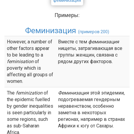
феминизация
Примеры:
Феминизация
(примеров 200)
However, a number of
Вместе с тем
феминизация
other factors appear
нищеты, затрагивающая все
to be leading to a
группы женщин, связана с
feminisation
of
рядом других факторов.
poverty which is
affecting all groups of
women.
The
feminization
of
Феминизация
этой эпидемии,
the epidemic fuelled
подогреваемая гендерным
by gender inequalities
неравенством, особенно
is seen particularly in
заметна в некоторых
some regions, such
регионах, например в странах
as sub-Saharan
Африки к югу от Сахары.
Africa.