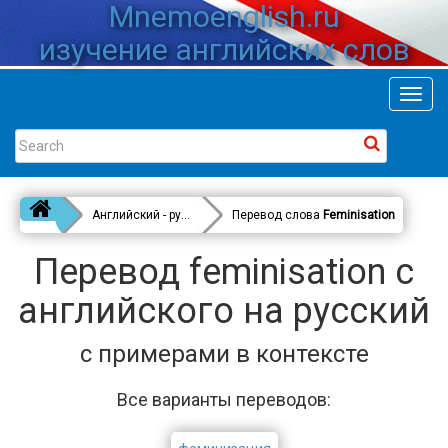
Mnemoenglish.ru
изучение английских слов
Toggl
navig
Английский - русский
Перевод слова
Feminisation
Перевод feminisation с
английского на русский
с примерами в контексте
Все варианты переводов: