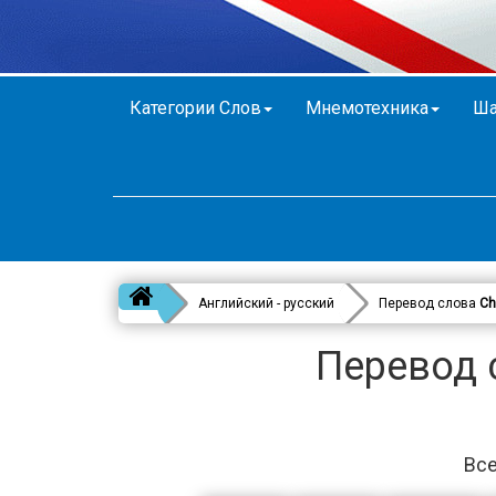
Категории Слов
Мнемотехника
Ша
Английский - русский
Перевод слова
Ch
Перевод c
Все