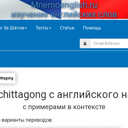
Mnemoenglish.ru
изучение английских слов
г За Шагом
Тесты
Статьи
Помощь
ittagong
hittagong с английского 
с примерами в контексте
 варианты переводов: