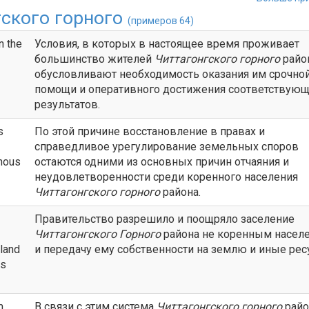
гского горного
(примеров 64)
n the
Условия, в которых в настоящее время проживает
большинство жителей
Читтагонгского горного
райо
обусловливают необходимость оказания им срочно
помощи и оперативного достижения соответствую
результатов.
s
По этой причине восстановление в правах и
справедливое урегулирование земельных споров
enous
остаются одними из основных причин отчаяния и
неудовлетворенности среди коренного населения
Читтагонгского горного
района.
Правительство разрешило и поощряло заселение
Читтагонгского Горного
района не коренным насел
 land
и передачу ему собственности на землю и иные рес
us
m
В связи с этим система
Читтагонгского горного
райо