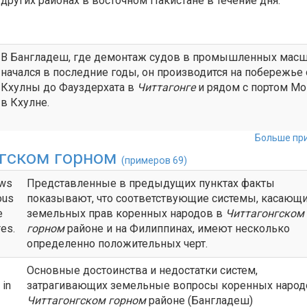
других районах в восточном Пакистане в течение дня.
В Бангладеш, где демонтаж судов в промышленных масш
начался в последние годы, он производится на побережье 
Кхулны до Фауздерхата в
Читтагонге
и рядом с портом Мо
в Кхулне.
Больше при
нгском горном
(примеров 69)
ows
Представленные в предыдущих пунктах факты
ous
показывают, что соответствующие системы, касающ
e
земельных прав коренных народов в
Читтагонгском
res.
горном
районе и на Филиппинах, имеют несколько
определенно положительных черт.
Основные достоинства и недостатки систем,
 in
затрагивающих земельные вопросы коренных народ
Читтагонгском горном
районе (Бангладеш)