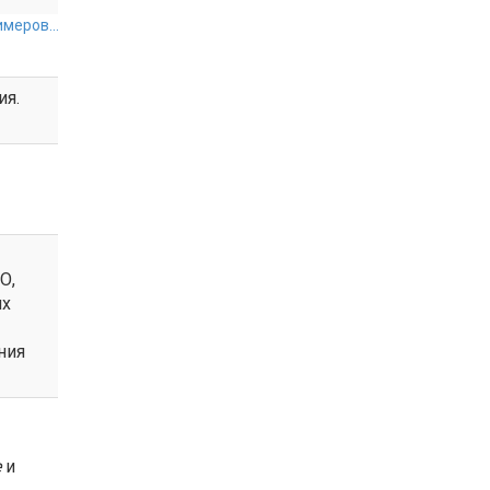
меров...
ия.
О,
ях
ния
е
и