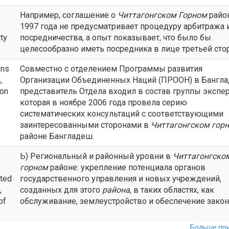
Например, соглашение о
Читтагонгском Горном
райо
1997 года не предусматривает процедуру арбитража 
ty
посредничества, а опыт показывает, что было бы
целесообразно иметь посредника в лице третьей сто
ons
Совместно с отделением Программы развития
,
Организации Объединенных Наций (ПРООН) в Бангл
ion
представитель Отдела входил в состав группы экспер
которая в ноябре 2006 года провела серию
систематических консультаций с соответствующими
заинтересованными сторонами в
Читтагонгском гор
районе Бангладеш.
Ь) Региональный и районный уровни в
Читтагонгско
горном
районе: укрепление потенциала органов
ated
государственного управления и новых учреждений,
,
созданных для этого
района
, в таких областях, как
of
обслуживание, землеустройство и обеспечение закон
Больше при