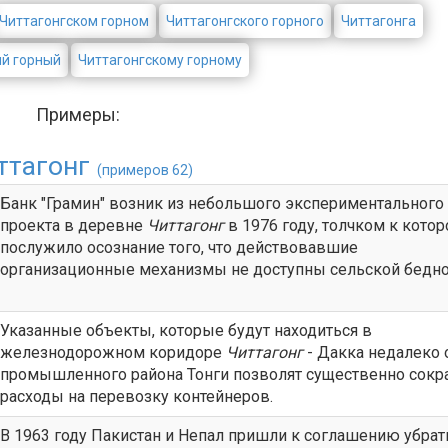
Читтагонгском горном
Читтагонгского горного
Читтагонга
ий горный
Читтагонгскому горному
Примеры:
ттагонг
(примеров 62)
Банк "Грамин" возник из небольшого экспериментального
проекта в деревне
Читтагонг
в 1976 году, толчком к кото
послужило осознание того, что действовавшие
организационные механизмы не доступны сельской бедно
Указанные объекты, которые будут находиться в
железнодорожном коридоре
Читтагонг
- Дакка недалеко 
промышленного района Тонги позволят существенно сокр
расходы на перевозку контейнеров.
В 1963 году Пакистан и Непал пришли к соглашению убрат