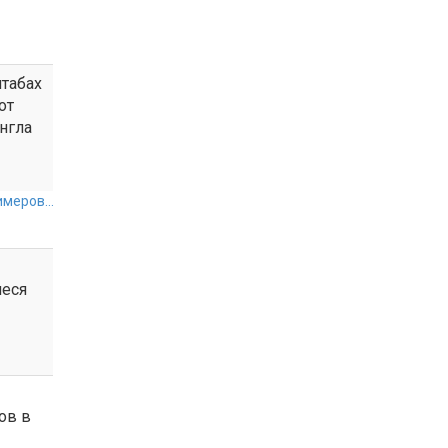
табах
от
нгла
меров...
иеся
ов в