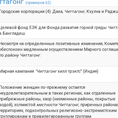
ттагонг
(примеров 62)
Городские корпорации (4): Дака,
Читтагонг
, Кхулна и Радж
Целевой фонд ЕЭК для Фонда развития горной гряды
Читт
в Бангладеш
Несмотря на определенные позитивные изменения, Комит
обеспокоен медленным осуществлением Мирного соглаш
по
району
Читтагонг
.
Мирная кампания
"
Читтагонг
хилл трэктс" (Индия)
Положение женщин по-прежнему остается
неудовлетворительным в таких регионах, как отдаленные
прибрежные районы, хаор (низменные районы, покрытые
водой), холмистой
местности
Читтагонг
, приречных районах
территориях, подконтрольных религиозно-экстремистским
группировкам и привилегированным группам.