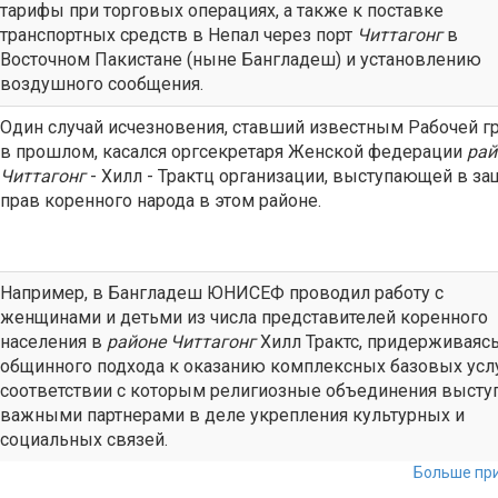
тарифы при торговых операциях, а также к поставке
транспортных средств в Непал через порт
Читтагонг
в
Восточном Пакистане (ныне Бангладеш) и установлению
воздушного сообщения.
Один случай исчезновения, ставший известным Рабочей г
в прошлом, касался оргсекретаря Женской федерации
рай
Читтагонг
- Хилл - Трактц организации, выступающей в за
прав коренного народа в этом районе.
Например, в Бангладеш ЮНИСЕФ проводил работу с
женщинами и детьми из числа представителей коренного
населения в
районе
Читтагонг
Хилл Трактс, придерживаяс
общинного подхода к оказанию комплексных базовых услу
соответствии с которым религиозные объединения высту
важными партнерами в деле укрепления культурных и
социальных связей.
Больше при