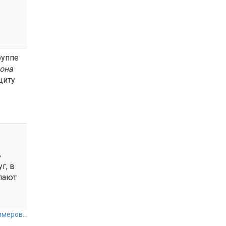
руппе
она
щиту
ь
г, в
пают
меров...