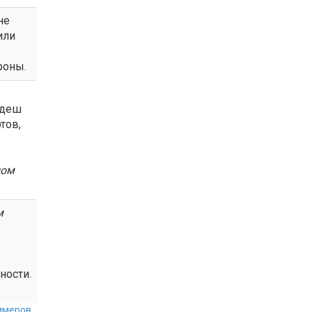
не
или
роны.
адеш
тов,
ном
м
ности.
меров...