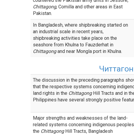
countered the Pakistan army units in Jessore,
Chittagong
, Comilla and other areas in East
Pakistan.
In Bangladesh, where shipbreaking started on
an industrial scale in recent years,
shipbreaking activities take place on the
seashore from Khulna to Fauzderhat in
Chittagong
and near Mongla port in Khulna.
Читтаго
The discussion in the preceding paragraphs sh
that the respective systems concerning indigen
land rights in the
Chittagong
Hill Tracts and in th
Philippines have several strongly positive featu
Major strengths and weaknesses of the land-
related systems concerning indigenous peoples
the
Chittagong
Hill Tracts, Bangladesh