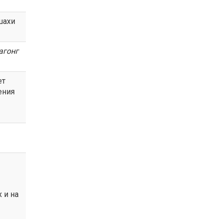
шахи
агонг
ет
ения
 и на