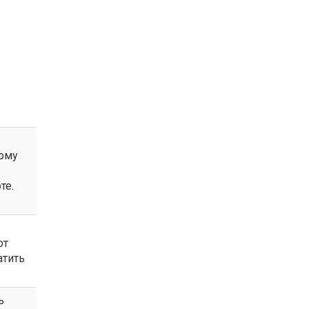
рому
те.
от
атить
ь