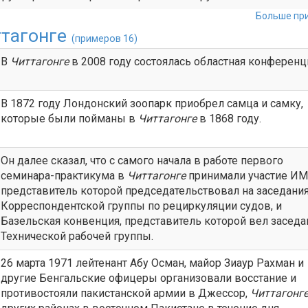
Больше при
ттагонге
(примеров 16)
В
Читтагонге
в 2008 году состоялась областная конференц
В 1872 году Лондонский зоопарк приобрел самца и самку,
которые были пойманы в
Читтагонге
в 1868 году.
Он далее сказал, что с самого начала в работе первого
семинара-практикума в
Читтагонге
принимали участие ИМ
представитель которой председательствовал на заседани
Корреспондентской группы по рециркуляции судов, и
Базельская конвенция, представитель которой вел заседа
Технической рабочей группы.
26 марта 1971 лейтенант Абу Осман, майор Зиаур Рахман и
другие Бенгальские офицеры организовали восстание и
противостояли пакистанской армии в Джессор,
Читтагонг